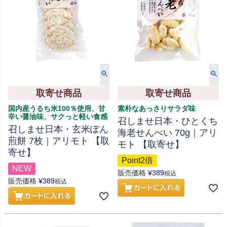
取寄せ商品
取寄せ商品
国内産うるち米100％使用、甘
素朴なあっさりサラダ味
辛い醤油味、サクっと軽い食感
召しませ日本・ひとくち
召しませ日本・玄米ぽん
海老せんべい 70g｜アリ
煎餅 7枚｜アリモト 【取
モト 【取寄せ】
寄せ】
Point2倍
NEW
販売価格
¥
389
税込
販売価格
¥
389
税込