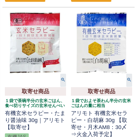
取寄せ商品
取寄せ商品
１袋で茶碗半分の玄米ごはん、
１袋でおよそ茶わん半分の玄米
食べ切りサイズの玄米せんべい
ごはんの量に相当
有機玄米セラピー・たま
アリモト 有機玄米セラ
り醤油味 30g｜アリモト
ピー・白胡麻 30g 【取
【取寄せ】
寄せ・月木AM8：30〆
⇒火金入荷予定】
有機JAS