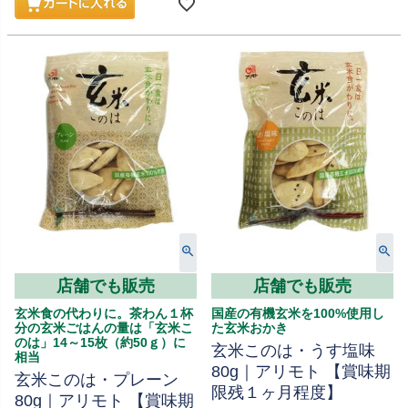
店舗でも販売
店舗でも販売
玄米食の代わりに。茶わん１杯
国産の有機玄米を100%使用し
分の玄米ごはんの量は「玄米こ
た玄米おかき
のは」14～15枚（約50ｇ）に
玄米このは・うす塩味
相当
80g｜アリモト 【賞味期
玄米このは・プレーン
限残１ヶ月程度】
80g｜アリモト 【賞味期