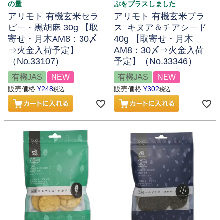
の量
ぶをプラスしました
アリモト 有機玄米セラ
アリモト 有機玄米プラ
ピー・黒胡麻 30g 【取
ス･キヌア＆チアシード
寄せ・月木AM8：30〆
40g 【取寄せ・月木
⇒火金入荷予定】
AM8：30〆⇒火金入荷
（No.33107）
予定】（No.33346）
有機JAS
NEW
有機JAS
NEW
販売価格
¥
248
販売価格
¥
302
税込
税込