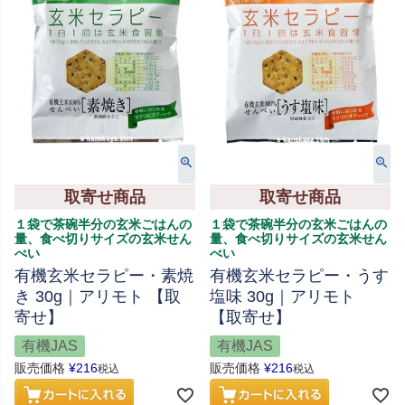
取寄せ商品
取寄せ商品
１袋で茶碗半分の玄米ごはんの
１袋で茶碗半分の玄米ごはんの
量、食べ切りサイズの玄米せん
量、食べ切りサイズの玄米せん
べい
べい
有機玄米セラピー・素焼
有機玄米セラピー・うす
き 30g｜アリモト 【取
塩味 30g｜アリモト
寄せ】
【取寄せ】
有機JAS
有機JAS
販売価格
¥
216
販売価格
¥
216
税込
税込