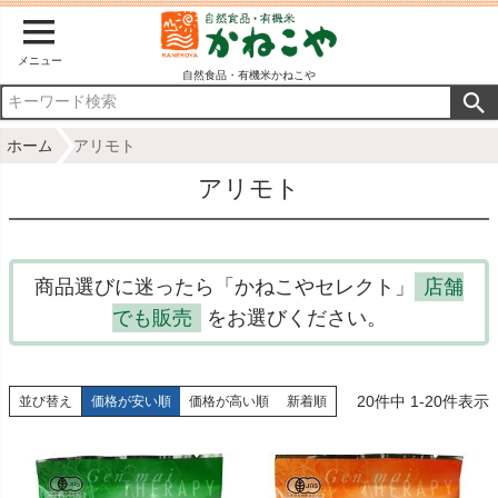
メニュー
自然食品・有機米かねこや
ホーム
アリモト
アリモト
商品選びに迷ったら「かねこやセレクト」
店舗
でも販売
をお選びください。
20
件中
1
-
20
件表示
並び替え
価格が安い順
価格が高い順
新着順