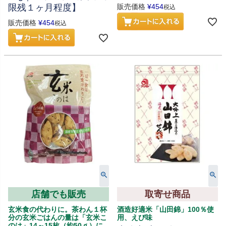
限残１ヶ月程度】
販売価格
¥
454
税込
販売価格
¥
454
税込
店舗でも販売
取寄せ商品
玄米食の代わりに。茶わん１杯
酒造好適米「山田錦」100％使
分の玄米ごはんの量は「玄米こ
用、えび味
のは」14～15枚（約50ｇ）に