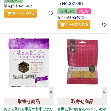
（No.33108）
販売価格
¥
216
税込
有機JAS
NEW
販売価格
¥
248
税込
取寄せ商品
取寄せ商品
およそ茶わん半分の玄米ごはん
有機玄米のおせんべいに、めか