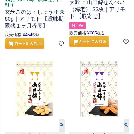
大吟上 山田錦せんべい
相当
（海老） 22枚｜アリモ
玄米このは・しょうゆ味
ト 【取寄せ】
80g｜アリモト 【賞味期
限残１ヶ月程度】
NEW
販売価格
¥
605
税込
販売価格
¥
454
税込