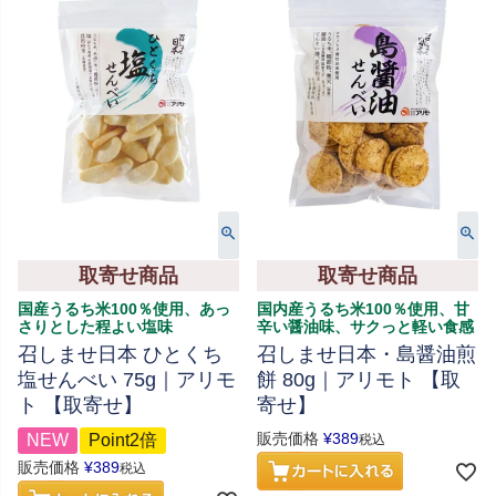
取寄せ商品
取寄せ商品
国産うるち米100％使用、あっ
国内産うるち米100％使用、甘
さりとした程よい塩味
辛い醤油味、サクっと軽い食感
召しませ日本 ひとくち
召しませ日本・島醤油煎
塩せんべい 75g｜アリモ
餅 80g｜アリモト 【取
ト 【取寄せ】
寄せ】
販売価格
¥
389
NEW
Point2倍
税込
販売価格
¥
389
税込