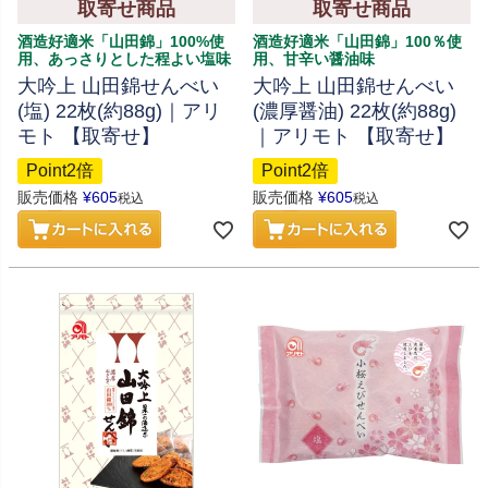
取寄せ商品
取寄せ商品
酒造好適米「山田錦」100%使
酒造好適米「山田錦」100％使
用、あっさりとした程よい塩味
用、甘辛い醤油味
大吟上 山田錦せんべい
大吟上 山田錦せんべい
(塩) 22枚(約88g)｜アリ
(濃厚醤油) 22枚(約88g)
モト 【取寄せ】
｜アリモト 【取寄せ】
Point2倍
Point2倍
販売価格
¥
605
販売価格
¥
605
税込
税込