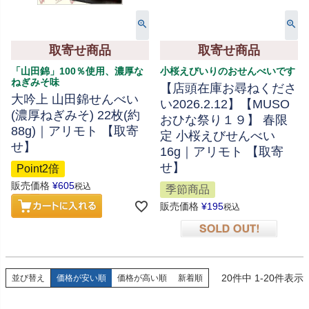
取寄せ商品
取寄せ商品
「山田錦」100％使用、濃厚な
小桜えびいりのおせんべいです
ねぎみそ味
【店頭在庫お尋ねくださ
大吟上 山田錦せんべい
い2026.2.12】【MUSO
(濃厚ねぎみそ) 22枚(約
おひな祭り１９】 春限
88g)｜アリモト 【取寄
定 小桜えびせんべい
せ】
16g｜アリモト 【取寄
せ】
Point2倍
販売価格
¥
605
税込
季節商品
販売価格
¥
195
税込
在庫切れ
20
件中
1
-
20
件表示
並び替え
価格が安い順
価格が高い順
新着順