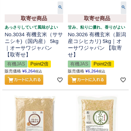
取寄せ商品
取寄せ商品
あっさりしていて風味がよい
甘み、粘りに優れ、香りがよい
No.3034 有機玄米（ササ
No.3026 有機玄米（新潟
ニシキ)（国内産） 5kg
産コシヒカリ) 5kg｜オ
｜オーサワジャパン
ーサワジャパン 【取寄
【取寄せ】
せ】
有機JAS
Point2倍
有機JAS
Point2倍
販売価格
¥
6,264
販売価格
¥
6,264
税込
税込