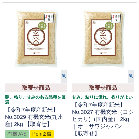
取寄せ商品
取寄せ商品
艶、粘り、甘みのある品種を厳
甘み、粘りに優れ、香りがよい
選
【令和7年度産新米】
【令和7年度産新米】
No.3027 有機玄米（コシ
No.3029 有機玄米(九州
ヒカリ)（国内産） 2kg
産) 2kg 【取寄せ】
｜オーサワジャパン
【取寄せ】
有機JAS
Point2倍