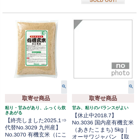
在庫切れ
取寄せ商品
取寄せ商品
粘り・甘みがあり、ふっくら炊
甘み、粘りのバランスがよい
きあがる
【休止中2018.7】
【終売しました2025.1⇒
No.3036 国内産有機玄米
代替No.3029 九州産】
（あきたこまち) 5kg｜
No.3070 有機玄米（にこ
オーサワジャパン 【取