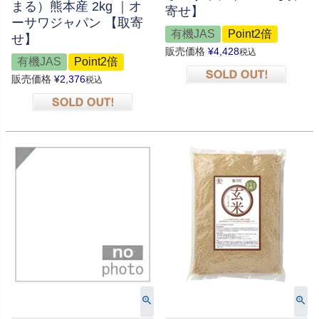
まる）熊本産 2kg ｜オ
寄せ】
ーサワジャパン 【取寄
有機JAS
Point2倍
せ】
販売価格
¥
4,428
税込
有機JAS
Point2倍
販売価格
¥
2,376
税込
在庫切れ
在庫切れ