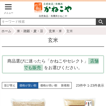
メニュー
自然食品・有機米かねこや
ホーム
米・雑穀・麦・豆
玄米・米
玄米
玄米
商品選びに迷ったら「かねこやセレクト」
店舗
でも販売
をお選びください。
23
件中
1
-
23
件表示
並び替え
価格が安い順
価格が高い順
新着順