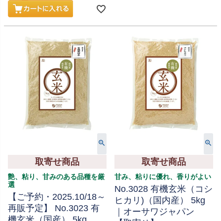
取寄せ商品
取寄せ商品
艶、粘り、甘みのある品種を厳
甘み、粘りに優れ、香りがよい
選
No.3028 有機玄米（コシ
【ご予約・2025.10/18～
ヒカリ)（国内産） 5kg
再販予定】 No.3023 有
｜オーサワジャパン
機玄米（国産） 5kg