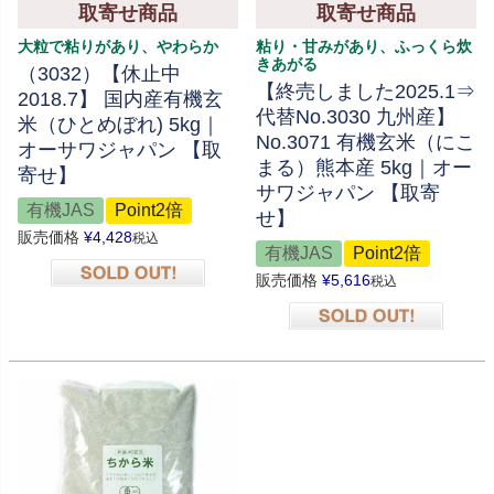
取寄せ商品
取寄せ商品
大粒で粘りがあり、やわらか
粘り・甘みがあり、ふっくら炊
きあがる
（3032）【休止中
【終売しました2025.1⇒
2018.7】 国内産有機玄
代替No.3030 九州産】
米（ひとめぼれ) 5kg｜
No.3071 有機玄米（にこ
オーサワジャパン 【取
まる）熊本産 5kg｜オー
寄せ】
サワジャパン 【取寄
有機JAS
Point2倍
せ】
販売価格
¥
4,428
税込
有機JAS
Point2倍
販売価格
¥
5,616
税込
在庫切れ
在庫切れ