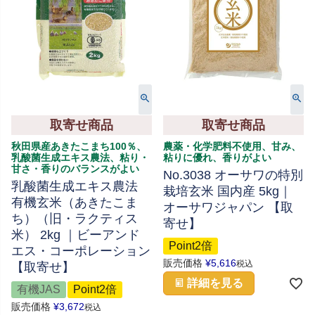
取寄せ商品
取寄せ商品
秋田県産あきたこまち100％、
農薬・化学肥料不使用、甘み、
乳酸菌生成エキス農法、粘り・
粘りに優れ、香りがよい
甘さ・香りのバランスがよい
No.3038 オーサワの特別
乳酸菌生成エキス農法
栽培玄米 国内産 5kg｜
有機玄米（あきたこま
オーサワジャパン 【取
ち）（旧・ラクティス
寄せ】
米） 2kg ｜ビーアンド
Point2倍
エス・コーポレーション
販売価格
¥
5,616
税込
【取寄せ】
詳細を見る
有機JAS
Point2倍
販売価格
¥
3,672
税込