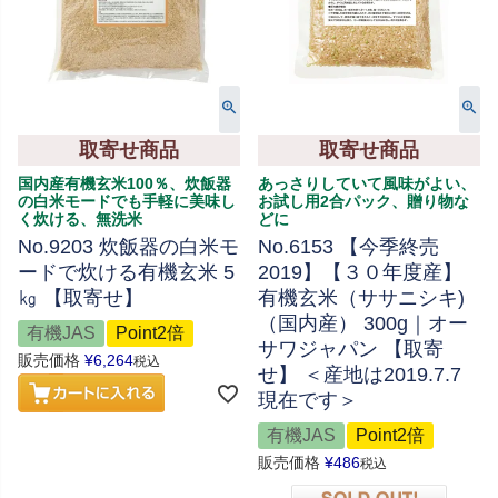
取寄せ商品
取寄せ商品
国内産有機玄米100％、炊飯器
あっさりしていて風味がよい、
の白米モードでも手軽に美味し
お試し用2合パック、贈り物な
く炊ける、無洗米
どに
No.9203 炊飯器の白米モ
No.6153 【今季終売
ードで炊ける有機玄米 5
2019】【３０年度産】
㎏ 【取寄せ】
有機玄米（ササニシキ)
（国内産） 300g｜オー
有機JAS
Point2倍
サワジャパン 【取寄
販売価格
¥
6,264
税込
せ】 ＜産地は2019.7.7
現在です＞
有機JAS
Point2倍
販売価格
¥
486
税込