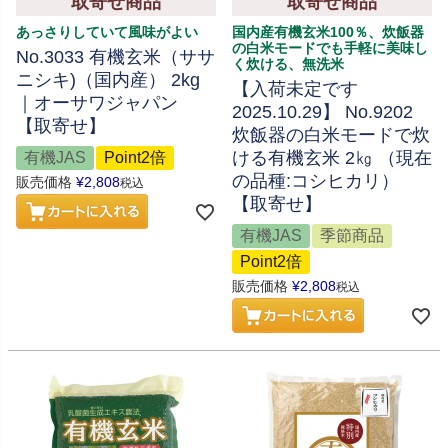
取寄せ商品
取寄せ商品
あっさりしていて風味がよい
国内産有機玄米100％、炊飯器
の白米モードでも手軽に美味し
No.3033 有機玄米（ササ
く炊ける、無洗米
ニシキ)（国内産） 2kg
【入荷未定です
｜オーサワジャパン
2025.10.29】 No.9202
【取寄せ】
炊飯器の白米モードで炊
ける有機玄米 2㎏ （現在
有機JAS
Point2倍
の品種:コシヒカリ）
販売価格
¥
2,808
税込
【取寄せ】
有機JAS
季節商品
Point2倍
販売価格
¥
2,808
税込