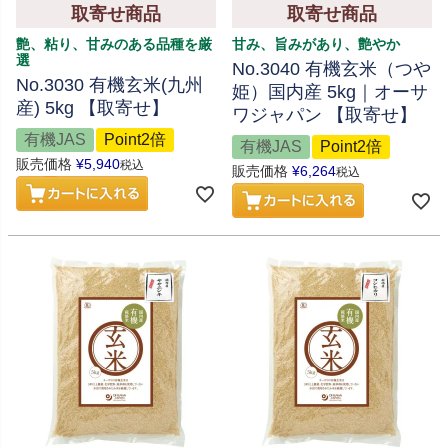
取寄せ商品
取寄せ商品
艶、粘り、甘みのある品種を厳
甘み、旨みがあり、艶やか
選
No.3040 有機玄米（つや
No.3030 有機玄米(九州
姫）国内産 5kg｜オーサ
産) 5kg 【取寄せ】
ワジャパン 【取寄せ】
有機JAS
Point2倍
有機JAS
Point2倍
販売価格
¥
5,940
税込
販売価格
¥
6,264
税込