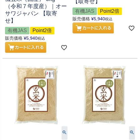
【取寄せ】
（令和７年度産）｜オー
有機JAS
Point2倍
サワジャパン 【取寄
販売価格
¥
5,940
税込
せ】
有機JAS
Point2倍
販売価格
¥
5,940
税込