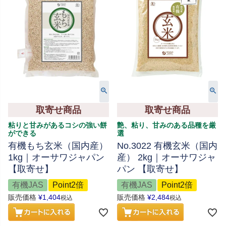
取寄せ商品
取寄せ商品
粘りと甘みがあるコシの強い餅
艶、粘り、甘みのある品種を厳
ができる
選
有機もち玄米（国内産）
No.3022 有機玄米（国内
1kg｜オーサワジャパン
産） 2kg｜オーサワジャ
【取寄せ】
パン 【取寄せ】
有機JAS
Point2倍
有機JAS
Point2倍
販売価格
¥
1,404
販売価格
¥
2,484
税込
税込