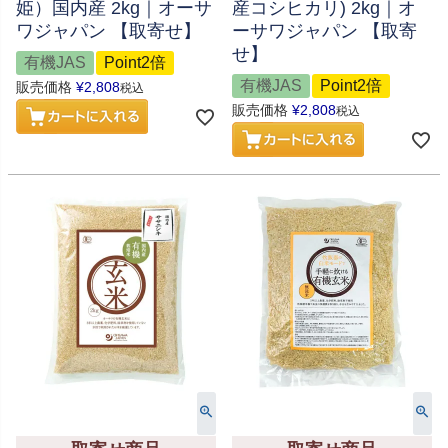
姫）国内産 2kg｜オーサ
産コシヒカリ) 2kg｜オ
ワジャパン 【取寄せ】
ーサワジャパン 【取寄
せ】
有機JAS
Point2倍
有機JAS
Point2倍
販売価格
¥
2,808
税込
販売価格
¥
2,808
税込