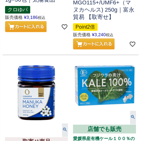
MGO115+/UMF6+（マ
ヌカヘルス) 250g｜富永
クロゆパ
貿易 【取寄せ】
販売価格
¥
3,186
税込
Point2倍
販売価格
¥
3,240
税込
店舗でも販売
愛媛県産有機ケール１００％の