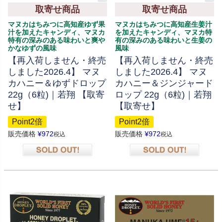
取寄せ商品
取寄せ商品
マヌカはちみつに高知産ゆず果
マヌカはちみつに高知産生姜汁
汁を加えたキャンディ、マヌカ
を加えたキャンディ、マヌカ特
特有の深みのある味わいと爽や
有の深みのある味わいと生姜の
かなゆずの風味
風味
【再入荷しません・終売
【再入荷しません・終売
しました2026.4】 マヌ
しました2026.4】 マヌ
カハニー＆ゆずドロップ
カハニー＆ジンジャード
22g（6粒)｜若翔 【取寄
ロップ 22g（6粒)｜若翔
せ】
【取寄せ】
Point2倍
Point2倍
販売価格
¥
972
販売価格
¥
972
税込
税込
在庫切れ
在庫切れ