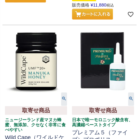
販売価格
¥
11,880
税込
取寄せ商品
取寄せ商品
ニュージーランド産マヌカ蜂
日本で唯一モロニック酸含有、
蜜、無添加、クセなく非常に食
高濃縮ペーストタイプ
べやすい
プレミアム５（ファイ
Wild Cape（ワイルドケ