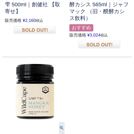
雫 500ml｜創健社 【取
酵カシス 565ml｜ジャフ
寄せ】
マック （旧・醗酵カシ
ス飲料）
販売価格
¥
2,160
税込
おすすめ
販売価格
¥
3,024
税込
在庫切れ
在庫切れ