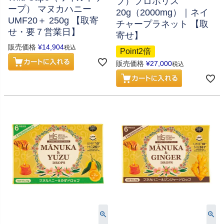
ブ）プロポリス
ープ） マヌカハニー
20g（2000mg）｜ネイ
UMF20＋ 250g 【取寄
チャープラネット 【取
せ・要７営業日】
寄せ】
販売価格
¥
14,904
税込
Point2倍
販売価格
¥
27,000
税込