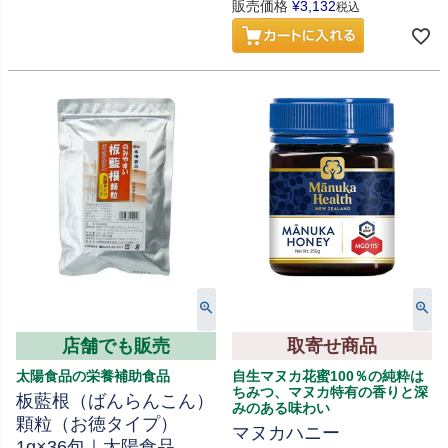
販売価格
¥
3,132
税込
店舗でも販売
取寄せ商品
太陽食品の栄養補助食品
自生マヌカ花蜜100％の純粋は
ちみつ、マヌカ特有の香りと深
板藍根（ばんらんこん）
みのある味わい
顆粒（お徳タイプ）
マヌカハニー
1g×36包｜太陽食品