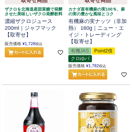
取寄せ商品
取寄せ商品
ザクロを北海道産甜菜糖で発酵
カナダ産有機麻の実100％、麻
させた美味しいザクロ発酵飲料
の実の豊かな風味とコク
濃縮ザクロジュース
有機麻の実ナッツ（非加
200ml｜ジャフマック
熱） 160g｜ニュー・エ
【取寄せ】
イジ・トレーディング
【取寄せ】
販売価格
¥
1,728
税込
有機JAS
Point2倍
クロゆパ
販売価格
¥
1,782
税込