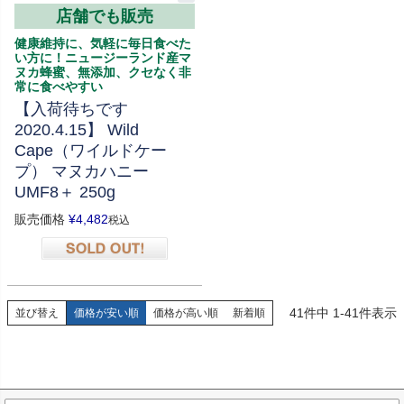
店舗でも販売
健康維持に、気軽に毎日食べた
い方に！ニュージーランド産マ
ヌカ蜂蜜、無添加、クセなく非
常に食べやすい
【入荷待ちです
2020.4.15】 Wild
Cape（ワイルドケー
プ） マヌカハニー
UMF8＋ 250g
販売価格
¥
4,482
税込
在庫切れ
41
件中
1
-
41
件表示
並び替え
価格が安い順
価格が高い順
新着順