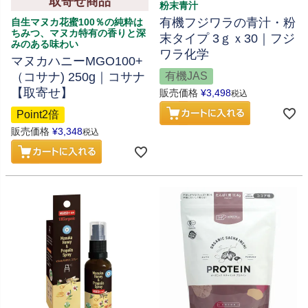
取寄せ商品
粉末青汁
有機フジワラの青汁・粉
自生マヌカ花蜜100％の純粋は
ちみつ、マヌカ特有の香りと深
末タイプ 3ｇｘ30｜フジ
みのある味わい
ワラ化学
マヌカハニーMGO100+
（コサナ) 250g｜コサナ
有機JAS
【取寄せ】
販売価格
¥
3,498
税込
Point2倍
販売価格
¥
3,348
税込