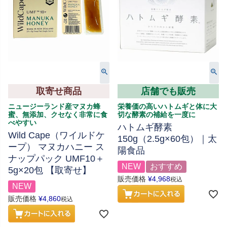
取寄せ商品
店舗でも販売
ニュージーランド産マヌカ蜂
栄養価の高いハトムギと体に大
蜜、無添加、クセなく非常に食
切な酵素の補給を一度に
べやすい
ハトムギ酵素
Wild Cape（ワイルドケ
150g（2.5g×60包）｜太
ープ） マヌカハニー ス
陽食品
ナップパック UMF10＋
NEW
おすすめ
5g×20包 【取寄せ】
販売価格
¥
4,968
税込
NEW
販売価格
¥
4,860
税込