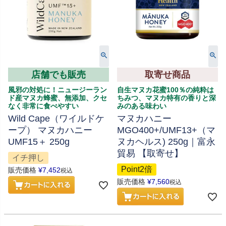
店舗でも販売
取寄せ商品
風邪の対処に！ニュージーラン
自生マヌカ花蜜100％の純粋は
ド産マヌカ蜂蜜、無添加、クセ
ちみつ、マヌカ特有の香りと深
なく非常に食べやすい
みのある味わい
Wild Cape（ワイルドケ
マヌカハニー
ープ） マヌカハニー
MGO400+/UMF13+（マ
UMF15＋ 250g
ヌカヘルス) 250g｜富永
貿易 【取寄せ】
イチ押し
Point2倍
販売価格
¥
7,452
税込
販売価格
¥
7,560
税込