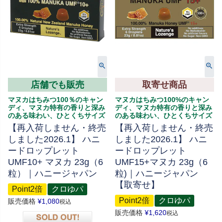
店舗でも販売
取寄せ商品
マヌカはちみつ100％のキャン
マヌカはちみつ100%のキャン
ディ、マヌカ特有の香りと深み
ディ、マヌカ特有の香りと深み
のある味わい、ひとくちサイズ
のある味わい、ひとくちサイズ
【再入荷しません・終売
【再入荷しません・終売
しました2026.1】 ハニ
しました2026.1】 ハニ
ードロップレット
ードロップレット
UMF10+ マヌカ 23g（6
UMF15+マヌカ 23g（6
粒）｜ハニージャパン
粒)｜ハニージャパン
【取寄せ】
Point2倍
クロゆパ
Point2倍
クロゆパ
販売価格
¥
1,080
税込
販売価格
¥
1,620
税込