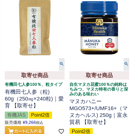
取寄せ商品
取寄せ商品
有機田七人参100％、粒タイプ
自生マヌカ花蜜100％の純粋は
ちみつ、マヌカ特有の香りと深
有機田七人参（粒)
みのある味わい
60g（250㎎×240粒)｜愛
マヌカハニー
育 【取寄せ】
MGO573+/UMF16+（マ
ヌカヘルス) 250g｜富永
有機JAS
Point2倍
貿易 【取寄せ】
販売価格
¥
9,266
税込
Point2倍