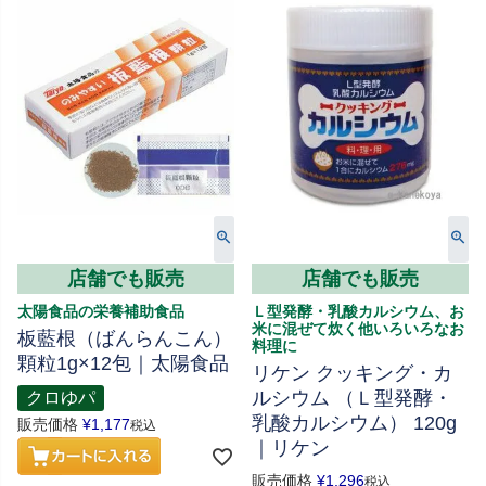
店舗でも販売
店舗でも販売
太陽食品の栄養補助食品
Ｌ型発酵・乳酸カルシウム、お
米に混ぜて炊く他いろいろなお
板藍根（ばんらんこん）
料理に
顆粒1g×12包｜太陽食品
リケン クッキング・カ
ルシウム （Ｌ型発酵・
クロゆパ
乳酸カルシウム） 120g
販売価格
¥
1,177
税込
｜リケン
販売価格
¥
1,296
税込