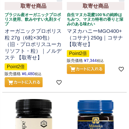
取寄せ商品
取寄せ商品
ブラジル産オーガニックプロポ
自生マヌカ花蜜100％の純粋は
リス使用、飲みやすい丸剤タイ
ちみつ、マヌカ特有の香りと深
プ
みのある味わい
オーガニックプロポリス
マヌカハニーMGO400+
粒 27g（6粒×30包）
（コサナ) 250g｜コサナ
（旧・プロポリスユーカ
【取寄せ】
リソフト・粒）｜ノルデ
Point2倍
ステ 【取寄せ】
販売価格
¥
7,344
税込
Point2倍
販売価格
¥
6,480
税込