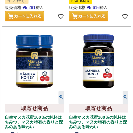
イチ押し
Point2倍
販売価格
¥
5,281
販売価格
¥
5,616
税込
税込
取寄せ商品
取寄せ商品
自生マヌカ花蜜100％の純粋は
自生マヌカ花蜜100％の純粋は
ちみつ、マヌカ特有の香りと深
ちみつ、マヌカ特有の香りと深
みのある味わい
みのある味わい