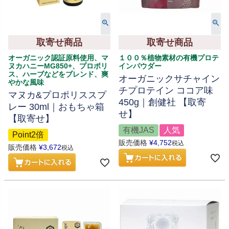
取寄せ商品
取寄せ商品
オーガニック認証原料使用、マ
１００％植物素材の有機プロテ
ヌカハニーMG850+、プロポリ
インパウダー
ス、ハーブなどをブレンド、爽
オーガニックサチャイン
やかな風味
チプロテイン ココア味
マヌカ&プロポリススプ
450g｜創健社 【取寄
レー 30ml｜おもちゃ箱
せ】
【取寄せ】
有機JAS
人気
Point2倍
販売価格
¥
4,752
税込
販売価格
¥
3,672
税込