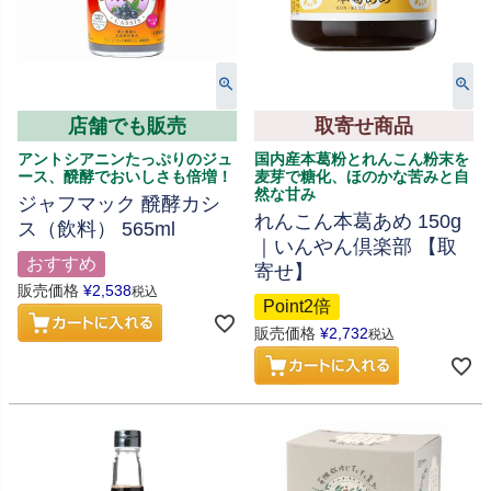
店舗でも販売
取寄せ商品
アントシアニンたっぷりのジュ
国内産本葛粉とれんこん粉末を
ース、醗酵でおいしさも倍増！
麦芽で糖化、ほのかな苦みと自
然な甘み
ジャフマック 醗酵カシ
れんこん本葛あめ 150g
ス（飲料） 565ml
｜いんやん倶楽部 【取
おすすめ
寄せ】
販売価格
¥
2,538
税込
Point2倍
販売価格
¥
2,732
税込