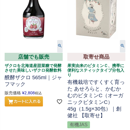
店舗でも販売
取寄せ商品
ザクロを北海道産甜菜糖で発酵
果実由来のビタミンＣ、携帯に
させた美味しいザクロ発酵飲料
便利なスティックタイプ分包入
り
醗酵ザクロ 565ml｜ジャ
有機栽培ですくすく育っ
フマック
た あせろらと、かむか
販売価格
¥
2,808
税込
むのビタミンC（オーガ
ニックビタミンC）
45g（1.5g×30包）｜創
健社 【取寄せ】
有機JAS