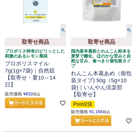
取寄せ商品
取寄せ商品
プロポリス特有のピリッとした
国内産本葛粉とれんこん粉末を
刺激のあるレモン風味
麦芽で糖化、ほのかな苦みと自
然な甘み、食べきり個包装タイ
プロポリスマイル
プ
7g(1g×7袋)｜自然舘
れんこん本葛あめ（個包
【取寄せ・要10～14
装タイプ) 50g（5g×10
日】
袋)｜いんやん倶楽部
販売価格
¥
832
【取寄せ】
税込
Point2倍
販売価格
¥
1,166
税込