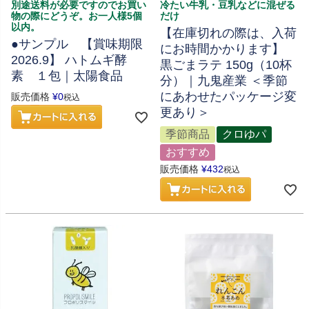
別途送料が必要ですのでお買い
冷たい牛乳・豆乳などに混ぜる
物の際にどうぞ。お一人様5個
だけ
以内。
【在庫切れの際は、入荷
●サンプル 【賞味期限
にお時間かかります】
2026.9】 ハトムギ酵
黒ごまラテ 150g（10杯
素 １包｜太陽食品
分）｜九鬼産業 ＜季節
にあわせたパッケージ変
販売価格
¥
0
税込
更あり＞
季節商品
クロゆパ
おすすめ
販売価格
¥
432
税込