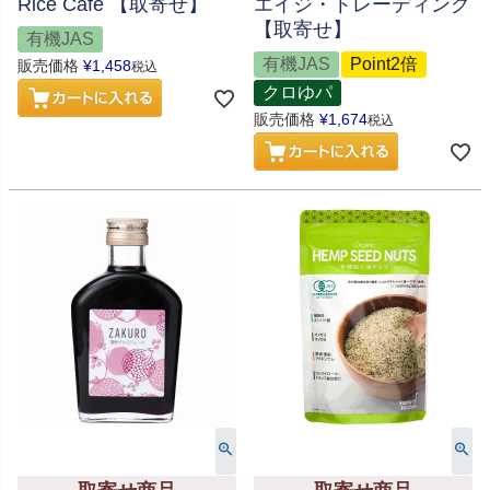
Rice Cafe 【取寄せ】
エイジ・トレーディング
【取寄せ】
有機JAS
有機JAS
Point2倍
販売価格
¥
1,458
税込
クロゆパ
販売価格
¥
1,674
税込