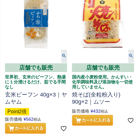
店舗でも販売
店舗でも販売
世界初、玄米のビーフン、熱湯
国内産小麦粉使用。かんすい・
に１分浸けるだけ、茹でる手間
化学調味料及び添加物を一切使
なし
用していません。
玄米ビーフン 40g×3｜ヤ
焼そば(全粒粉入り)
ムヤム
90g×2｜ムソー
販売価格
¥
432
Point2倍
税込
販売価格
¥
562
税込