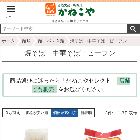
メニュー
自然食品・有機米かねこや
ホーム
麺類
麺・パスタ類
焼そば・中華そば・ビーフン
焼そば・中華そば・ビーフン
商品選びに迷ったら「かねこやセレクト」
店舗
でも販売
をお選びください。
3
件中
1
-
3
件表示
並び替え
価格が安い順
価格が高い順
新着順