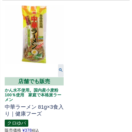
店舗でも販売
かん水不使用。国内産小麦粉
100％使用 家庭で本格派ラー
メン
中華ラーメン 81g×3食入
り｜健康フーズ
クロゆパ
販売価格
¥
378
税込