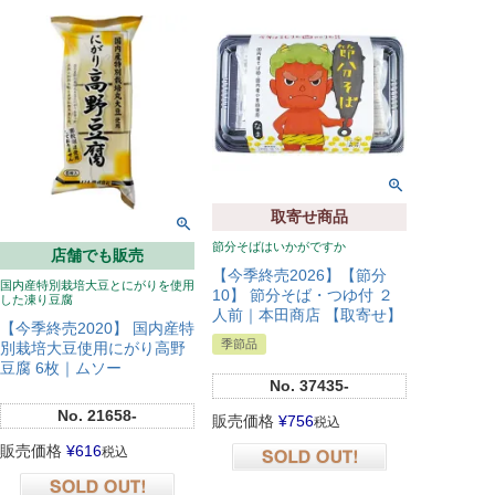
取寄せ商品
節分そばはいかがですか
店舗でも販売
【今季終売2026】【節分
国内産特別栽培大豆とにがりを使用
10】 節分そば・つゆ付 ２
した凍り豆腐
人前｜本田商店 【取寄せ】
【今季終売2020】 国内産特
季節品
別栽培大豆使用にがり高野
豆腐 6枚｜ムソー
No.
37435-
No.
21658-
販売価格
¥
756
税込
販売価格
¥
616
税込
在庫切れ