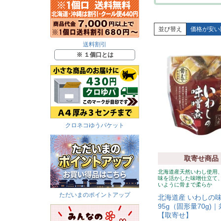
並び替え
価格が安い
送料割引
※ １個口とは
クロネコゆうパケット
取寄せ商品
北海道産天然いわし使用
味を活かした味噌仕立て
いように骨まで柔らか
ただいまのポイントアップ
北海道産 いわしの
95g（固形量70g)
【取寄せ】