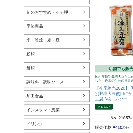
旬のおすすめ・イチ押し
季節商品
米・雑穀・麦・豆
粉類
麺類
店舗でも販
国内産特別栽培大豆とに
した、通常の半分の厚み
調味料・調味ソース
【今季終売2020】
別栽培大豆使用にが
加工食品
豆腐 6枚｜ムソー
クロゆパ
インスタント惣菜
No.
21657-
ドリンク
販売価格
¥
410
税込