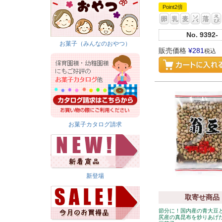
Point2倍
No.
9392-
お菓子（みんなのおやつ）
販売価格
¥
281
税込
お菓子カタログ請求
新登場
取寄せ商品
節分に！国内産の青大豆
尻産の真昆布を炒りあげ