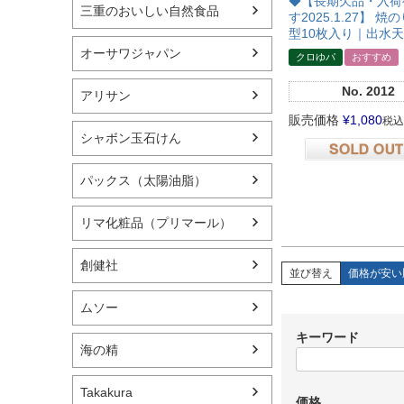
◆【長期欠品・入荷
三重のおいしい自然食品
す2025.1.27】 焼
型10枚入り｜出水
オーサワジャパン
クロゆパ
おすすめ
No.
2012
アリサン
販売価格
¥
1,080
税込
シャボン玉石けん
在庫切れ
パックス（太陽油脂）
リマ化粧品（プリマール）
創健社
並び替え
価格が安い
ムソー
キーワード
海の精
Takakura
価格