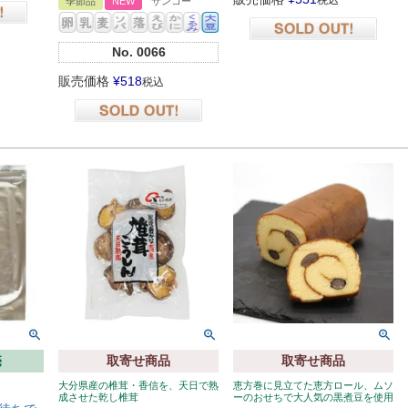
税込
季節品
NEW
サンコー
在庫切れ
No.
0066
販売価格
¥
518
税込
在庫切れ
売
取寄せ商品
取寄せ商品
大分県産の椎茸・香信を、天日で熟
恵方巻に見立てた恵方ロール、ムソ
成させた乾し椎茸
ーのおせちで大人気の黒煮豆を使用