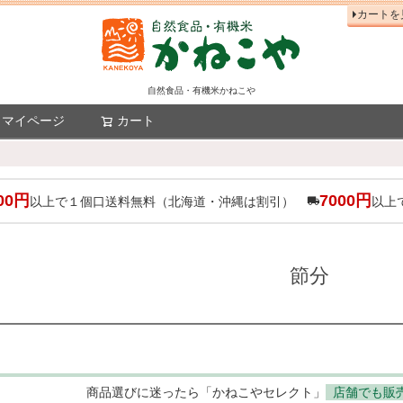
カートを
自然食品・有機米かねこや
マイページ
カート
検索
00円
7000円
以上で１個口送料無料（北海道・沖縄は割引）
以上
節分
商品選びに迷ったら「かねこやセレクト」
店舗でも販