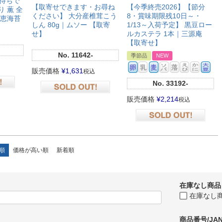
待ちで
【取寄せできます・お尋ね
【今季終売2026】【節分
のり 薫 全
ください】 大分産椎茸こう
8・賞味期限残10日～・
天恵海苔
しん 80g｜ムソー 【取寄
1/13～入荷予定】 黒豆ロー
せ】
ルカステラ 1本｜三源庵
【取寄せ】
No.
11642-
季節品
NEW
販売価格
¥
1,631
税込
No.
33192-
在庫切れ
販売価格
¥
2,214
税込
在庫切れ
順
価格が高い順
新着順
在庫なし商品
在庫なし
商品番号/JA