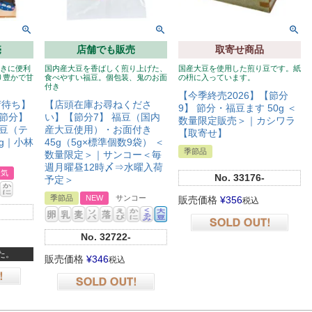
売
店舗でも販売
取寄せ商品
まきに便利
国内産大豆を香ばしく煎り上げた、
国産大豆を使用した煎り豆です。紙
り豊かで甘
食べやすい福豆。個包装、鬼のお面
の枡に入っています。
付き
【今季終売2026】【節分
荷待ち】
【店頭在庫お尋ねくださ
9】 節分・福豆ます 50g ＜
節分】
い】【節分7】 福豆（国内
数量限定販売＞｜カシワラ
豆（テ
産大豆使用）・お面付き
【取寄せ】
2g｜小林
45g（5g×標準個数9袋） ＜
季節品
数量限定＞｜サンコー＜毎
週月曜昼12時〆⇒水曜入荷
人気
No.
33176-
予定＞
季節品
NEW
サンコー
販売価格
¥
356
税込
No.
32722-
在庫切れ
た。
販売価格
¥
346
税込
在庫切れ