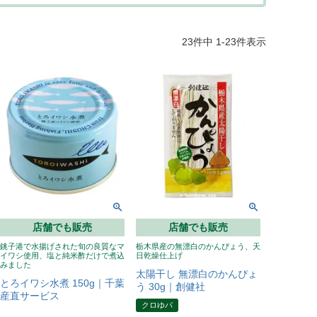
23
件中
1
-
23
件表示
店舗でも販売
店舗でも販売
銚子港で水揚げされた旬の良質なマ
栃木県産の無漂白のかんぴょう、天
イワシ使用、塩と純米酢だけで煮込
日乾燥仕上げ
みました
太陽干し 無漂白のかんぴょ
とろイワシ水煮 150g｜千葉
う 30g｜創健社
産直サービス
クロゆパ