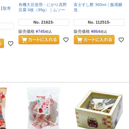
有機大豆使用・にがり高野
富士すし酢 360ml｜飯尾醸
 【取寄
豆腐 6枚（99g）｜ムソー
造
No.
21623-
No.
112515-
販売価格
¥
745
販売価格
¥
864
税込
税込