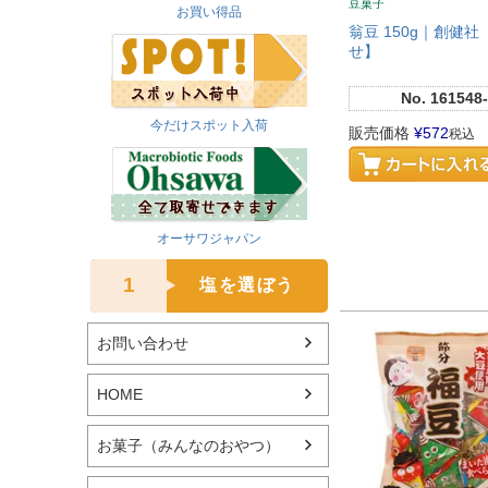
豆菓子
お買い得品
翁豆 150g｜創健社
せ】
No.
161548-
今だけスポット入荷
販売価格
¥
572
税込
オーサワジャパン
1
塩を選ぼう
お問い合わせ
HOME
お菓子（みんなのおやつ）