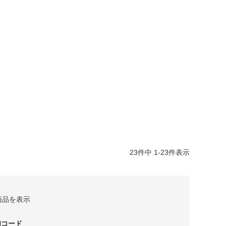
23
件中
1
-
23
件表示
商品を表示
Nコード