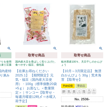
売
取寄せ商品
取寄せ商品
がりを使用
国内産大豆を香ばしく煎り上げた、
栃木県産100％、天日干しのかんぴ
の凍り豆腐
食べやすい福豆、個包装
ょう
 国内産特
【在庫お尋ねください
【10月～3月限定品】 無漂
り凍み
2025.1】 【期間限定】元
白かんぴょう 30g｜荒木海
気・福豆（国内産大豆使
苔 【取寄せ】
用）・100g（標準個数20袋
Point2倍
季節品
×5ｇ） お面なし ＜数量限
定＞｜サンコー【取寄せ・
毎週月曜昼12時〆⇒水曜入
No.
2536-
荷予定】
販売価格
¥
551