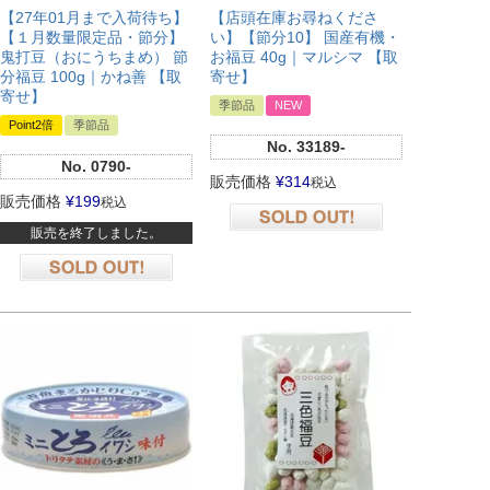
【27年01月まで入荷待ち】
【店頭在庫お尋ねくださ
【１月数量限定品・節分】
い】【節分10】 国産有機・
鬼打豆（おにうちまめ） 節
お福豆 40g｜マルシマ 【取
分福豆 100g｜かね善 【取
寄せ】
寄せ】
季節品
NEW
Point2倍
季節品
No.
33189-
No.
0790-
販売価格
¥
314
税込
販売価格
¥
199
税込
販売を終了しました。
在庫切れ
在庫切れ