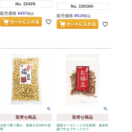
No.
22429-
No.
150160-
販売価格
¥
497
税込
販売価格
¥
518
税込
取寄せ商品
取寄せ商品
大粒で香り豊か、国産大豆100％使
国産オーガニック大豆使用、遠赤外
用
線で中までサックサク