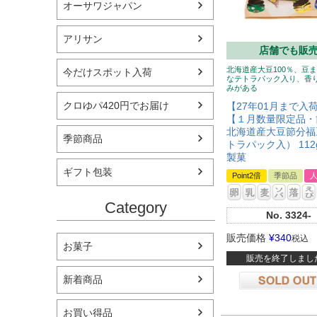
オーサワジャパン
アリサン
店舗でも販
北海道産大豆100％、豆
今だけスポット入荷
なテトラパック入り、香
みがある
クロゆパ420円でお届け
【27年01月まで入
【１月数量限定品・
北海道産大豆節分福
季節商品
トラパック入） 11
製菓
ギフト包装
Point2倍
季節品
Category
No.
3324-
販売価格
¥
340
税込
お菓子
販売を終了しまし
新着商品
在庫切れ
お買い得品