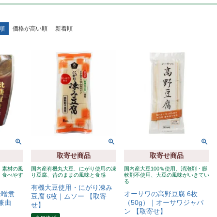
順
価格が高い順
新着順
取寄せ商品
取寄せ商品
、素材の風
国内産有機丸大豆、にがり使用の凍
国内産大豆100％使用、消泡剤・膨
、食べやす
り豆腐、昔のままの風味と食感
軟剤不使用、大豆の風味がいきてい
る
有機大豆使用・にがり凍み
味噌煮
オーサワの高野豆腐 6枚
豆腐 6枚｜ムソー 【取寄
｜兼由
（50g）｜オーサワジャパ
せ】
ン 【取寄せ】