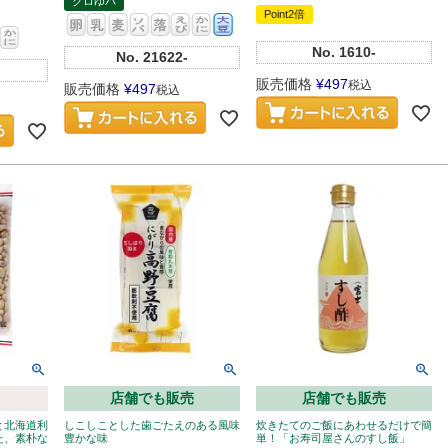
クロゆパ
Point2倍
No.
1610-
No.
21622-
販売価格
¥
497
税込
販売価格
¥
497
税込
店舗でも販売
店舗でも販売
と北海道利
しこしことした歯ごたえのある風味
炊きたてのご飯にあわせるだけで簡
た、素朴な
豊かな味
単！「お寿司屋さんのすし飯」