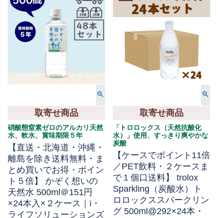
取寄せ商品
取寄せ商品
硝酸態窒素ゼロのアルカリ天然
「トロロックス（天然抗酸化
水、軟水、賞味期限５年
水）」使用、すっきり爽やかな
炭酸
【直送・北海道・沖縄・
【ケースでポイント11倍
離島を除き送料無料・ま
／PET飲料・２ケースま
とめ買いでお得・ポイン
で１個口送料】 trolox
ト５倍】 かぞく想いの
Sparkling（炭酸水）ト
天然水 500ml＠151円
ロロックススパークリン
×24本入×２ケース｜i・
グ 500ml@292×24本・
ライフソリューションズ