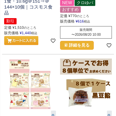
1食・10.6g＠151⇒＠
NEW
クロゆパ
144×10個｜コスモス食
おすすめ
品
定価
¥
770
のところ
割引
販売価格
¥
616
税込
定価
¥
1,510
のところ
販売期間
販売価格
¥
1,440
税込
〜
2026/08/20 10:00
詳細を見る