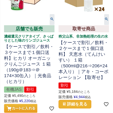
店舗でも販売
取寄せ商品
濃縮還元クリアタイプ、さっぱ
秩父山系、非加熱処理の生の水
りとした味のリンゴジュース
【ケースで割引／飲料・
【ケースで割引／飲料・
２ケースまで１個口送
３ケースまで１個口送
料】 天恵水（てんけい
料】ヒカリ オーガニッ
すい） １箱
クりんごジュース １箱
（500ml@216⇒206×24
（190g＠183⇒＠
本入り）｜アキ・コーポ
174×30缶入）｜光食品
レーション 【取寄せ】
（ヒカリ）
割引
有機JAS
割引
定価
¥
5,184
のところ
定価
¥
5,490
のところ
販売価格
¥
4,944
税込
販売価格
¥
5,220
税込
詳細を見る