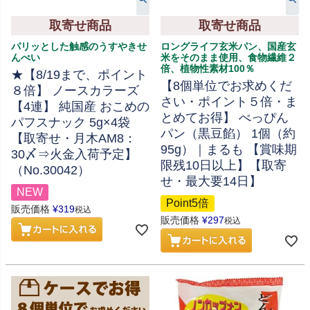
取寄せ商品
取寄せ商品
パリッとした触感のうすやきせ
ロングライフ玄米パン、国産玄
んべい
米をそのまま使用、食物繊維２
倍、植物性素材100％
★【8/19まで、ポイント
【8個単位でお求めくだ
８倍】 ノースカラーズ
さい・ポイント５倍・ま
【4連】 純国産 おこめの
とめてお得】 べっぴん
パフスナック 5g×4袋
パン（黒豆餡） 1個（約
【取寄せ・月木AM8：
95g）｜まるも 【賞味期
30〆⇒火金入荷予定】
限残10日以上】【取寄
（No.30042）
せ・最大要14日】
NEW
Point5倍
販売価格
¥
319
税込
販売価格
¥
297
税込