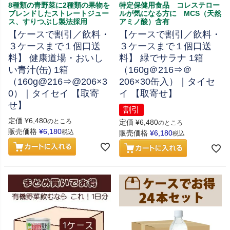
8種類の青野菜に2種類の果物を
特定保健用食品 コレステロー
ブレンドしたストレートジュー
ルが気になる方に MCS（天然
ス、すりつぶし製法採用
アミノ酸）含有
【ケースで割引／飲料・
【ケースで割引／飲料・
３ケースまで１個口送
３ケースまで１個口送
料】 健康道場・おいし
料】 緑でサラナ 1箱
い青汁(缶) 1箱
（160g＠216⇒＠
（160g@216⇒@206×3
206×30缶入）｜タイセ
0）｜タイセイ 【取寄
イ 【取寄せ】
せ】
割引
定価
¥
6,480
のところ
定価
¥
6,480
のところ
販売価格
¥
6,180
税込
販売価格
¥
6,180
税込