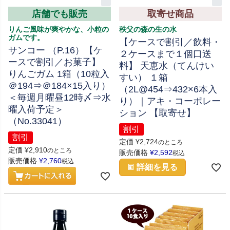
店舗でも販売
取寄せ商品
りんご風味が爽やかな、小粒の
秩父の森の生の水
ガムです。
【ケースで割引／飲料・
サンコー （P.16）【ケ
２ケースまで１個口送
ースで割引／お菓子】
料】 天恵水（てんけい
りんごガム 1箱（10粒入
すい） １箱
＠194⇒＠184×15入り）
（2L@454⇒432×6本入
＜毎週月曜昼12時〆⇒水
り）｜アキ・コーポレー
曜入荷予定＞
ション 【取寄せ】
（No.33041）
割引
割引
定価
¥
2,724
のところ
定価
¥
2,910
のところ
販売価格
¥
2,592
税込
販売価格
¥
2,760
税込
詳細を見る