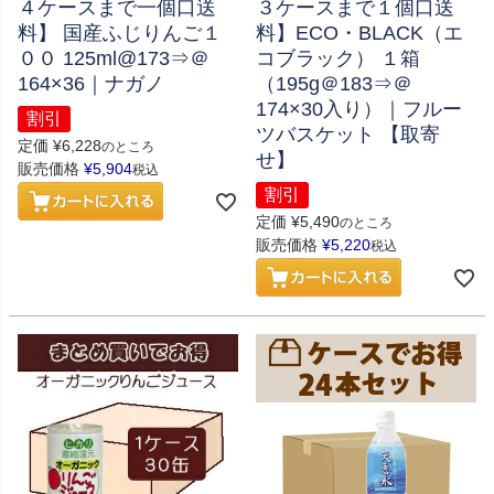
４ケースまで一個口送
３ケースまで１個口送
料】 国産ふじりんご１
料】ECO・BLACK（エ
００ 125ml@173⇒＠
コブラック） １箱
164×36｜ナガノ
（195g＠183⇒＠
174×30入り）｜フルー
割引
ツバスケット 【取寄
定価
¥
6,228
のところ
せ】
販売価格
¥
5,904
税込
割引
定価
¥
5,490
のところ
販売価格
¥
5,220
税込