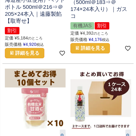
海道産小豆使用）ペット
（500ml＠183⇒＠
ボトル 500ml＠216⇒＠
174×24本入り）｜ガス
205×24本入｜遠藤製餡
コ
【取寄せ】
有機JAS
割引
割引
定価
¥
4,392
のところ
定価
¥
5,184
のところ
販売価格
¥
4,176
税込
販売価格
¥
4,920
税込
詳細を見る
詳細を見る