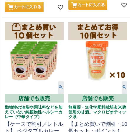
店舗でも販売
店舗でも販売
動物性の油脂や調味料などを加
無農薬・無化学肥料栽培玄米麹
えていない純植物性ヘルシーカ
使用の甘酒。マクロビオティッ
レー（中辛タイプ）
ク系
【ケースで割引／レトル
【まとめ買いで割引・10
ト】 ベジタブルカレー
個セット・ポイント１