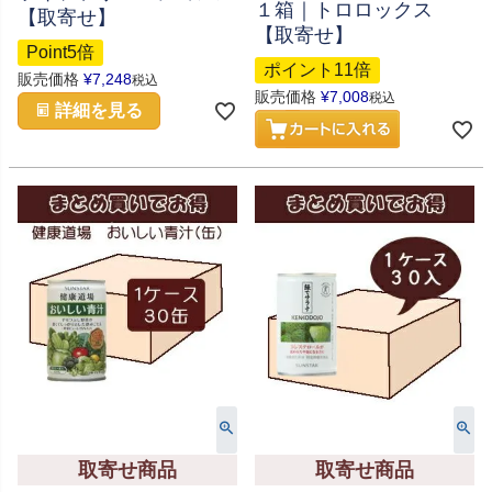
１箱｜トロロックス
【取寄せ】
【取寄せ】
Point5倍
ポイント11倍
販売価格
¥
7,248
税込
販売価格
¥
7,008
税込
詳細を見る
取寄せ商品
取寄せ商品