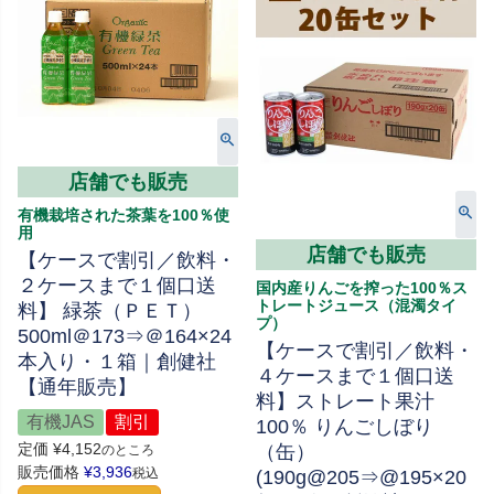
店舗でも販売
有機栽培された茶葉を100％使
用
店舗でも販売
【ケースで割引／飲料・
２ケースまで１個口送
国内産りんごを搾った100％ス
トレートジュース（混濁タイ
料】 緑茶（ＰＥＴ）
プ）
500ml＠173⇒＠164×24
【ケースで割引／飲料・
本入り・１箱｜創健社
４ケースまで１個口送
【通年販売】
料】ストレート果汁
有機JAS
割引
100％ りんごしぼり
定価
¥
4,152
（缶）
のところ
販売価格
¥
3,936
税込
(190g@205⇒@195×20