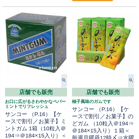
店舗でも販売
店舗でも販売
お口に広がるさわやかなペパー
柚子風味のガムです
ミントでリフレッシュ
サンコー （P.16）【ケ
サンコー （P.16）【ケ
ースで割引／お菓子】の
ースで割引／お菓子】ミ
どガム （10粒入＠194⇒
ントガム 1箱（10粒入＠
＠184×15入り）１箱＜
194⇒＠184×15入り）＜
毎週月曜昼12時〆⇒水曜