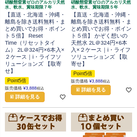
硝酸態窒素ゼロのアルカリ天然
硝酸態窒素ゼロのアルカリ天然
水、軟水、賞味期限７年
水、軟水、賞味期限５年
【直送・北海道・沖縄・
【直送・北海道・沖縄・
離島を除き送料無料・ま
離島を除き送料無料・ま
とめ買いでお得・ポイン
とめ買いでお得・ポイン
ト５倍】 Reset
ト５倍】 かぞく想いの
Time（リセットタイ
天然水 2L＠324円×6本
ム） 2L＠324円×6本入×
入×２ケース｜i・ライフ
２ケース｜i・ライフソ
ソリューションズ 【取
リューションズ 【取寄
寄せ】
せ】
Point5倍
Point5倍
販売価格
¥
3,888
税込
販売価格
¥
3,888
税込
詳細を見る
詳細を見る