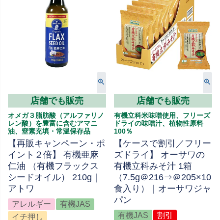
店舗でも販売
店舗でも販売
オメガ３脂肪酸（アルファリノ
有機立科米味噌使用、フリーズ
レン酸）を豊富に含むアマニ
ドライの味噌汁、植物性原料
油、窒素充填・常温保存品
100％
【再販キャンペーン・ポ
【ケースで割引／フリー
イント２倍】 有機亜麻
ズドライ】 オーサワの
仁油 （有機フラックス
有機立科みそ汁 1箱
シードオイル） 210g｜
（7.5g＠216⇒＠205×10
アトワ
食入り）｜オーサワジャ
パン
アレルギー
有機JAS
有機JAS
割引
イチ押し