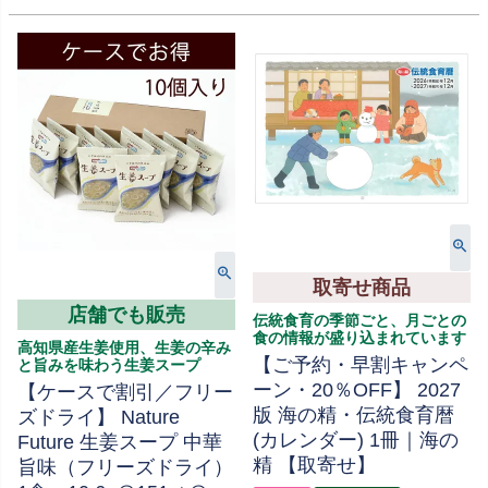
取寄せ商品
店舗でも販売
伝統食育の季節ごと、月ごとの
食の情報が盛り込まれています
高知県産生姜使用、生姜の辛み
【ご予約・早割キャンペ
と旨みを味わう生姜スープ
ーン・20％OFF】 2027
【ケースで割引／フリー
版 海の精・伝統食育暦
ズドライ】 Nature
(カレンダー) 1冊｜海の
Future 生姜スープ 中華
精 【取寄せ】
旨味（フリーズドライ）