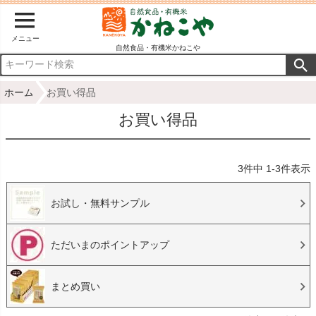
メニュー
自然食品・有機米かねこや
ホーム
お買い得品
お買い得品
3
件中
1
-
3
件表示
お試し・無料サンプル
ただいまのポイントアップ
まとめ買い