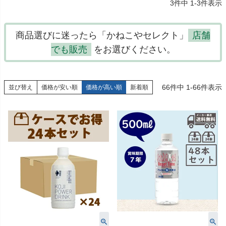
3
件中
1
-
3
件表示
商品選びに迷ったら「かねこやセレクト」
店舗
でも販売
をお選びください。
66
件中
1
-
66
件表示
並び替え
価格が安い順
価格が高い順
新着順