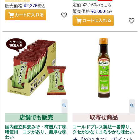
定価
¥
2,160
のところ
販売価格
¥
2,376
税込
販売価格
¥
2,050
税込
店舗でも販売
取寄せ商品
国内産立科麦みそ・有機八丁味
コールドプレス製法一番搾り、
噌使用 コクがあり、濃厚な味
クセが少なくまろやかな味わい
わい
★【8/21まで、ポイント