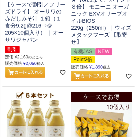
【ケースで割引／フリー
８倍】 モニーニ オーガ
ズドライ】 オーサワの
ニック EXVオリーブオ
赤だしみそ汁 １箱（１
イルBIOS
食分9.2g@216⇒＠
229g（250ml）｜ウィズ
205×10個入り） ｜オー
メタックフーズ 【取寄
サワジャパン
せ】
割引
有機JAS
NEW
定価
¥
2,160
のところ
Point2倍
販売価格
¥
2,050
税込
販売価格
¥
1,890
税込