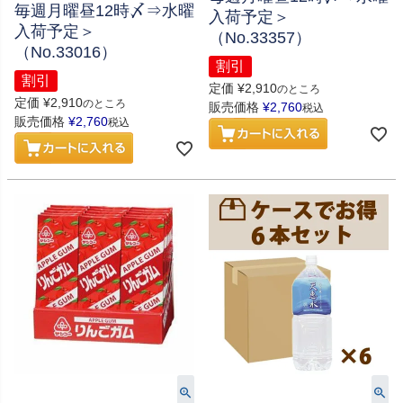
毎週月曜昼12時〆⇒水曜
入荷予定＞
入荷予定＞
（No.33357）
（No.33016）
割引
割引
定価
¥
2,910
のところ
定価
¥
2,910
のところ
販売価格
¥
2,760
税込
販売価格
¥
2,760
税込