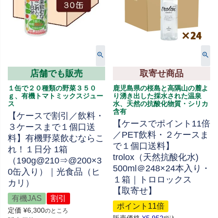
店舗でも販売
取寄せ商品
１缶で２０種類の野菜３５０
鹿児島県の桜島と高隅山の麓よ
ｇ、有機トマトミックスジュー
り湧き出した採水された温泉
ス
水、天然の抗酸化物質・シリカ
含有
【ケースで割引／飲料・
【ケースでポイント11倍
３ケースまで１個口送
／PET飲料・２ケースま
料】有機野菜飲むならこ
で１個口送料】
れ！１日分 1箱
trolox（天然抗酸化水)
（190g@210⇒@200×3
500ml＠248×24本入り・
0缶入り）｜光食品（ヒ
１箱｜トロロックス
カリ）
【取寄せ】
有機JAS
割引
ポイント11倍
定価
¥
6,300
のところ