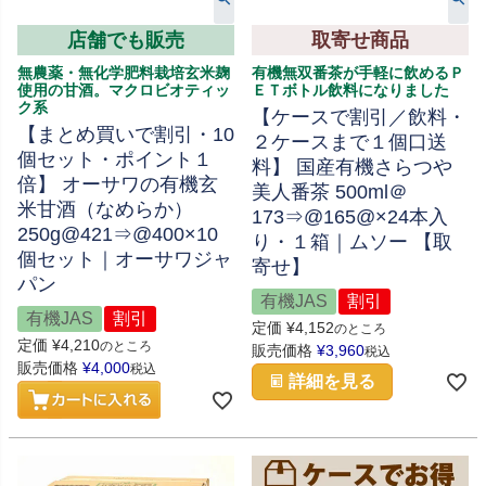
店舗でも販売
取寄せ商品
無農薬・無化学肥料栽培玄米麹
有機無双番茶が手軽に飲めるＰ
使用の甘酒。マクロビオティッ
ＥＴボトル飲料になりました
ク系
【ケースで割引／飲料・
【まとめ買いで割引・10
２ケースまで１個口送
個セット・ポイント１
料】 国産有機さらつや
倍】 オーサワの有機玄
美人番茶 500ml＠
米甘酒（なめらか）
173⇒@165@×24本入
250g@421⇒@400×10
り・１箱｜ムソー 【取
個セット｜オーサワジャ
寄せ】
パン
有機JAS
割引
有機JAS
割引
定価
¥
4,152
のところ
定価
¥
4,210
のところ
販売価格
¥
3,960
税込
販売価格
¥
4,000
税込
詳細を見る