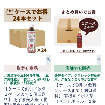
取寄せ商品
店舗でも販売
北海道産小豆100％使用、小豆
発酵タイプ、クラシック茶葉使
の風味豊か、香ばしく深い味わ
用。クセなくまろやかな甘味
い、酸化防止剤不使用
【ケースで割引／飲料・
【ケースで割引／飲料・
２ケースまで１個口送
２ケースまで１個口送
料】 有機ルイボス茶
料】 あずき美人茶（北
（ペットボトル）１箱