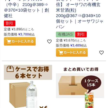
（中辛） 210g＠389⇒
倍】 オーサワの有機玄
＠370×10袋セット｜創
米甘酒(粒)
健社
200g@367⇒@349×10
個セット｜オーサワジャ
割引
パン
定価
¥
3,890
のところ
販売価格
¥
3,700
有機JAS
割引
税込
定価
¥
3,670
のところ
販売価格
¥
3,489
税込