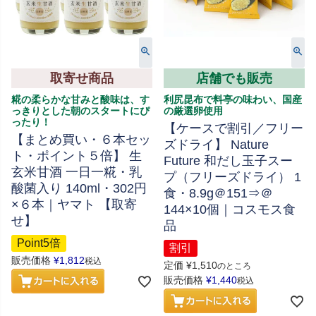
取寄せ商品
店舗でも販売
糀の柔らかな甘みと酸味は、す
利尻昆布で料亭の味わい、国産
っきりとした朝のスタートにぴ
の厳選卵使用
ったり！
【ケースで割引／フリー
【まとめ買い・６本セッ
ズドライ】 Nature
ト・ポイント５倍】 生
Future 和だし玉子スー
玄米甘酒 一日一糀・乳
プ（フリーズドライ） 1
酸菌入り 140ml・302円
食・8.9g＠151⇒＠
×６本｜ヤマト 【取寄
144×10個｜コスモス食
せ】
品
Point5倍
割引
販売価格
¥
1,812
税込
定価
¥
1,510
のところ
販売価格
¥
1,440
税込