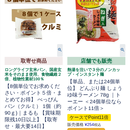
取寄せ商品
店舗でも販売
ロングライフ玄米パン、国産玄
熱湯を注いで３分のノンカッ
米をそのまま使用、食物繊維２
プ・インスタント麺
倍、植物性素材100％
【単品、または24個単
【8個単位でお求めくだ
位】 どんぶり麺 しょう
さい・ポイント５倍・ま
ゆ味ラーメン 78g ｜ト
とめてお得】 べっぴん
ーエー ＜24個単位なら
パン（クルミ） 1個（約
ポイント11倍＞
90ｇ)｜まるも 【賞味期
ケースでPoint11倍
限残10日以上】【取寄
販売価格
¥
254
税込
せ・最大要14日】