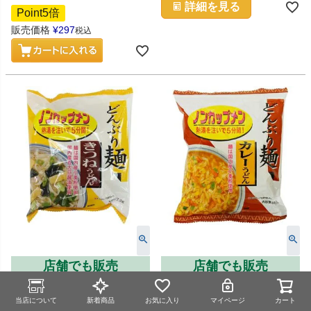
詳細を見る
Point5倍
販売価格
¥
297
税込
店舗でも販売
店舗でも販売
熱湯を注いで5分のノンカッ
どんぶりに入れて熱湯を注いで
プ・インスタント麺、国内産小
5分のノンカップめん
当店について
新着商品
お気に入り
マイページ
カート
麦使用