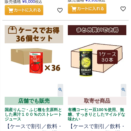
販売価格
¥
5,952
税込
販売価格
¥
6,000
税込
店舗でも販売
取寄せ商品
国産りんご・ふじ種を主原料と
有機コーヒー豆100％使用、無
した果汁１００％のストレート
糖、すっきりとしたマイルドな
ジュース
味わい
【ケースで割引／飲料・
【ケースで割引／飲料・