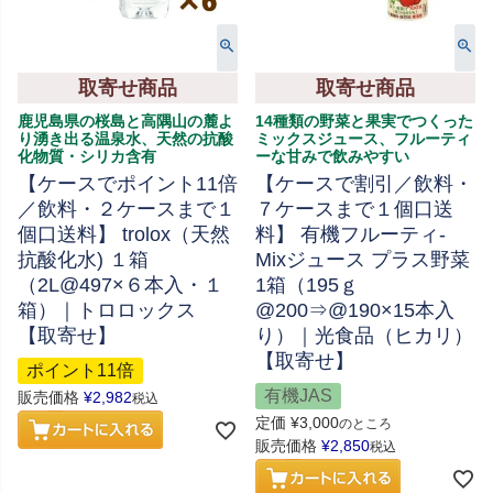
取寄せ商品
取寄せ商品
鹿児島県の桜島と高隅山の麓よ
14種類の野菜と果実でつくった
り湧き出る温泉水、天然の抗酸
ミックスジュース、フルーティ
化物質・シリカ含有
ーな甘みで飲みやすい
【ケースでポイント11倍
【ケースで割引／飲料・
／飲料・２ケースまで１
７ケースまで１個口送
個口送料】 trolox（天然
料】 有機フルーティ-
抗酸化水) １箱
Mixジュース プラス野菜
（2L@497×６本入・１
1箱（195ｇ
箱）｜トロロックス
@200⇒@190×15本入
【取寄せ】
り）｜光食品（ヒカリ）
【取寄せ】
ポイント11倍
有機JAS
販売価格
¥
2,982
税込
定価
¥
3,000
のところ
販売価格
¥
2,850
税込