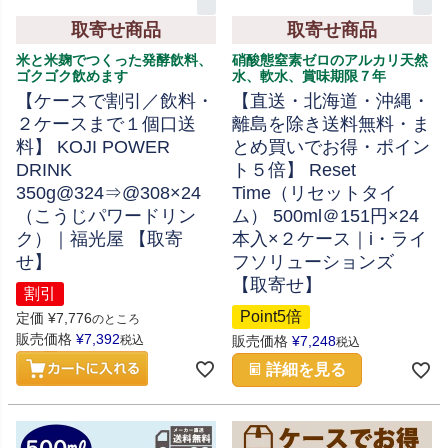
取寄せ商品
取寄せ商品
米と米麹でつくった発酵飲料、
硝酸態窒素ゼロのアルカリ天然
ゴクゴク飲めます
水、軟水、賞味期限７年
【ケースで割引／飲料・
【直送・北海道・沖縄・
２ケースまで１個口送
離島を除き送料無料・ま
料】 KOJI POWER
とめ買いでお得・ポイン
DRINK
ト５倍】 Reset
350g@324⇒@308×24
Time（リセットタイ
（こうじパワードリン
ム） 500ml＠151円×24
ク）｜福光屋 【取寄
本入×２ケース｜i・ライ
せ】
フソリューションズ
【取寄せ】
割引
Point5倍
定価
¥
7,776
のところ
販売価格
¥
7,392
税込
販売価格
¥
7,248
税込
詳細を見る