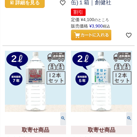
缶)１箱｜創健社
詳細を見る
割引
定価
¥
4,100
のところ
販売価格
¥
3,900
税込
取寄せ商品
取寄せ商品