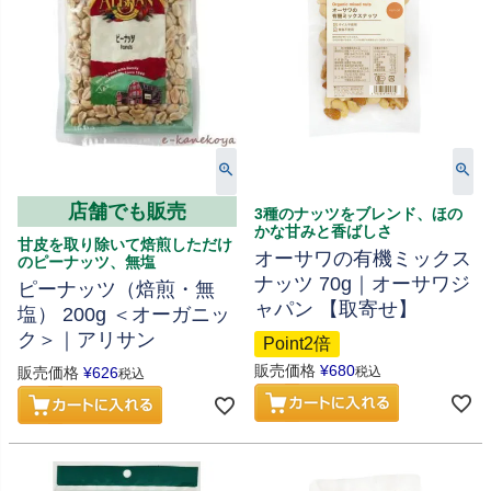
店舗でも販売
3種のナッツをブレンド、ほの
かな甘みと香ばしさ
甘皮を取り除いて焙煎しただけ
オーサワの有機ミックス
のピーナッツ、無塩
ナッツ 70g｜オーサワジ
ピーナッツ（焙煎・無
ャパン 【取寄せ】
塩） 200g ＜オーガニッ
ク＞｜アリサン
Point2倍
販売価格
¥
680
販売価格
¥
626
税込
税込