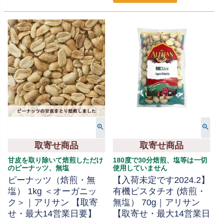
取寄せ商品
取寄せ商品
甘皮を取り除いて焙煎しただけ
180度で30分焙煎、塩等は一切
のピーナッツ、無塩
使用していません
ピーナッツ（焙煎・無
【入荷未定です2024.2】
塩） 1kg ＜オーガニッ
有機ピスタチオ (焙煎・
ク＞｜アリサン 【取寄
無塩） 70g｜アリサン
せ・最大14営業日要】
【取寄せ・最大14営業日