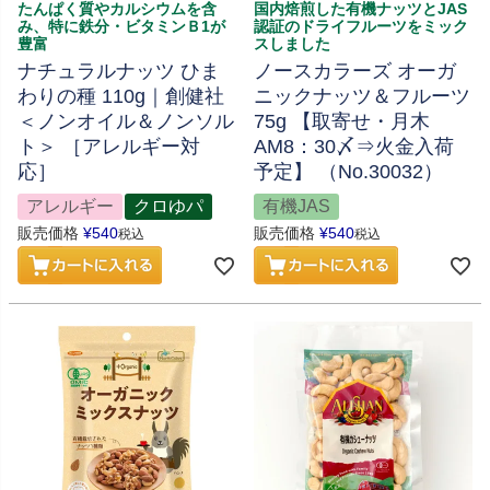
たんぱく質やカルシウムを含
国内焙煎した有機ナッツとJAS
み、特に鉄分・ビタミンＢ1が
認証のドライフルーツをミック
豊富
スしました
ナチュラルナッツ ひま
ノースカラーズ オーガ
わりの種 110g｜創健社
ニックナッツ＆フルーツ
＜ノンオイル＆ノンソル
75g 【取寄せ・月木
ト＞ ［アレルギー対
AM8：30〆⇒火金入荷
応］
予定】 （No.30032）
アレルギー
クロゆパ
有機JAS
販売価格
¥
540
販売価格
¥
540
税込
税込