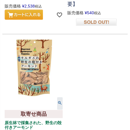
要】
販売価格
¥
2,538
税込
販売価格
¥
540
税込
在庫切れ
取寄せ商品
原生林で採集された、野生の殻
付きアーモンド