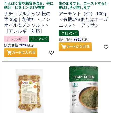
たんぱく質や脂質を含み、特に
生のままでも。ローストすると
鉄分・ビタミンＢ1が豊富
香ばしさが増します
ナチュラルナッツ 松の
アーモンド（生） 100g
実 35g｜創健社 ＜ノン
＜有機JASまたはオーガ
オイル＆ノンソルト＞
ニック＞｜アリサン
［アレルギー対応］
クロゆパ
アレルギー
クロゆパ
販売価格
¥
918
税込
販売価格
¥
896
税込