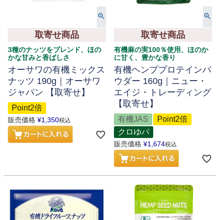
取寄せ商品
取寄せ商品
3種のナッツをブレンド、ほの
有機麻の実100％使用、ほのか
かな甘みと香ばしさ
に甘く、豊かな香り
オーサワの有機ミックス
有機ヘンププロテインパ
ナッツ 190g｜オーサワ
ウダー 160g｜ニュー・
ジャパン 【取寄せ】
エイジ・トレーディング
【取寄せ】
Point2倍
有機JAS
Point2倍
販売価格
¥
1,350
税込
クロゆパ
販売価格
¥
1,674
税込