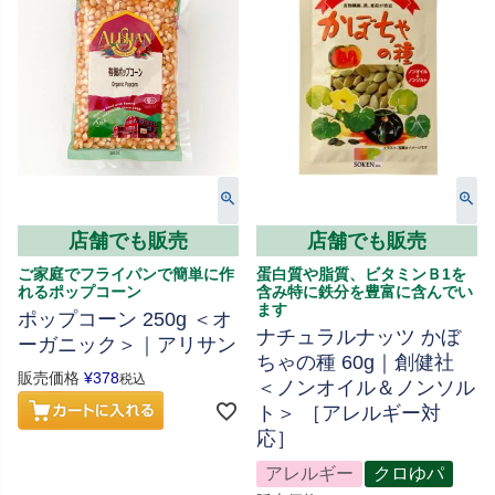
店舗でも販売
店舗でも販売
ご家庭でフライパンで簡単に作
蛋白質や脂質、ビタミンＢ1を
れるポップコーン
含み特に鉄分を豊富に含んでい
ます
ポップコーン 250g ＜オ
ナチュラルナッツ かぼ
ーガニック＞｜アリサン
ちゃの種 60g｜創健社
販売価格
¥
378
税込
＜ノンオイル＆ノンソル
ト＞ ［アレルギー対
応］
アレルギー
クロゆパ