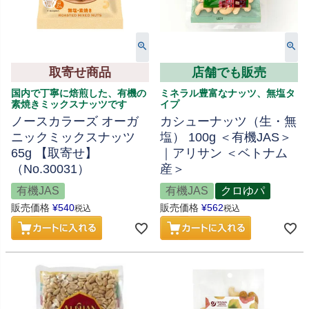
取寄せ商品
店舗でも販売
国内で丁寧に焙煎した、有機の
ミネラル豊富なナッツ、無塩タ
素焼きミックスナッツです
イプ
ノースカラーズ オーガ
カシューナッツ（生・無
ニックミックスナッツ
塩） 100g ＜有機JAS＞
65g 【取寄せ】
｜アリサン ＜ベトナム
（No.30031）
産＞
有機JAS
有機JAS
クロゆパ
販売価格
¥
540
販売価格
¥
562
税込
税込