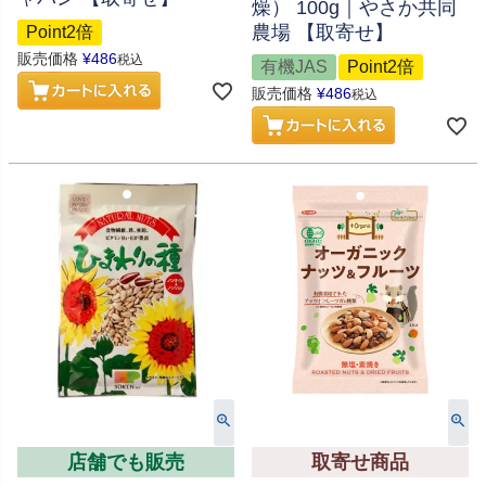
燥） 100g｜やさか共同
農場 【取寄せ】
Point2倍
販売価格
¥
486
税込
有機JAS
Point2倍
販売価格
¥
486
税込
店舗でも販売
取寄せ商品