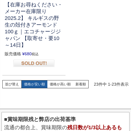
【在庫お尋ねください・
メーカー在庫限り
2025.2】 キルギスの野
生の殻付きアーモンド
100ｇ｜エコチャージジ
ャパン 【取寄せ・要10
～14日】
販売価格
¥
680
税込
在庫切れ
23
件中
1
-
23
件表示
並び替え
価格が安い順
価格が高い順
新着順
■賞味期限残と弊店の出荷基準
流通の都合上、賞味期限の
残日数が1/3以上あるも