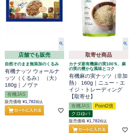
店舗でも販売
取寄せ商品
自然そのまま無添加のくるみ
カナダ産有機麻の実100％、麻
の実の豊かな風味とコク
有機ナッツ ウォールナ
有機麻の実ナッツ（非加
ッツ（くるみ） （大）
熱） 160g｜ニュー・エ
180g｜ノヴァ
イジ・トレーディング
有機JAS
【取寄せ】
販売価格
¥
1,782
税込
有機JAS
Point2倍
クロゆパ
販売価格
¥
1,782
税込