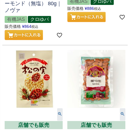
有機JAS
クロゆパ
ーモンド（無塩） 80g｜
販売価格
¥
886
税込
ノヴァ
有機JAS
クロゆパ
販売価格
¥
864
税込
店舗でも販売
店舗でも販売