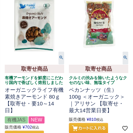
取寄せ商品
取寄せ商品
有機アーモンドを鮮度にこだわ
クルミの渋みを除いたようなク
り国内で香ばしく焙煎しました
セのない味、無塩タイプ
オーガニックライフ有機
ペカンナッツ（生）
素焼きアーモンド 80ｇ
100g ＜オーガニック＞
【取寄せ・要10～14
｜アリサン 【取寄せ・
日】
最大14営業日要】
販売価格
¥
810
有機JAS
NEW
税込
販売価格
¥
702
税込