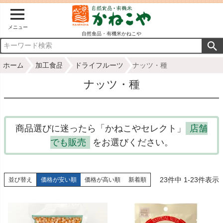
メニュー
自然食品・有機米かねこや
ホーム
加工食品
ドライフルーツ
ナッツ・種
ナッツ・種
商品選びに迷ったら「かねこやセレクト」
店舗
でも販売
をお選びください。
23
件中
1
-
23
件表示
並び替え
価格が安い順
価格が高い順
新着順