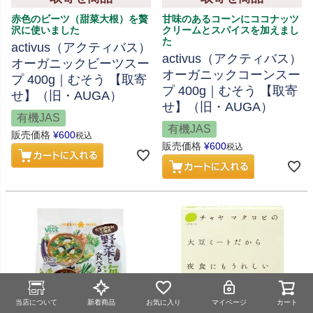
赤色のビーツ（甜菜大根）を贅
甘味のあるコーンにココナッツ
沢に使いました
クリームとスパイスを加えまし
た
activus（アクティバス）
activus（アクティバス）
オーガニックビーツスー
オーガニックコーンスー
プ 400g｜むそう 【取寄
プ 400g｜むそう 【取寄
せ】（旧・AUGA）
せ】（旧・AUGA）
有機JAS
有機JAS
販売価格
¥
600
税込
販売価格
¥
600
税込
当店について
新着商品
お気に入り
マイページ
カート