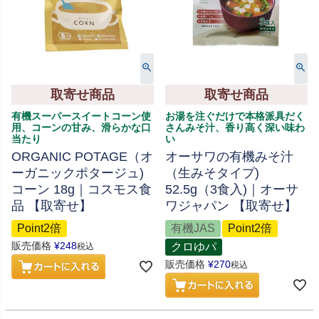
取寄せ商品
取寄せ商品
有機スーパースイートコーン使
お湯を注ぐだけで本格派具だく
用、コーンの甘み、滑らかな口
さんみそ汁、香り高く深い味わ
当たり
い
ORGANIC POTAGE（オ
オーサワの有機みそ汁
ーガニックポタージュ)
（生みそタイプ)
コーン 18g｜コスモス食
52.5g（3食入)｜オーサ
品 【取寄せ】
ワジャパン 【取寄せ】
Point2倍
有機JAS
Point2倍
販売価格
¥
248
クロゆパ
税込
販売価格
¥
270
税込