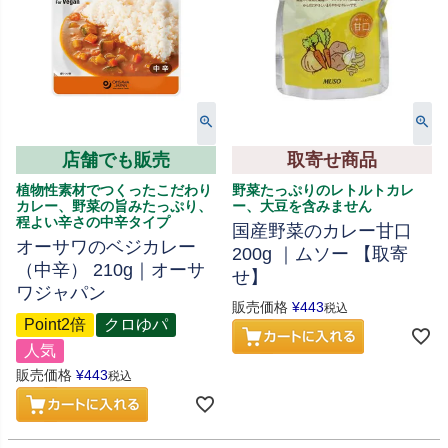
店舗でも販売
取寄せ商品
植物性素材でつくったこだわり
野菜たっぷりのレトルトカレ
カレー、野菜の旨みたっぷり、
ー、大豆を含みません
程よい辛さの中辛タイプ
国産野菜のカレー甘口
オーサワのベジカレー
200g ｜ムソー 【取寄
（中辛） 210g｜オーサ
せ】
ワジャパン
販売価格
¥
443
税込
Point2倍
クロゆパ
人気
販売価格
¥
443
税込