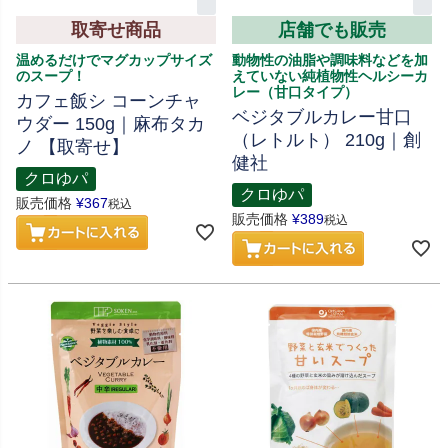
取寄せ商品
店舗でも販売
温めるだけでマグカップサイズ
動物性の油脂や調味料などを加
のスープ！
えていない純植物性ヘルシーカ
レー（甘口タイプ）
カフェ飯シ コーンチャ
ベジタブルカレー甘口
ウダー 150g｜麻布タカ
（レトルト） 210g｜創
ノ 【取寄せ】
健社
クロゆパ
クロゆパ
販売価格
¥
367
税込
販売価格
¥
389
税込