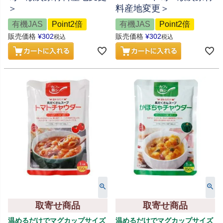
＞
料産地変更＞
有機JAS
Point2倍
有機JAS
Point2倍
販売価格
¥
302
販売価格
¥
302
税込
税込
取寄せ商品
取寄せ商品
温めるだけでマグカップサイズ
温めるだけでマグカップサイズ