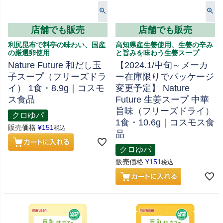
店舗でも販売
店舗でも販売
利尻昆布で料亭の味わい、国産
高知県産生姜使用、生姜の辛み
の厳選卵使用
と旨みを味わう生姜スープ
Nature Future 和だし玉
【2024.1/中旬～メーカ
子スープ（フリーズドラ
ー在庫限りでパッケージ
イ） 1食・8.9g｜コスモ
変更予定】 Nature
ス食品
Future 生姜スープ 中華
旨味（フリーズドライ）
クロゆパ
1食・10.6g｜コスモス食
販売価格
¥
151
税込
品
クロゆパ
販売価格
¥
151
税込