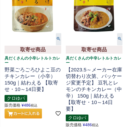
取寄せ商品
取寄せ商品
具だくさんの小辛レトルトカレ
具だくさんの中辛レトルトカレ
ー
ー
野菜ごろごろひよこ豆の
【2023.5～メーカー在庫
チキンカレー（小辛）
切替わり次第、パッケー
150g｜結わえる 【取寄
ジ変更予定】 豆乳とレ
せ・10～14日要】
モンのチキンカレー（中
辛） 150g｜結わえる
クロゆパ
【取寄せ・10～14日
販売価格
¥
486
税込
要】
クロゆパ
販売価格
¥
486
税込