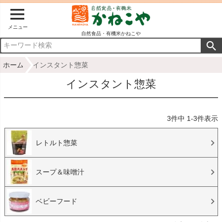
メニュー
自然食品・有機米かねこや
ホーム
インスタント惣菜
インスタント惣菜
3
件中
1
-
3
件表示
レトルト惣菜
スープ＆味噌汁
ベビーフード