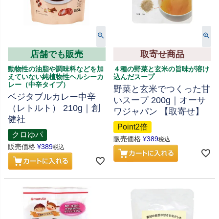
店舗でも販売
取寄せ商品
動物性の油脂や調味料などを加
４種の野菜と玄米の旨味が溶け
えていない純植物性ヘルシーカ
込んだスープ
レー（中辛タイプ）
野菜と玄米でつくった甘
ベジタブルカレー中辛
いスープ 200g｜オーサ
（レトルト） 210g｜創
ワジャパン 【取寄せ】
健社
Point2倍
クロゆパ
販売価格
¥
389
税込
販売価格
¥
389
税込