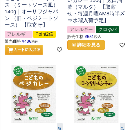
いカレー 150g｜太田油
ス （ミートソース風）
脂（マルタ） 【取寄
140g｜オーサワジャパ
せ・毎週月曜AM8時半〆
ン （旧・ベジミートソ
⇒水曜入荷予定】
ース） 【取寄せ】
アレルギー
クロゆパ
アレルギー
Point2倍
販売価格
¥
551
税込
販売価格
¥
486
税込
詳細を見る