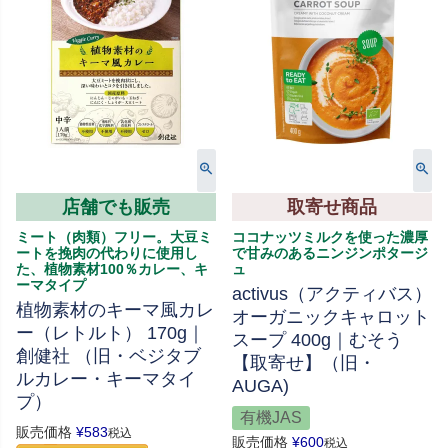
店舗でも販売
取寄せ商品
ミート（肉類）フリー。大豆ミ
ココナッツミルクを使った濃厚
ートを挽肉の代わりに使用し
で甘みのあるニンジンポタージ
た、植物素材100％カレー、キ
ュ
ーマタイプ
activus（アクティバス）
植物素材のキーマ風カレ
オーガニックキャロット
ー（レトルト） 170g｜
スープ 400g｜むそう
創健社 （旧・ベジタブ
【取寄せ】（旧・
ルカレー・キーマタイ
AUGA)
プ）
有機JAS
販売価格
¥
583
税込
販売価格
¥
600
税込