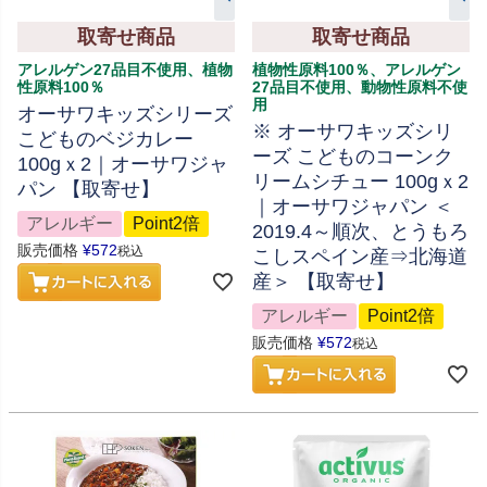
取寄せ商品
取寄せ商品
アレルゲン27品目不使用、植物
植物性原料100％、アレルゲン
性原料100％
27品目不使用、動物性原料不使
用
オーサワキッズシリーズ
※ オーサワキッズシリ
こどものベジカレー
ーズ こどものコーンク
100gｘ2｜オーサワジャ
リームシチュー 100gｘ2
パン 【取寄せ】
｜オーサワジャパン ＜
アレルギー
Point2倍
2019.4～順次、とうもろ
販売価格
¥
572
税込
こしスペイン産⇒北海道
産＞ 【取寄せ】
アレルギー
Point2倍
販売価格
¥
572
税込