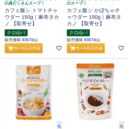
の具だくさんスープ！
のスープ！
カフェ飯シ トマトチャ
カフェ飯シ かぼちゃチ
ウダー 150g｜麻布タカ
ャウダー 150g｜麻布タ
ノ 【取寄せ】
カノ 【取寄せ】
クロゆパ
クロゆパ
販売価格
¥
367
販売価格
¥
367
税込
税込