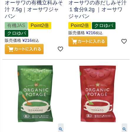
オーサワの有機立科みそ
オーサワの赤だしみそ汁
汁 7.5g｜オーサワジャ
１食分9.2g ｜オーサワ
パン
ジャパン
有機JAS
Point2倍
Point2倍
クロゆパ
販売価格
¥
216
クロゆパ
税込
販売価格
¥
216
税込