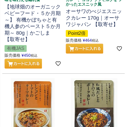
かったエスニック風
【地球畑のオーガニック
オーサワのべジエスニッ
ベビーフード・５か月期
クカレー 170g｜オーサ
～】 有機かぼちゃと有
ワジャパン 【取寄せ】
機人参のペースト５か月
期～ 80g｜かごしま
Point2倍
【取寄せ】
販売価格
¥
464
税込
有機JAS
販売価格
¥
450
税込