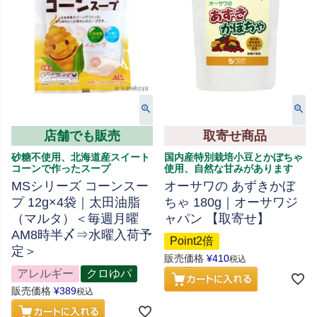
店舗でも販売
取寄せ商品
砂糖不使用、北海道産スイート
国内産特別栽培小豆とかぼちゃ
コーンで作ったスープ
使用、自然な甘みがあります
MSシリーズ コーンスー
オーサワの あずきかぼ
プ 12g×4袋｜太田油脂
ちゃ 180g｜オーサワジ
（マルタ）＜毎週月曜
ャパン 【取寄せ】
AM8時半〆⇒水曜入荷予
Point2倍
定＞
販売価格
¥
410
税込
アレルギー
クロゆパ
販売価格
¥
389
税込