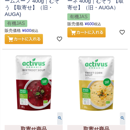
ームスープ 400g｜むそ
ーネ 400g｜むそう 【取
う 【取寄せ】（旧・
寄せ】（旧・AUGA）
AUGA)
有機JAS
有機JAS
販売価格
¥
600
税込
販売価格
¥
600
税込
取寄せ商品
取寄せ商品