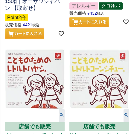
150g｜オーサワジャパ
アレルギー
クロゆパ
ン 【取寄せ】
販売価格
¥
432
税込
Point2倍
販売価格
¥
421
税込
店舗でも販売
店舗でも販売