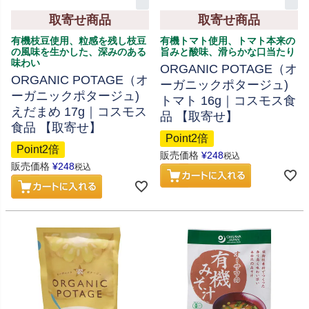
取寄せ商品
取寄せ商品
有機枝豆使用、粒感を残し枝豆
有機トマト使用、トマト本来の
の風味を生かした、深みのある
旨みと酸味、滑らかな口当たり
味わい
ORGANIC POTAGE（オ
ORGANIC POTAGE（オ
ーガニックポタージュ)
ーガニックポタージュ)
トマト 16g｜コスモス食
えだまめ 17g｜コスモス
品 【取寄せ】
食品 【取寄せ】
Point2倍
Point2倍
販売価格
¥
248
税込
販売価格
¥
248
税込