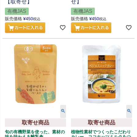
【取寄せ】
せ】
有機JAS
有機JAS
販売価格
¥
450
販売価格
¥
450
税込
税込
取寄せ商品
取寄せ商品
旬の有機野菜を使った、素材の
植物性素材でつくったこだわり
味を味わえる離乳食
カレー、ココナッツミルクをつ