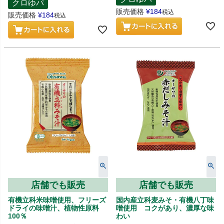
クロゆパ
販売価格
¥
184
税込
販売価格
¥
184
税込
店舗でも販売
店舗でも販売
有機立科米味噌使用、フリーズ
国内産立科麦みそ・有機八丁味
ドライの味噌汁、植物性原料
噌使用 コクがあり、濃厚な味
100％
わい