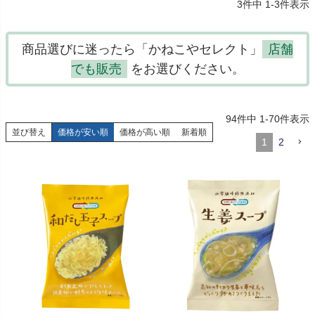
3
件中
1
-
3
件表示
商品選びに迷ったら「かねこやセレクト」
店舗
でも販売
をお選びください。
94
件中
1
-
70
件表示
並び替え
価格が安い順
価格が高い順
新着順
1
2