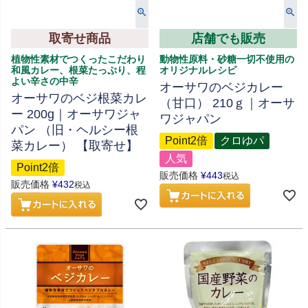
取寄せ商品
店舗でも販売
植物性素材でつくったこだわり
動物性原料・砂糖一切不使用の
和風カレー、根菜たっぷり、程
オリジナルレシピ
よい辛さの中辛
オーサワのベジカレー
オーサワのベジ根菜カレ
（甘口） 210ｇ｜オーサ
ー 200g｜オーサワジャ
ワジャパン
パン （旧・ヘルシー根
Point2倍
クロゆパ
菜カレー） 【取寄せ】
人気
Point2倍
販売価格
¥
443
税込
販売価格
¥
432
税込