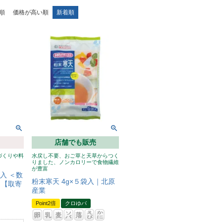
順
価格が高い順
新着順
店舗でも販売
づくりや料
水戻し不要、おご草と天草からつく
りました、ノンカロリーで食物繊維
が豊富
入 ＜数
粉末寒天 4g×５袋入｜北原
 【取寄
産業
Point2倍
クロゆパ