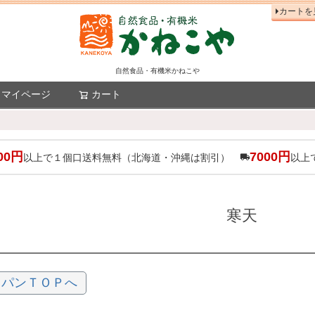
カートを
自然食品・有機米かねこや
マイページ
カート
検索
00円
7000円
以上で１個口送料無料（北海道・沖縄は割引）
以上
寒天
ャパンＴＯＰへ