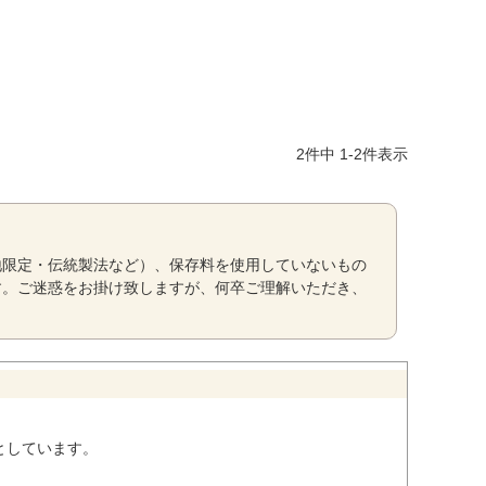
2
件中
1
-
2
件表示
地限定・伝統製法など）、保存料を使用していないもの
す。ご迷惑をお掛け致しますが、何卒ご理解いただき、
としています。