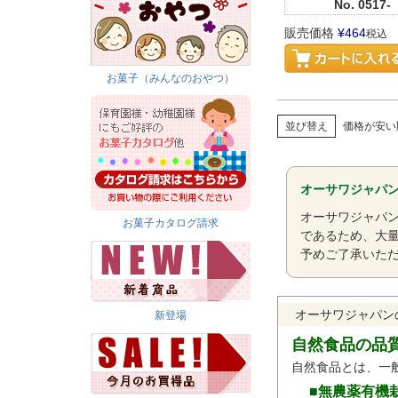
No.
0517-
販売価格
¥
464
税込
お菓子（みんなのおやつ）
並び替え
価格が安い
オーサワジャパ
オーサワジャパ
お菓子カタログ請求
であるため、大
予めご了承いた
オーサワジャパン
新登場
自然食品の品
自然食品とは、一
■無農薬有機