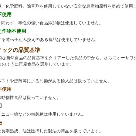
薬、化学肥料、除草剤を使用していない安全な農産物原料を努めて使用
不使用
を問わず、毒性の強い食品添加物は使用していません。
え作物不使用
による遺伝子組み換えのある食品は使用していません。
ィックの品質基準
的な自然食品の品質基準をクリアーした食品の中から、さらにオーサワ
次のように再度食品を選別しています。
ベストや燻蒸等による汚染がある輸入品は扱っていません。
不使用
の動物性食品は扱っていません。
用
ラニュー糖などの精製糖は使用していません。
先
は長期熟成、油は圧搾した製法の商品を扱っています。