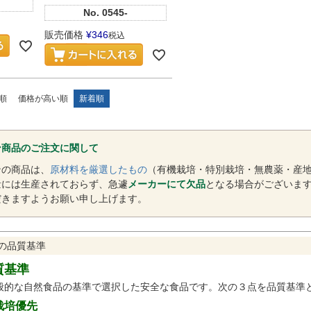
No.
0545-
販売価格
¥
346
税込
順
価格が高い順
新着順
ン商品のご注文に関して
ンの商品は、
原材料を厳選したもの
（有機栽培・特別栽培・無農薬・産
量には生産されておらず、急遽
メーカーにて欠品
となる場合がございま
だきますようお願い申し上げます。
の品質基準
質基準
般的な自然食品の基準で選択した安全な食品です。次の３点を品質基準
栽培優先