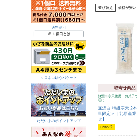
並び替え
価格が安い
送料割引
※ １個口とは
クロネコゆうパケット
取寄せ商品
無漂白寒天使用 お菓子
理に
無漂白 特級寒天 2本
量限定＞｜北原産業
せ】
ただいまのポイントアップ
Point2倍