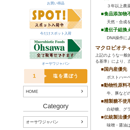
お買い得品
３年以上農
■食品添加物
天然・合成
■遺伝子組換
今だけスポット入荷
DNA操作
マクロビオテ
上記のような一般
る基準）により、
オーサワジャパン
■国内産優先
1
塩を選ぼう
ポストハー
■動物性原料
HOME
牛、豚など
■精製糖不使
Category
白砂糖、グ
■伝統製法優
オーサワジャパン
味噌・醤油