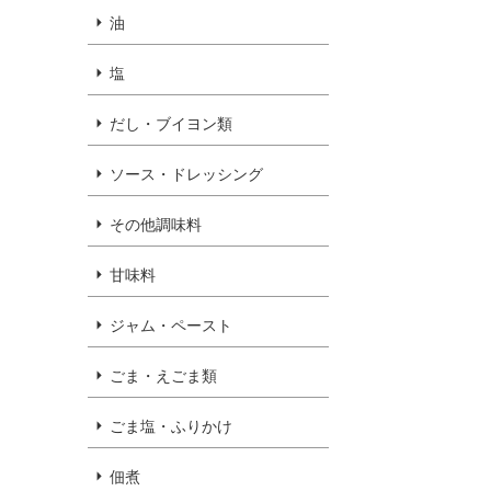
油
塩
だし・ブイヨン類
ソース・ドレッシング
その他調味料
甘味料
ジャム・ペースト
ごま・えごま類
ごま塩・ふりかけ
佃煮