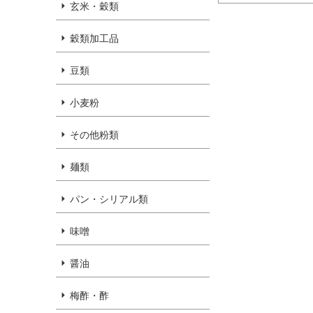
玄米・穀類
穀類加工品
豆類
小麦粉
その他粉類
麺類
パン・シリアル類
味噌
醤油
梅酢・酢