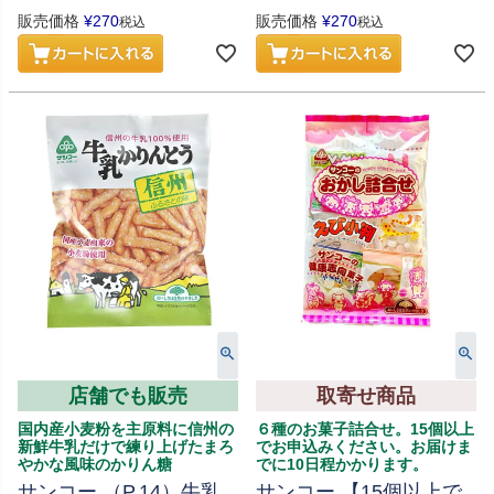
販売価格
¥
270
販売価格
¥
270
税込
税込
店舗でも販売
取寄せ商品
国内産小麦粉を主原料に信州の
６種のお菓子詰合せ。15個以上
新鮮牛乳だけで練り上げたまろ
でお申込みください。お届けま
やかな風味のかりん糖
でに10日程かかります。
サンコー （P.14）牛乳
サンコー 【15個以上で