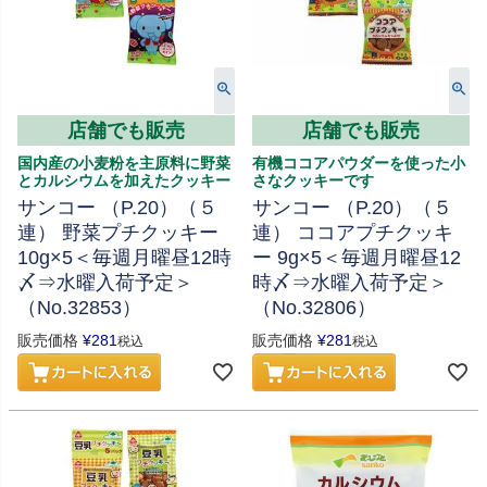
店舗でも販売
店舗でも販売
国内産の小麦粉を主原料に野菜
有機ココアパウダーを使った小
とカルシウムを加えたクッキー
さなクッキーです
サンコー （P.20）（５
サンコー （P.20）（５
連） 野菜プチクッキー
連） ココアプチクッキ
10g×5＜毎週月曜昼12時
ー 9g×5＜毎週月曜昼12
〆⇒水曜入荷予定＞
時〆⇒水曜入荷予定＞
（No.32853）
（No.32806）
販売価格
¥
281
販売価格
¥
281
税込
税込