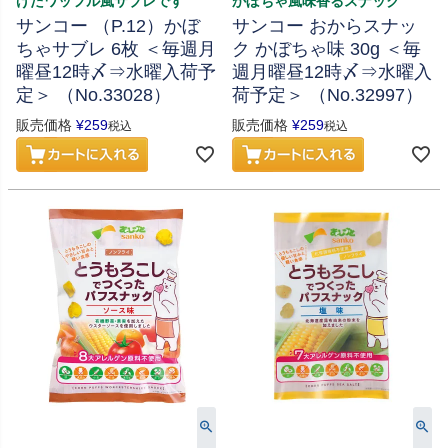
げたワッフル風サブレです
かぼちゃ風味香るスナック
サンコー （P.12）かぼ
サンコー おからスナッ
ちゃサブレ 6枚 ＜毎週月
ク かぼちゃ味 30g ＜毎
曜昼12時〆⇒水曜入荷予
週月曜昼12時〆⇒水曜入
定＞ （No.33028）
荷予定＞ （No.32997）
販売価格
¥
259
販売価格
¥
259
税込
税込