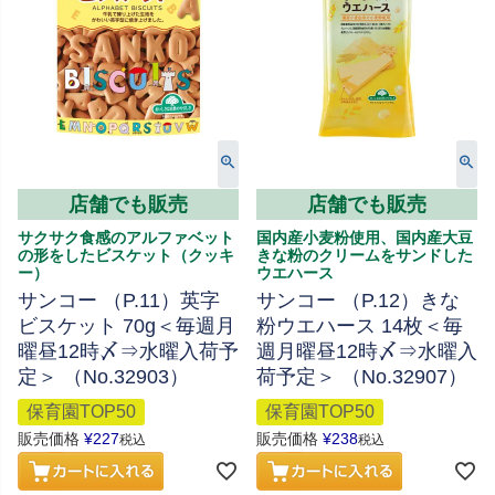
店舗でも販売
店舗でも販売
サクサク食感のアルファベット
国内産小麦粉使用、国内産大豆
の形をしたビスケット（クッキ
きな粉のクリームをサンドした
ー）
ウエハース
サンコー （P.11）英字
サンコー （P.12）きな
ビスケット 70g＜毎週月
粉ウエハース 14枚＜毎
曜昼12時〆⇒水曜入荷予
週月曜昼12時〆⇒水曜入
定＞ （No.32903）
荷予定＞ （No.32907）
保育園TOP50
保育園TOP50
販売価格
¥
227
販売価格
¥
238
税込
税込