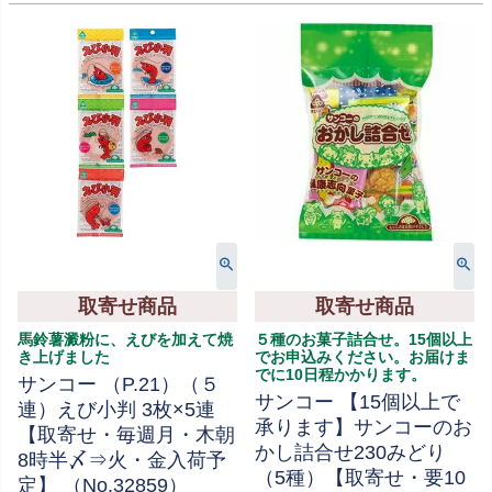
取寄せ商品
取寄せ商品
馬鈴薯澱粉に、えびを加えて焼
５種のお菓子詰合せ。15個以上
き上げました
でお申込みください。お届けま
でに10日程かかります。
サンコー （P.21）（５
サンコー 【15個以上で
連）えび小判 3枚×5連
承ります】サンコーのお
【取寄せ・毎週月・木朝
かし詰合せ230みどり
8時半〆⇒火・金入荷予
（5種）【取寄せ・要10
定】 （No.32859）