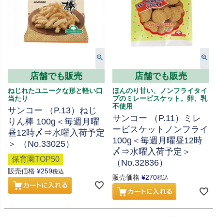
店舗でも販売
店舗でも販売
ねじれたユニークな形と軽い口
ほんのり甘い、ノンフライタイ
当たり
プのミレービスケット。卵、乳
不使用
サンコー （P.13）ねじ
サンコー （P.11）ミレ
りん棒 100g＜毎週月曜
ービスケットノンフライ
昼12時〆⇒水曜入荷予定
100g＜毎週月曜昼12時
＞ （No.33025）
〆⇒水曜入荷予定＞
保育園TOP50
（No.32836）
販売価格
¥
259
税込
販売価格
¥
270
税込