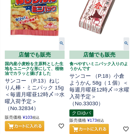
店舗でも販売
店舗でも販売
国内産小麦粉を主原料とした生
食べやすいミニパック入りのよ
地をユニークな形にして、植物
うかんです
油でカラッと揚げました
サンコー （P.18）小倉
サンコー （P.13）ねじ
ようかん 58g（１個）＜
りん棒・ミニパック 15g
毎週月曜昼12時〆⇒水曜
＜毎週月曜昼12時〆⇒水
入荷予定＞
曜入荷予定＞
（No.33030）
（No.32834）
クロゆパ
販売価格
¥
103
税込
販売価格
¥
173
税込