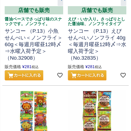
店舗でも販売
店舗でも販売
醤油ベースでさっぱり味のスナ
えび・いか入り。さっぱりとし
ックです。ノンフライ。
た醤油味、ノンフライタイプ
サンコー （P.13）小魚
サンコー （P.13）えび
せんべい＜ノンフライ＞
せんべいノンフライ 40g
60g＜毎週月曜昼12時〆
＜毎週月曜昼12時〆⇒水
⇒水曜入荷予定＞
曜入荷予定＞
（No.32908）
（No.32835）
販売価格
¥
281
販売価格
¥
281
税込
税込