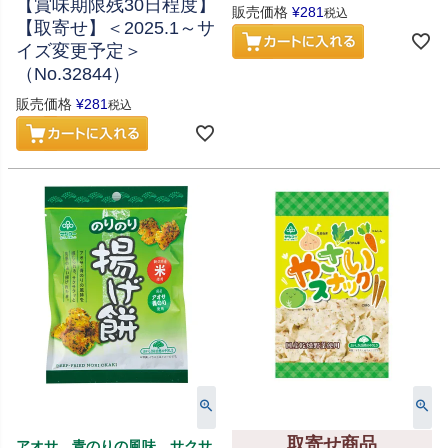
【賞味期限残30日程度】
販売価格
¥
281
税込
【取寄せ】＜2025.1～サ
イズ変更予定＞
（No.32844）
販売価格
¥
281
税込
取寄せ商品
アオサ、青のりの風味、サクサ