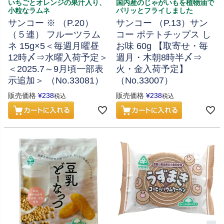
いちごとオレンジの果汁入り、
国内産のじゃがいもを植物油で
小粒なラムネ
パリッとフライしました
サンコー ※ （P.20）
サンコー （P.13）サン
（５連） フルーツラム
コー ポテトチップス し
ネ 15g×5＜毎週月曜昼
お味 60g 【取寄せ・毎
12時〆⇒水曜入荷予定＞
週月・木朝8時半〆⇒
＜2025.7～9月頃一部表
火・金入荷予定】
示追加＞ （No.33081）
（No.33007）
販売価格
¥
238
販売価格
¥
238
税込
税込