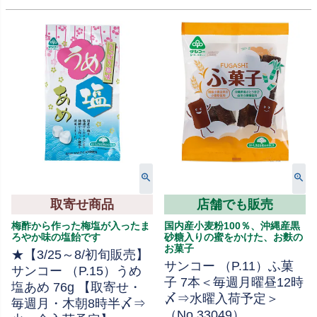
取寄せ商品
店舗でも販売
梅酢から作った梅塩が入ったま
国内産小麦粉100％、沖縄産黒
ろやか味の塩飴です
砂糖入りの蜜をかけた、お麩の
お菓子
★【3/25～8/初旬販売】
サンコー （P.11）ふ菓
サンコー （P.15）うめ
子 7本＜毎週月曜昼12時
塩あめ 76g 【取寄せ・
〆⇒水曜入荷予定＞
毎週月・木朝8時半〆⇒
（No.33049）