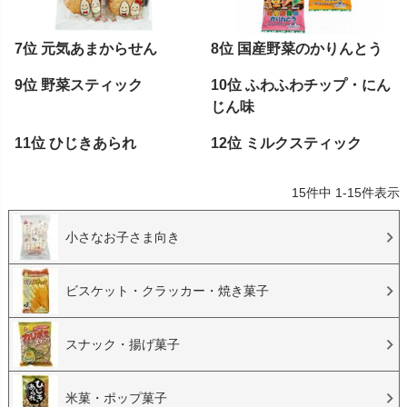
7位 元気あまからせん
8位 国産野菜のかりんとう
9位 野菜スティック
10位 ふわふわチップ・にん
じん味
11位 ひじきあられ
12位 ミルクスティック
15
件中
1
-
15
件表示
小さなお子さま向き
ビスケット・クラッカー・焼き菓子
スナック・揚げ菓子
米菓・ポップ菓子