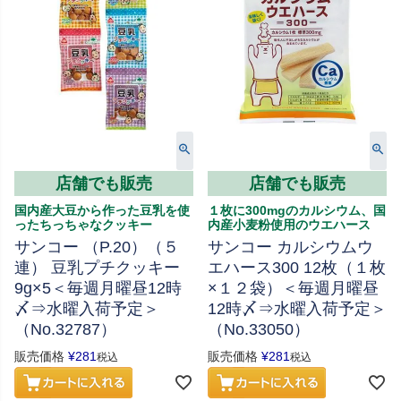
店舗でも販売
店舗でも販売
国内産大豆から作った豆乳を使
１枚に300mgのカルシウム、国
ったちっちゃなクッキー
内産小麦粉使用のウエハース
サンコー （P.20）（５
サンコー カルシウムウ
連） 豆乳プチクッキー
エハース300 12枚（１枚
9g×5＜毎週月曜昼12時
×１２袋）＜毎週月曜昼
〆⇒水曜入荷予定＞
12時〆⇒水曜入荷予定＞
（No.32787）
（No.33050）
販売価格
¥
281
販売価格
¥
281
税込
税込