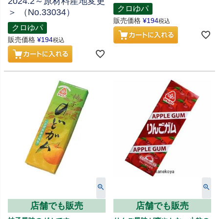
2024.2～原材料産地変更
クロゆパ
＞ （No.33034）
販売価格
¥
194
税込
クロゆパ
販売価格
¥
194
税込
店舗でも販売
店舗でも販売