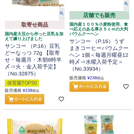
店舗でも販売
取寄せ商品
国内産１００％小麦粉使用、食
べ応えのある厚さ５ｃｍの大判
国内産大豆から作った豆乳を加
バウムクーヘン
えて練り上げました
サンコー （P.16）うず
サンコー （P.16）豆乳
まきコーヒーバウムクー
どーなっつ 72g 【取寄
ヘン 1個＜毎週月曜昼12
せ・毎週月・木朝8時半
時〆⇒水曜入荷予定＞
〆⇒火・金入荷予定】
（No.33934）
（No.32875）
販売価格
¥
238
税込
保育園TOP50
販売価格
¥
238
税込