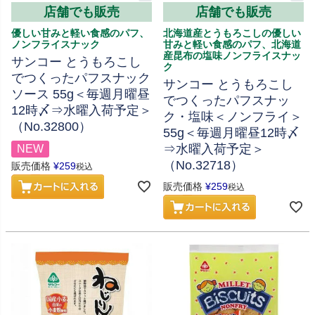
店舗でも販売
店舗でも販売
優しい甘みと軽い食感のパフ、
北海道産とうもろこしの優しい
ノンフライスナック
甘みと軽い食感のパフ、北海道
産昆布の塩味ノンフライスナッ
サンコー とうもろこし
ク
でつくったパフスナック
サンコー とうもろこし
ソース 55g＜毎週月曜昼
でつくったパフスナッ
12時〆⇒水曜入荷予定＞
ク・塩味＜ノンフライ＞
（No.32800）
55g＜毎週月曜昼12時〆
⇒水曜入荷予定＞
NEW
（No.32718）
販売価格
¥
259
税込
販売価格
¥
259
税込