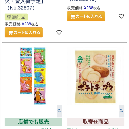
火・金入荷予定】
（No.32807）
販売価格
¥
238
税込
季節商品
販売価格
¥
238
税込
店舗でも販売
取寄せ商品