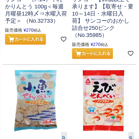
かりんとう 100g＜毎週
承ります】【取寄せ・要
月曜昼12時〆⇒水曜入荷
10～14日・水曜日入
予定＞ （No.32733）
荷】 サンコーのおかし
詰合せ250ピンク
販売価格
¥
270
税込
（No.35985）
販売価格
¥
270
税込