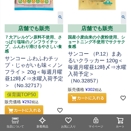
店舗でも販売
店舗でも販売
７大アレルゲン原料不使用、さ
国産小麦由来の小麦粉使用、シ
っぱり塩味のノンフライチッ
ョートニング不使用でサクサク
プ、ふんわり溶けるやさしい食
食感
感
サンコー （P.12）まあ
サンコー ふわふわチッ
るいクラッカー 120g＜
プ・じゃがいも味＜ノン
毎週月曜昼12時〆⇒水曜
フライ＞ 20g＜毎週月曜
入荷予定＞
昼12時〆⇒水曜入荷予定
（No.32857）
＞ （No.32717）
販売価格
¥
302
税込
保育園TOP50
販売価格
¥
292
税込
当店について
新着商品
お気に入り
マイページ
カート