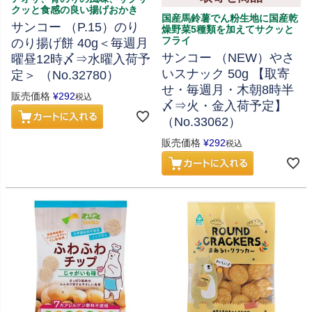
クッと食感の良い揚げおかき
国産馬鈴薯でん粉生地に国産乾
サンコー （P.15）のり
燥野菜5種類を加えてサクッと
フライ
のり揚げ餅 40g＜毎週月
サンコー （NEW）やさ
曜昼12時〆⇒水曜入荷予
いスナック 50g 【取寄
定＞ （No.32780）
せ・毎週月・木朝8時半
販売価格
¥
292
税込
〆⇒火・金入荷予定】
（No.33062）
販売価格
¥
292
税込