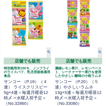
店舗でも販売
店舗でも販売
特別栽培米100％、ノンフライ
濃縮レモン果汁、レモンペース
のライスパフ、乳児用規格適用
ト、シークァーサー果汁を使用
食品
したやさしい酸味の小粒ラムネ
サンコー （P.19）（４
サンコー （P.20）（５
連） ライスクリスピー
連）やさしいラムネ
5g×4連＜毎週月曜昼12
13g×5連＜毎週月曜昼12
時〆⇒水曜入荷予定＞
時〆⇒水曜入荷予定＞
（No.32860）
（No.33080）