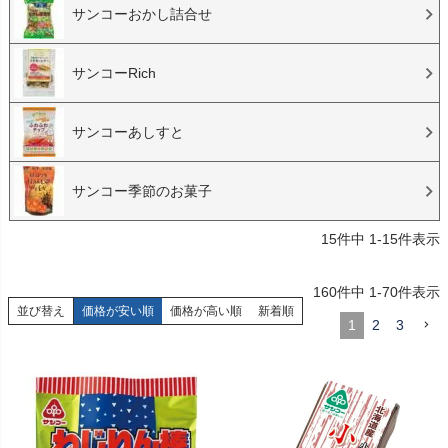
サンコーおかし詰合せ
サンコーRich
サンコーあしすと
サンコー季節のお菓子
15
件中
1
-
15
件表示
160
件中
1
-
70
件表示
並び替え
価格が安い順
価格が高い順
新着順
1
2
3