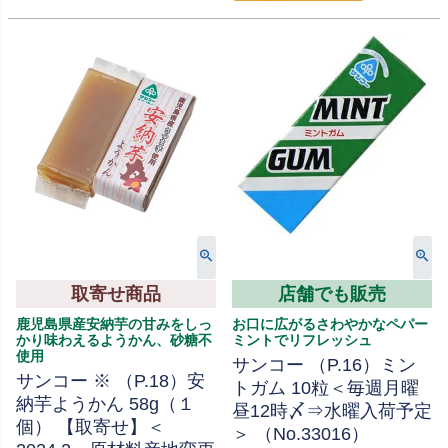
取寄せ商品
店舗でも販売
鹿児島県産安納芋の甘みをしっ
お口に広がるさわやかなペパー
かり味わえるようかん、砂糖不
ミントでリフレッシュ
使用
サンコー （P.16）ミン
サンコー ※ （P.18）安
トガム 10粒＜毎週月曜
納芋ようかん 58g（１
昼12時〆⇒水曜入荷予定
個） 【取寄せ】＜
＞ （No.33016）