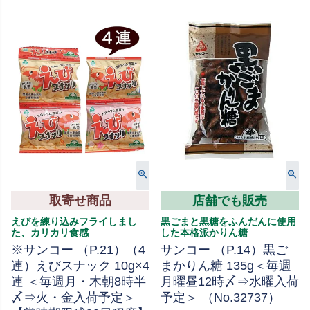
取寄せ商品
店舗でも販売
えびを練り込みフライしまし
黒ごまと黒糖をふんだんに使用
た、カリカリ食感
した本格派かりん糖
※サンコー （P.21）（4
サンコー （P.14）黒ご
連）えびスナック 10g×4
まかりん糖 135g＜毎週
連 ＜毎週月・木朝8時半
月曜昼12時〆⇒水曜入荷
〆⇒火・金入荷予定＞
予定＞ （No.32737）