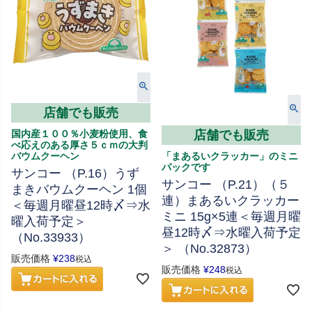
店舗でも販売
国内産１００％小麦粉使用、食
店舗でも販売
べ応えのある厚さ５ｃｍの大判
バウムクーヘン
「まあるいクラッカー」のミニ
パックです
サンコー （P.16）うず
サンコー （P.21）（５
まきバウムクーヘン 1個
連）まあるいクラッカー
＜毎週月曜昼12時〆⇒水
ミニ 15g×5連＜毎週月曜
曜入荷予定＞
昼12時〆⇒水曜入荷予定
（No.33933）
＞ （No.32873）
販売価格
¥
238
税込
販売価格
¥
248
税込