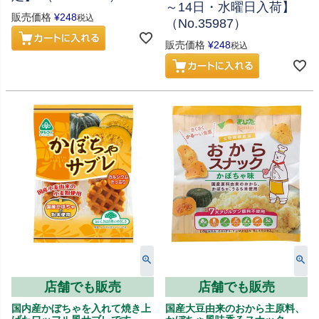
～14日・水曜日入荷】
販売価格
¥
248
税込
（No.35987）
販売価格
¥
248
税込
店舗でも販売
店舗でも販売
国内産かぼちゃを入れて焼き上
国産大豆由来のおから主原料、