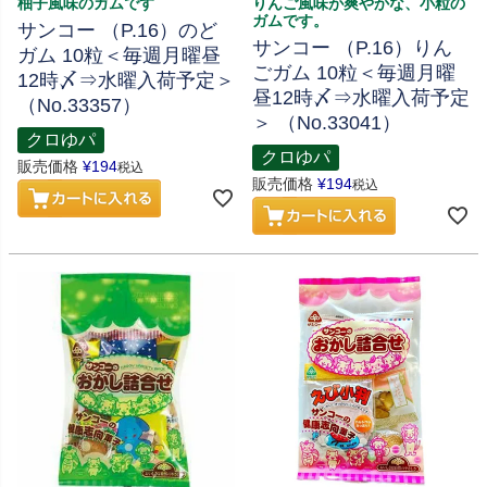
柚子風味のガムです
りんご風味が爽やかな、小粒の
ガムです。
サンコー （P.16）のど
サンコー （P.16）りん
ガム 10粒＜毎週月曜昼
ごガム 10粒＜毎週月曜
12時〆⇒水曜入荷予定＞
昼12時〆⇒水曜入荷予定
（No.33357）
＞ （No.33041）
クロゆパ
クロゆパ
販売価格
¥
194
税込
販売価格
¥
194
税込