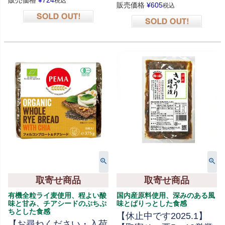
販売価格
¥
724
税込
販売価格
¥
605
税込
在庫切れ
在庫切れ
取寄せ商品
取寄せ商品
有機全粒ライ麦使用、程よい酸
国内産原料使用、深みのある風
味と甘み、チアシードのぷちぷ
味とぱりっとした食感
ちとした食感
【休止中です2025.1】
【お尋ねください・入荷