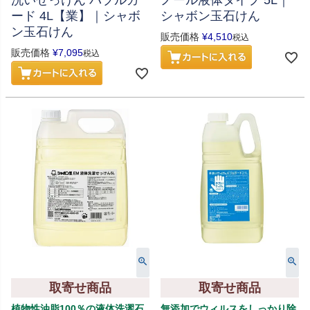
洗いせっけん バブルガ
ノール液体タイプ 5L｜
ード 4L【業】｜シャボ
シャボン玉石けん
ン玉石けん
販売価格
¥
4,510
税込
販売価格
¥
7,095
税込
取寄せ商品
取寄せ商品
植物性油脂100％の液体洗濯石
無添加でウィルスをしっかり除