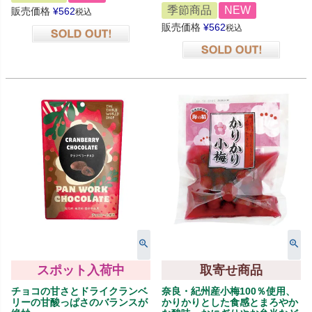
季節商品
NEW
販売価格
¥
562
税込
販売価格
¥
562
税込
在庫切れ
在庫切れ
スポット入荷中
取寄せ商品
チョコの甘さとドライクランベ
奈良・紀州産小梅100％使用、
リーの甘酸っぱさのバランスが
かりかりとした食感とまろやか