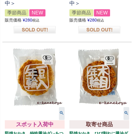
中＞
中＞
季節商品
NEW
季節商品
NEW
販売価格
¥
280
販売価格
¥
280
税込
税込
在庫切れ
在庫切れ
スポット入荷中
取寄せ商品
堅焼おかき、特性醤油ダレをつ
堅焼おかき、ひび割れに醤油ダ