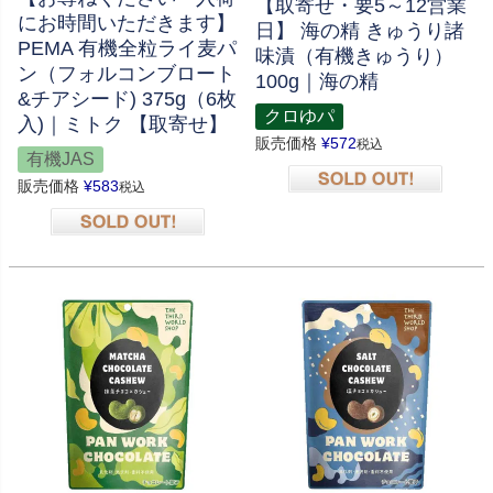
【取寄せ・要5～12営業
にお時間いただきます】
日】 海の精 きゅうり諸
PEMA 有機全粒ライ麦パ
味漬（有機きゅうり）
ン（フォルコンブロート
100g｜海の精
&チアシード) 375g（6枚
クロゆパ
入)｜ミトク 【取寄せ】
販売価格
¥
572
税込
有機JAS
販売価格
¥
583
税込
在庫切れ
在庫切れ