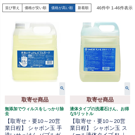
46
件中
1
-
46
件表示
並び替え
価格が安い順
価格が高い順
新着順
取寄せ商品
取寄せ商品
無添加でウィルスをしっかり除
液体タイプの洗濯石けん、お得
去
な5リットル
【取寄せ・要10～20営
【取寄せ・要10～20営
業日程】 シャボン玉 手
業日程】 シャボン玉 ス