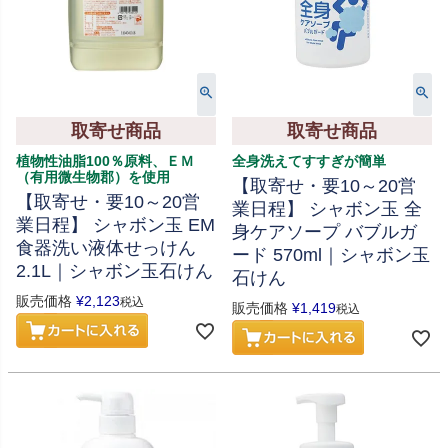
取寄せ商品
取寄せ商品
植物性油脂100％原料、ＥＭ
全身洗えてすすぎが簡単
（有用微生物郡）を使用
【取寄せ・要10～20営
【取寄せ・要10～20営
業日程】 シャボン玉 全
業日程】 シャボン玉 EM
身ケアソープ バブルガ
食器洗い液体せっけん
ード 570ml｜シャボン玉
2.1L｜シャボン玉石けん
石けん
販売価格
¥
2,123
税込
販売価格
¥
1,419
税込