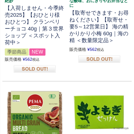
絶妙
な酸味、おにぎりやお弁当など
に
【入荷しません・今季終
【取寄せできます・お尋
売2025】【おひとり様
ねください】【取寄せ・
おひとつ】 クランベリ
要5～12営業日】 海の精
ーチョコ 40g｜第３世界
かりかり小梅 60g｜海の
ショップ ＜スポット入
精 ＜数量限定品＞
荷中＞
販売価格
¥
562
税込
季節商品
NEW
販売価格
¥
562
税込
在庫切れ
在庫切れ