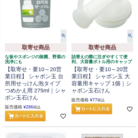
取寄せ商品
取寄せ商品
な板やスポンジの除菌、野菜の
詰替えの際に注ぎやすくて便
洗浄にも
利、大容量ボトル用のキャップ
【取寄せ・要10～20営
【取寄せ・要10～20営
業日程】 シャボン玉 台
業日程】 シャボン玉 大
所用せっけん泡タイプ
容量用キャップ 1個｜シ
つめかえ用 275ml｜シャ
ャボン玉石けん
ボン玉石けん
販売価格
¥
77
税込
販売価格
¥
286
税込