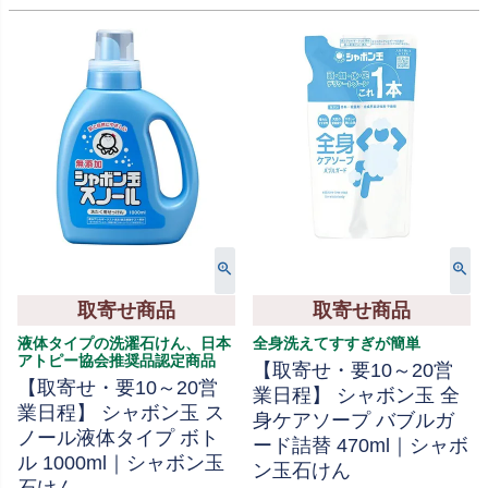
取寄せ商品
取寄せ商品
液体タイプの洗濯石けん、日本
全身洗えてすすぎが簡単
アトピー協会推奨品認定商品
【取寄せ・要10～20営
【取寄せ・要10～20営
業日程】 シャボン玉 全
業日程】 シャボン玉 ス
身ケアソープ バブルガ
ノール液体タイプ ボト
ード詰替 470ml｜シャボ
ル 1000ml｜シャボン玉
ン玉石けん