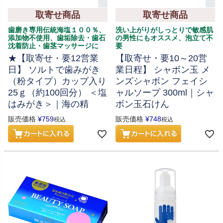
取寄せ商品
取寄せ商品
歯磨き専用伝統海塩１００％、
洗い上がりがしっとりで敏感肌
添加物不使用、歯垢除去・歯石
の男性にもオススメ、泡立て不
沈着防止・歯茎マッサージに
要
★【取寄せ・要12営業
【取寄せ・要10～20営
日】 ソルトで歯みがき
業日程】 シャボン玉 メ
（粉タイプ）カップ入り
ンズシャボン フェイシ
25ｇ（約100回分） ＜塩
ャルソープ 300ml｜シャ
はみがき＞｜海の精
ボン玉石けん
販売価格
¥
759
販売価格
¥
748
税込
税込