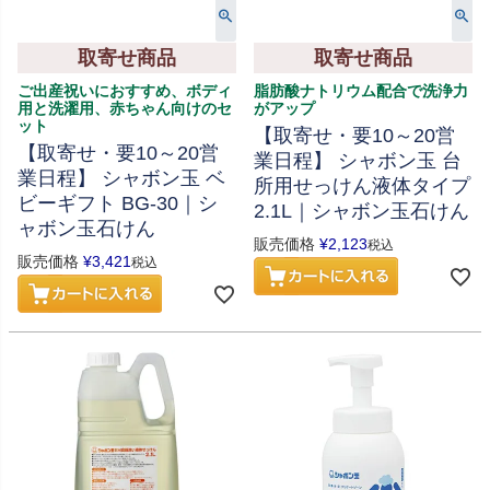
取寄せ商品
取寄せ商品
ご出産祝いにおすすめ、ボディ
脂肪酸ナトリウム配合で洗浄力
用と洗濯用、赤ちゃん向けのセ
がアップ
ット
【取寄せ・要10～20営
【取寄せ・要10～20営
業日程】 シャボン玉 台
業日程】 シャボン玉 ベ
所用せっけん液体タイプ
ビーギフト BG-30｜シ
2.1L｜シャボン玉石けん
ャボン玉石けん
販売価格
¥
2,123
税込
販売価格
¥
3,421
税込