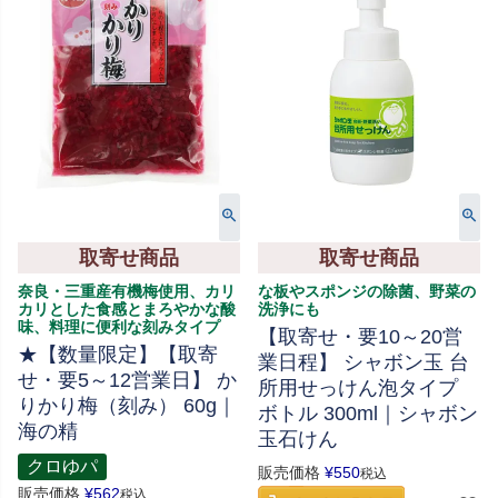
取寄せ商品
取寄せ商品
奈良・三重産有機梅使用、カリ
な板やスポンジの除菌、野菜の
カリとした食感とまろやかな酸
洗浄にも
味、料理に便利な刻みタイプ
【取寄せ・要10～20営
★【数量限定】【取寄
業日程】 シャボン玉 台
せ・要5～12営業日】 か
所用せっけん泡タイプ
りかり梅（刻み） 60g｜
ボトル 300ml｜シャボン
海の精
玉石けん
クロゆパ
販売価格
¥
550
税込
販売価格
¥
562
税込