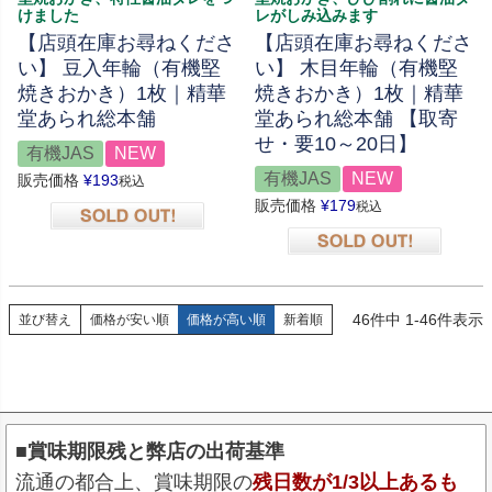
けました
レがしみ込みます
【店頭在庫お尋ねくださ
【店頭在庫お尋ねくださ
い】 豆入年輪（有機堅
い】 木目年輪（有機堅
焼きおかき）1枚｜精華
焼きおかき）1枚｜精華
堂あられ総本舗
堂あられ総本舗 【取寄
せ・要10～20日】
有機JAS
NEW
有機JAS
NEW
販売価格
¥
193
税込
販売価格
¥
179
税込
在庫切れ
在庫切れ
46
件中
1
-
46
件表示
並び替え
価格が安い順
価格が高い順
新着順
■賞味期限残と弊店の出荷基準
流通の都合上、賞味期限の
残日数が1/3以上あるも