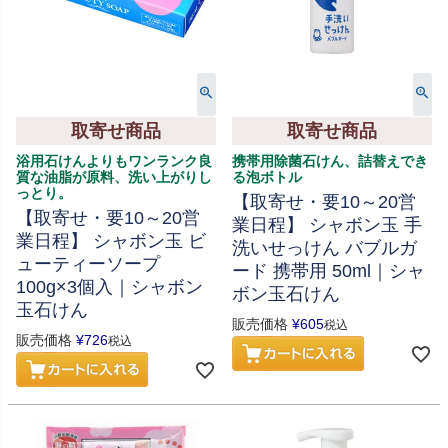
取寄せ商品
取寄せ商品
浴用石けんよりもワンランク良
携帯用除菌石けん、詰替えでき
質な油脂が原料、洗い上がりし
る泡ボトル
っとり。
【取寄せ・要10～20営
【取寄せ・要10～20営
業日程】 シャボン玉 手
業日程】 シャボン玉 ビ
洗いせっけん バブルガ
ューティーソープ
ード 携帯用 50ml｜シャ
100g×3個入｜シャボン
ボン玉石けん
玉石けん
販売価格
¥
605
税込
販売価格
¥
726
税込