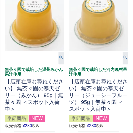
無茶々園で栽培した温州みかん
無茶々園で栽培した河内晩柑果
果汁使用
汁使用
【店頭在庫お尋ねくださ
【店頭在庫お尋ねくださ
い】 無茶々園の寒天ゼ
い】 無茶々園の寒天ゼ
リー（みかん） 95g｜無
リー（ジューシーフルー
茶々園 ＜スポット入荷
ツ） 95g｜無茶々園 ＜
中＞
スポット入荷中＞
季節商品
NEW
季節商品
NEW
販売価格
¥
280
販売価格
¥
280
税込
税込