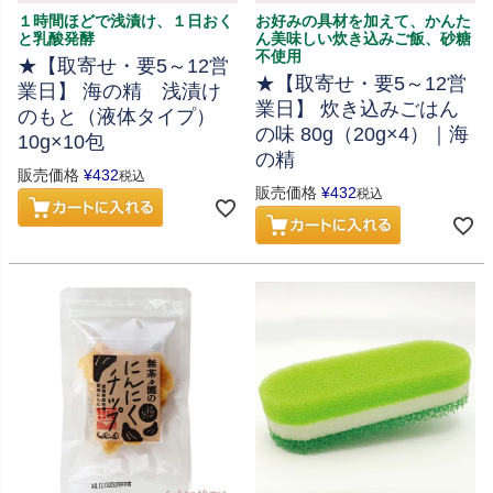
１時間ほどで浅漬け、１日おく
お好みの具材を加えて、かんた
と乳酸発酵
ん美味しい炊き込みご飯、砂糖
不使用
★【取寄せ・要5～12営
★【取寄せ・要5～12営
業日】 海の精 浅漬け
業日】 炊き込みごはん
のもと（液体タイプ）
の味 80g（20g×4）｜海
10g×10包
の精
販売価格
¥
432
税込
販売価格
¥
432
税込