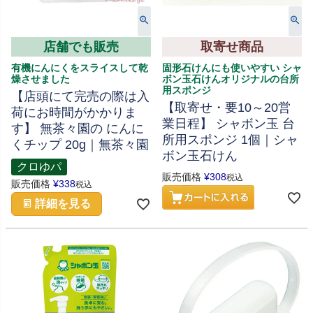
店舗でも販売
取寄せ商品
有機にんにくをスライスして乾
固形石けんにも使いやすい シャ
燥させました
ボン玉石けんオリジナルの台所
用スポンジ
【店頭にて完売の際は入
【取寄せ・要10～20営
荷にお時間がかかりま
業日程】 シャボン玉 台
す】 無茶々園の にんに
所用スポンジ 1個｜シャ
くチップ 20g｜無茶々園
ボン玉石けん
クロゆパ
販売価格
¥
308
税込
販売価格
¥
338
税込
詳細を見る