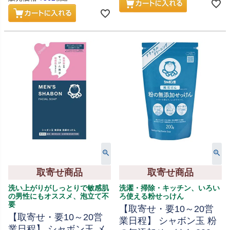
取寄せ商品
取寄せ商品
洗い上がりがしっとりで敏感肌
洗濯・掃除・キッチン、いろい
の男性にもオススメ、泡立て不
ろ使える粉せっけん
要
【取寄せ・要10～20営
【取寄せ・要10～20営
業日程】 シャボン玉 粉
業日程】 シャボン玉 メ