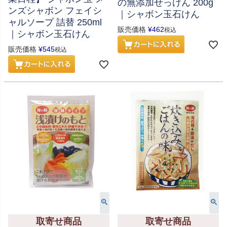
の無添加せっけん 200g
ンズシャボン フェイシ
｜シャボン玉石けん
ャルソープ 詰替 250ml
販売価格
¥
462
税込
｜シャボン玉石けん
販売価格
¥
545
税込
取寄せ商品
取寄せ商品