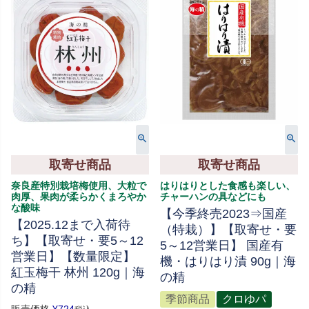
取寄せ商品
取寄せ商品
奈良産特別栽培梅使用、大粒で
はりはりとした食感も楽しい、
肉厚、果肉が柔らかくまろやか
チャーハンの具などにも
な酸味
【今季終売2023⇒国産
【2025.12まで入荷待
（特栽）】【取寄せ・要
ち】【取寄せ・要5～12
5～12営業日】 国産有
営業日】【数量限定】
機・はりはり漬 90g｜海
紅玉梅干 林州 120g｜海
の精
の精
季節商品
クロゆパ