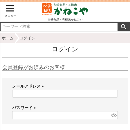
メニュー
自然食品・有機米かねこや
ホーム
ログイン
ログイン
会員登録がお済みのお客様
メールアドレス
(
必
パスワード
須
)
(
必
須