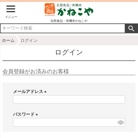
メニュー
自然食品・有機米かねこや
ホーム
ログイン
ログイン
会員登録がお済みのお客様
メールアドレス
(
必
パスワード
須
)
(
必
須