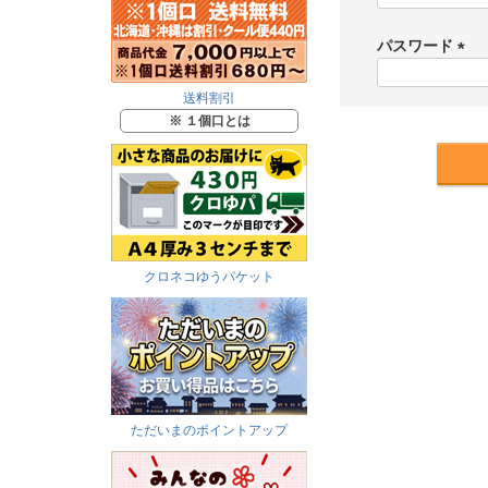
パスワード
(
必
送料割引
須
※ １個口とは
)
クロネコゆうパケット
ただいまのポイントアップ