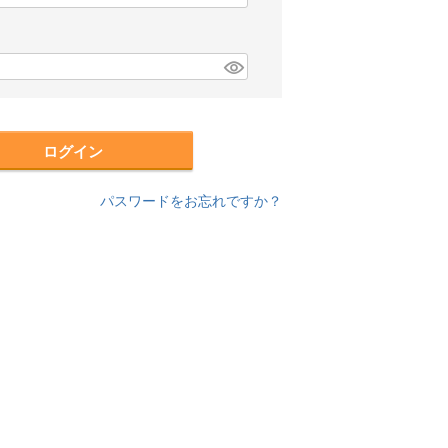
必
須
)
ログイン
パスワードをお忘れですか？