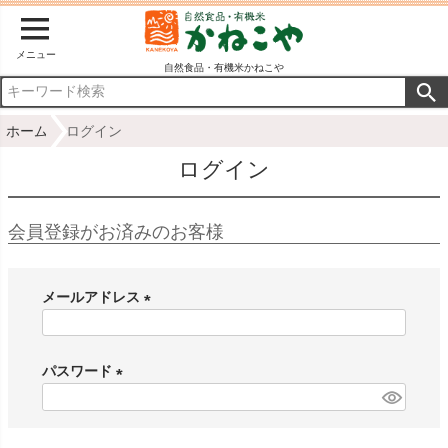
メニュー
自然食品・有機米かねこや
ホーム
ログイン
ログイン
会員登録がお済みのお客様
メールアドレス
(
必
パスワード
須
)
(
必
須