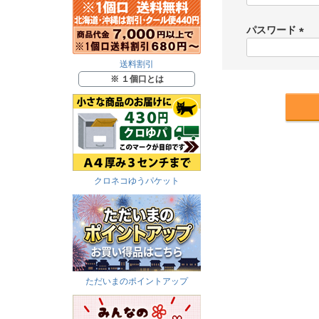
パスワード
(
必
送料割引
須
※ １個口とは
)
クロネコゆうパケット
ただいまのポイントアップ