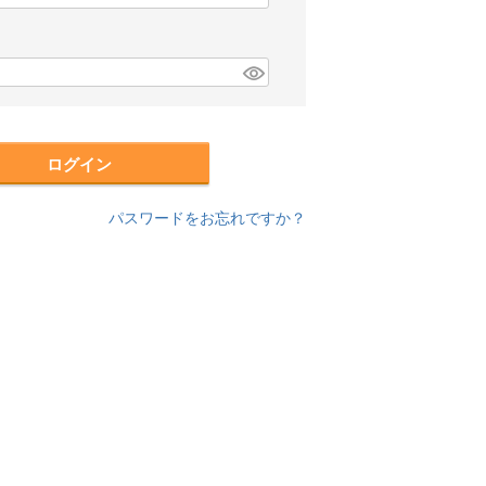
必
須
)
ログイン
パスワードをお忘れですか？