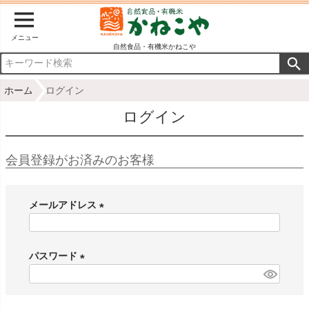
メニュー
自然食品・有機米かねこや
ホーム
ログイン
ログイン
会員登録がお済みのお客様
メールアドレス
(
必
パスワード
須
)
(
必
須