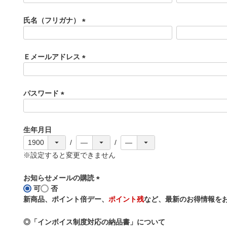
必
須
氏名（フリガナ）
)
(
必
須
Ｅメールアドレス
)
(
必
須
パスワード
)
(
必
須
生年月日
)
※設定すると変更できません
お知らせメールの購読
可
否
(
新商品、ポイント倍デー、
ポイント残
など、最新のお得情報を
必
須
◎「インボイス制度対応の納品書」について
)