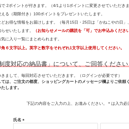
で 2ポイントが付きます。（4/1より1ポイントに変更させていただき
使える（期限付き）100ポイントをプレゼントいたします。
などお得な情報をお届けします。（毎月15日・25日は「かねこやの日
知らせいたします。
（お知らせメールの購読を「可」でお申込みくださ
お気に入り一覧にまとめられます。
角６文字以上。英字と数字をそれぞれ1文字以上使用してください。
制度対応の納品書」について、ご回答ください
つきまして、毎回対応させていただきます。（ログインが必要です）
しては、ご注文の都度、ショッピングカートのメッセージ欄よりご依頼
いたします。
下記の内容をご入力の上、お進みください。＊は入力必
氏名
(