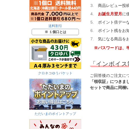
商品レビュー投稿
お誕生月翌月
に
ポイント倍デー
送料割引
ポイント残をお
※ １個口とは
気になる商品を
※パスワードは、半
「インボイス
クロネコゆうパケット
ご回答後のご注文に
「領収証」につきま
セットで商品に同梱
ただいまのポイントアップ