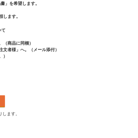
品書」を希望します。
頼します。
いて
。（商品に同梱）
ご注文者様」へ。（メール添付）
。）
りします。