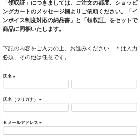
「領収証」につきましては、ご注文の都度、ショッピ
ングカートのメッセージ欄よりご依頼ください。「イ
ンボイス制度対応の納品書」と「領収証」をセットで
商品に同梱いたします。
下記の内容をご入力の上、お進みください。＊は入力
必須、その他は任意です。
氏名
(
必
氏名（フリガナ）
須
)
(
必
Ｅメールアドレス
須
)
(
必