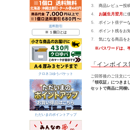
商品レビュー投稿
お誕生月翌月
に
ポイント倍デー
送料割引
ポイント残をお
※ １個口とは
気になる商品を
※パスワードは、半
「インボイス
クロネコゆうパケット
ご回答後のご注文に
「領収証」につきま
セットで商品に同梱
ただいまのポイントアップ