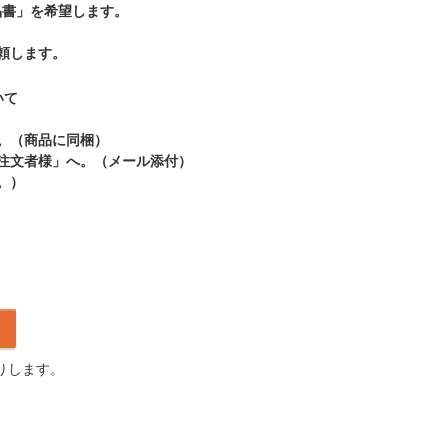
品書」を希望します。
頼します。
いて
。（商品に同梱）
ご注文者様」へ。（メール添付）
。）
りします。