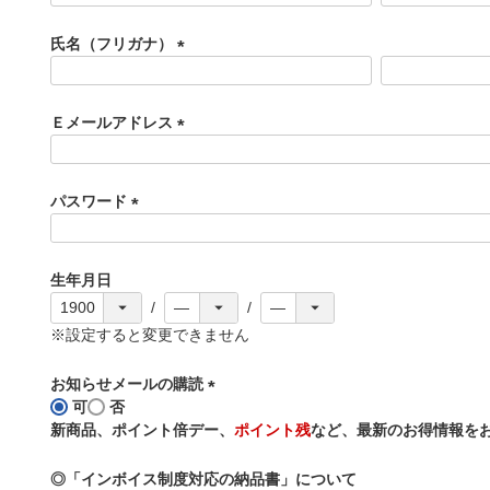
必
須
氏名（フリガナ）
)
(
必
須
Ｅメールアドレス
)
(
必
須
パスワード
)
(
必
須
生年月日
)
※設定すると変更できません
お知らせメールの購読
可
否
(
新商品、ポイント倍デー、
ポイント残
など、最新のお得情報を
必
須
◎「インボイス制度対応の納品書」について
)