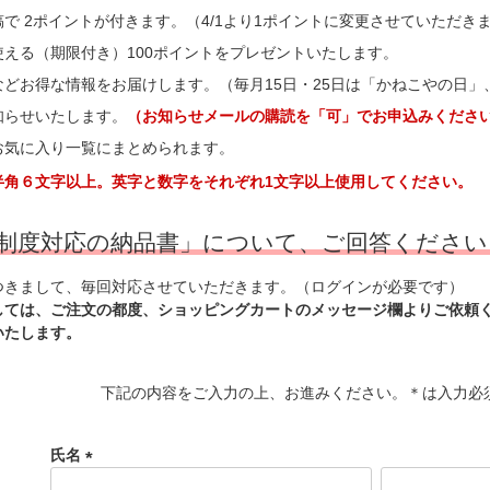
で 2ポイントが付きます。（4/1より1ポイントに変更させていただき
使える（期限付き）100ポイントをプレゼントいたします。
などお得な情報をお届けします。（毎月15日・25日は「かねこやの日
知らせいたします。
（お知らせメールの購読を「可」でお申込みくださ
お気に入り一覧にまとめられます。
角６文字以上。英字と数字をそれぞれ1文字以上使用してください。
制度対応の納品書」について、ご回答ください
つきまして、毎回対応させていただきます。（ログインが必要です）
しては、ご注文の都度、ショッピングカートのメッセージ欄よりご依頼
いたします。
下記の内容をご入力の上、お進みください。＊は入力必
氏名
(