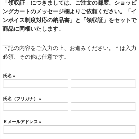
「領収証」につきましては、ご注文の都度、ショッピ
ングカートのメッセージ欄よりご依頼ください。「イ
ンボイス制度対応の納品書」と「領収証」をセットで
商品に同梱いたします。
下記の内容をご入力の上、お進みください。＊は入力
必須、その他は任意です。
氏名
(
必
氏名（フリガナ）
須
)
(
必
Ｅメールアドレス
須
)
(
必