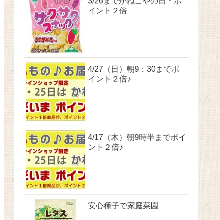
3/26までかねこやの日・ポ
イント２倍
4/27（日）朝9：30までポ
イント２倍♪
4/17（木）朝9時半までポイ
ント２倍♪
安心種子で家庭菜園