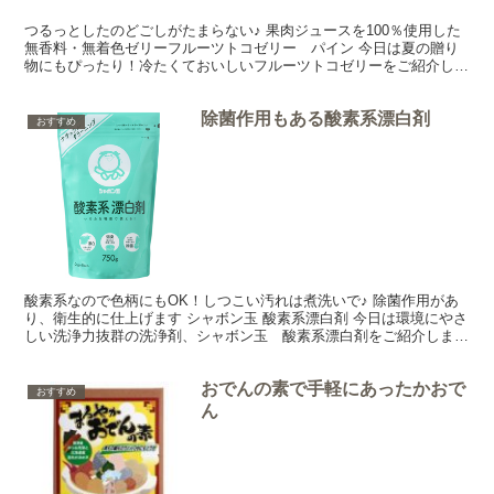
つるっとしたのどごしがたまらない♪ 果肉ジュースを100％使用した
無香料・無着色ゼリーフルーツトコゼリー パイン 今日は夏の贈り
物にもぴったり！冷たくておいしいフルーツトコゼリーをご紹介しま
ーす♪ フルーツトコゼリーパインにはごろごろっとパ...
除菌作用もある酸素系漂白剤
おすすめ
酸素系なので色柄にもOK！しつこい汚れは煮洗いで♪ 除菌作用があ
り、衛生的に仕上げます シャボン玉 酸素系漂白剤 今日は環境にやさ
しい洗浄力抜群の洗浄剤、シャボン玉 酸素系漂白剤をご紹介しまー
す♪ 洗浄成分は過炭酸ナトリウム100％の酸素系...
おでんの素で手軽にあったかおで
おすすめ
ん