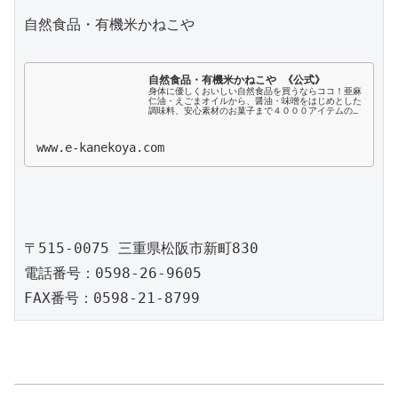
自然食品・有機米かねこや

自然食品・有機米かねこや 《公式》
身体に優しくおいしい自然食品を買うならココ！亜麻
仁油・えごまオイルから、醤油・味噌をはじめとした
調味料、安心素材のお菓子まで４０００アイテムの品
揃え！創業４０余年の実績。松阪市に実店舗を構える
「自然食品の専門店」が食事を通じて家族みんなが
健...
www.e-kanekoya.com
〒515-0075 三重県松阪市新町830

電話番号：0598-26-9605
