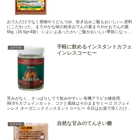
おでんだけでなく煮物やうどんつゆ、炊き込みご飯もおいしい♪ 原料
にこだわった、まろやかな味の粉末おでんの素まろやかおでんの素
66g（16.5g×4袋） いよいよあったかいご飯がおいしい季節になって
まいりました♪今日は濃縮タイプで手軽に使え...
手軽に飲めるインスタントカフェ
おすすめ
インレスコーヒー
苦みがなく、さっぱりしてて飲みやすい♪ 有機アラビカ種使用、
99.8％カフェインカット、コクと風味はそのままサミーゴ カフェイ
ンレス オーガニックインスタントコーヒー 今日はお湯で溶くだけで
手軽に飲めるサミーゴ カフェインレス オーガニック...
自然な甘みのてんさい糖
おすすめ