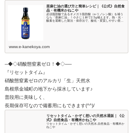
亜麻仁油の選び方と簡単レシピ｜《公式》自然食
品・有機米かねこや
必須脂肪酸であるオメガ３脂肪酸（α-リノレン酸）を補う
なら「亜麻仁油」！小さじ１杯で2.5g補えます。熱・光・
酸素を遮断した製法・保存法で、酸化・変質しやすい亜麻
仁油の品質が守られます。
www.e-kanekoya.com
─◆◇硝酸態窒素ゼロ！◆◇──
『リセットタイム』
硝酸態窒素ゼロのアルカリ「生」天然水
島根県金城町の地下から採水しています♪
普段用に美味しく、
長期保存可なので備蓄用にもできます(^^)/
リセットタイム・かぞく想いの天然水通販｜《公
式》自然食品・有機米かねこや
リセットタイム・かぞく想いの天然水,自然食品・有機米か
ねこや