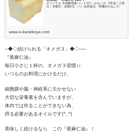
オリジナル 天然酵母食パン 1.5斤｜かねこや 【常温／入荷
日：水曜日・金曜日】 パン 自然食品・有機米かねこや
www.e-kanekoya.com
─◆◇続けられる「オメガ３」◆◇──
『亜麻仁油』
毎日小さじ１杯の、オメガ３習慣♪♪
いつものお料理にかけるだけ。
細胞膜や脳・神経系に欠かせない
大切な栄養素を含んでいますが、
体内では作ることができない為、
摂る必要があるオイルです(
^_^
)
美味しく続けるなら この『亜麻仁油』！