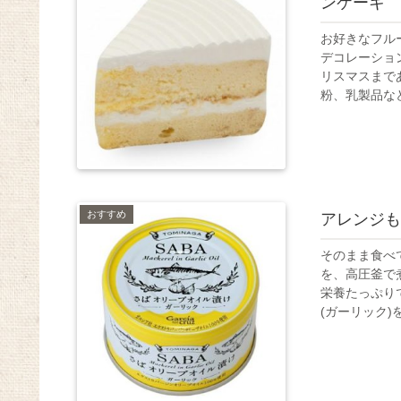
ンケーキ
お好きなフル
デコレーショ
リスマスまで
粉、乳製品など
おすすめ
アレンジも
そのまま食べ
を、高圧釜で
栄養たっぷり
(ガーリック)を