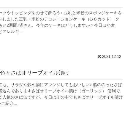
ーツやトッピングをのせて飾ろう♪ 豆乳と米粉のスポンジケーキを
ンしました豆乳・米粉のデコレーションケーキ（1/８カット） ク
あと2週間♪皆さん、今年のケーキはどうしますか？今日は小麦
アレルギ...
2021.12.12
色々さばオリーブオイル漬け
ても、サラダや炒め物にアレンジしてもおいしい♪ 脂ののったさば
煮込んでありますさばオリーブオイル漬け（ガーリック） 便利で
で人気のさば缶ですが、今日はその中でもさばオリーブオイル漬け
ご紹介...