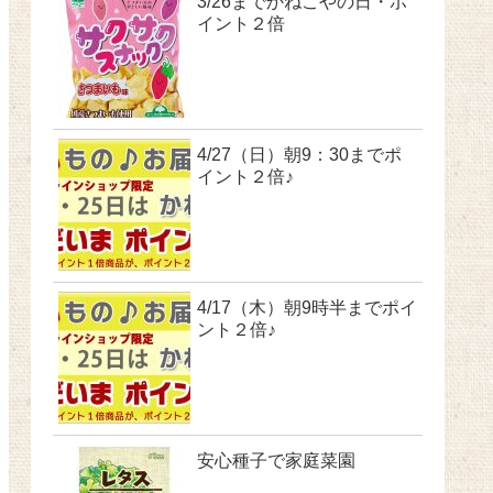
3/26までかねこやの日・ポ
イント２倍
4/27（日）朝9：30までポ
イント２倍♪
4/17（木）朝9時半までポイ
ント２倍♪
安心種子で家庭菜園