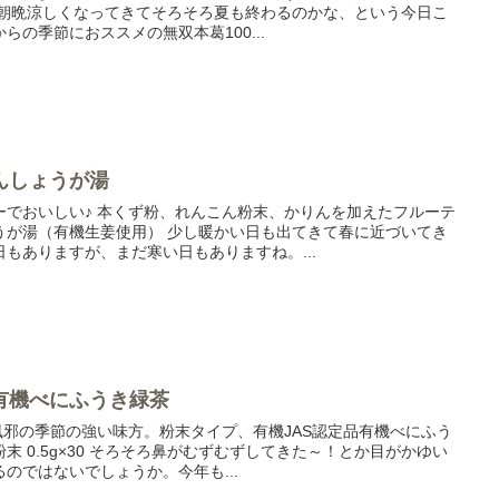
、朝晩涼しくなってきてそろそろ夏も終わるのかな、という今日こ
の季節におススメの無双本葛100...
んしょうが湯
ーでおいしい♪ 本くず粉、れんこん粉末、かりんを加えたフルーテ
うが湯（有機生姜使用） 少し暖かい日も出てきて春に近づいてき
もありますが、まだ寒い日もありますね。...
有機べにふうき緑茶
風邪の季節の強い味方。粉末タイプ、有機JAS認定品有機べにふう
 0.5g×30 そろそろ鼻がむずむずしてきた～！とか目がかゆい
のではないでしょうか。今年も...