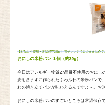
【27品目不使用・常温保存対応】 電子レンジで袋のまま温めて
おにしの米粉パン １個（約39g）
今日はアレルギー物質27品目不使用のおにし
麦を含まずに作られたふわふわの米粉パンで
わの焼き立てパンが味わえるんですよ～。お
おにしの米粉パンのすごいところは常温保存