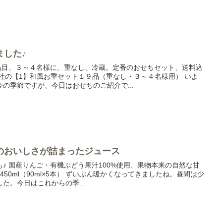
ました♪
９品目、３～４名様に、重なし、冷蔵。定番のおせちセット、送料込
社の【1】和風お重セット１９品（重なし・３～４名様用） いよ
の季節ですが、今日はおせちのご紹介で...
のおいしさが詰まったジュース
♪ 国産りんご・有機ぶどう果汁100%使用、果物本来の自然な甘
450ml（90ml×5本） ずいぶん暖かくなってきましたね。昼間は少
た。今日はこれからの季...