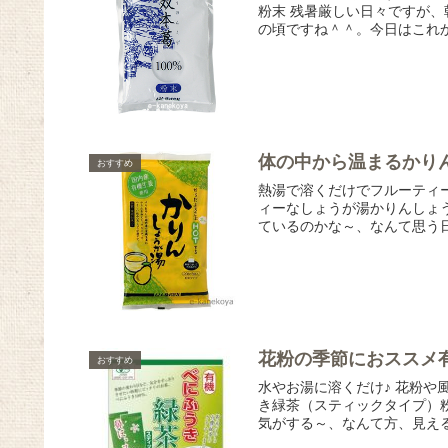
粉末 残暑厳しい日々ですが
の頃ですね＾＾。今日はこれから
体の中から温まるかり
おすすめ
熱湯で溶くだけでフルーティ
ィーなしょうが湯かりんしょ
ているのかな～、なんて思う日
花粉の季節におススメ
おすすめ
水やお湯に溶くだけ♪ 花粉や
き緑茶（スティックタイプ）粉末
気がする～、なんて方、見える