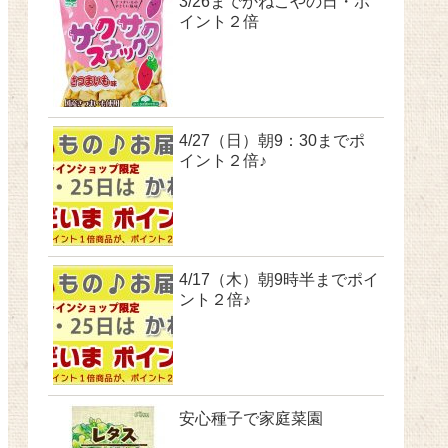
3/26までかねこやの日・ポ
イント２倍
4/27（日）朝9：30までポ
イント２倍♪
4/17（木）朝9時半までポイ
ント２倍♪
安心種子で家庭菜園