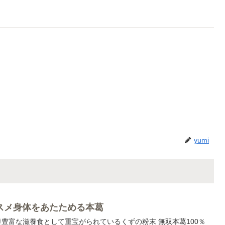
yumi
スメ身体をあたためる本葛
養豊富な滋養食として重宝がられているくずの粉末 無双本葛100％