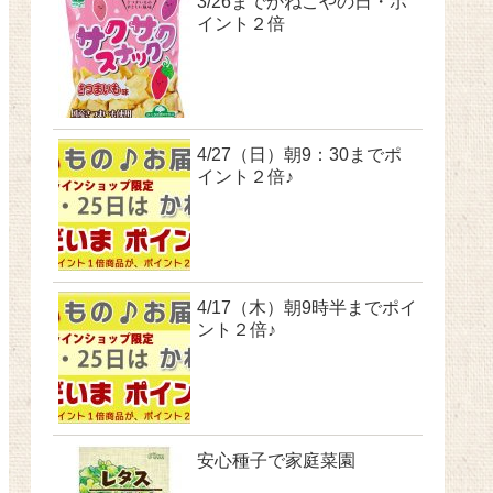
3/26までかねこやの日・ポ
イント２倍
4/27（日）朝9：30までポ
イント２倍♪
4/17（木）朝9時半までポイ
ント２倍♪
安心種子で家庭菜園