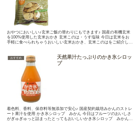
おやつにおいしい♪玄米ご飯の替わりにもできます♪ 国産の有機玄米
を100%使用した玄米おかき 玄米このは・うす塩味 今日は玄米をお
手軽に食べられちゃうおいしい玄米おかき、玄米このはをご紹介しま
ーす♪うす塩味で香ばしくてとってもおいしいんです...
天然果汁たっぷりのかき氷シロッ
おすすめ
プ
着色料、香料、保存料等無添加で安心♪ 国産契約栽培みかんのストレ
ート果汁を使用 かき氷シロップ みかん 今日はフルーツのおいしさ
がぎゅぎゅっと詰まったとってもおいしいかき氷シロップ みかんを
ご紹介しま～す♪ 暑い夏、お家でかき氷を楽しむ方も...