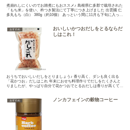
煮崩れしにくいのでお雑煮にもおススメ♪ 島根県仁多郡で栽培された
「もち米」を使い、杵つき製法にて丁寧につき上げました 出雲國 仁
多丸もち（白） 380g（約10個） あっという間に11月も下旬に入って
きました。忙しい時期がやってきますね～。...
おいしいかつおだしをとるならだ
おすすめ
しはこれ！
おうちでおいしいだしをとりましょう♪ 香り高く、ダシも良く出る
「花かつお」だしはこれ 年末におせち料理作りでだしをたくさんと
りましたが、やっぱり自分で花かつおでとるおだしは香りが高くてと
ってもおいしい～！調味料をやたらたくさん使わなくてもコ...
ノンカフェインの穀物コーヒー
おすすめ