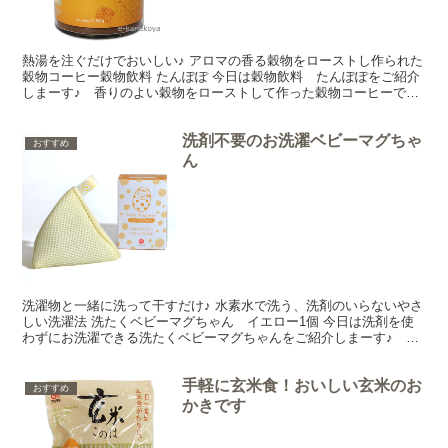
熱湯を注ぐだけでおいしい♪ アロマの香る穀物をローストし作られた
穀物コーヒー穀物飲料 たんぽぽ 今日は穀物飲料 たんぽぽをご紹介
しまーす♪ 香りのよい穀物をローストして作った穀物コーヒーで香
ばしくて香りがよくてとってもおいしいんです。コーヒ...
洗剤不要のお洗濯ベビーマグちゃ
おすすめ
ん
洗濯物と一緒に洗って干すだけ♪ 水素水で洗う、洗剤のいらないやさ
しい洗濯法 洗たくベビーマグちゃん イエロー1個 今日は洗剤を使
わずにお洗濯できる洗たくベビーマグちゃんをご紹介しまーす♪ 洗
たくベビーマグちゃんは純度99.95％のマグネシウ...
手軽に玄米食！おいしい玄米のお
おすすめ
かきです