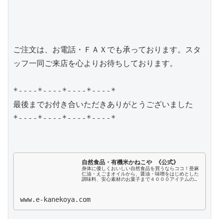
ご注文は、お電話・ＦＡＸでも承っております。スタ
ッフ一同ご来店を心よりお待ちしております。

*----*----*----*----*

最後までお付き合いただきありがとうございました

*----*----*----*----*

自然食品・有機米かねこや 《公式》
身体に優しくおいしい自然食品を買うならココ！亜麻
仁油・えごまオイルから、醤油・味噌をはじめとした
調味料、安心素材のお菓子まで４０００アイテムの品
揃え！創業４０余年の実績。松阪市に実店舗を構える
「自然食品の専門店」が食事を通じて家族みんなが
健...
www.e-kanekoya.com