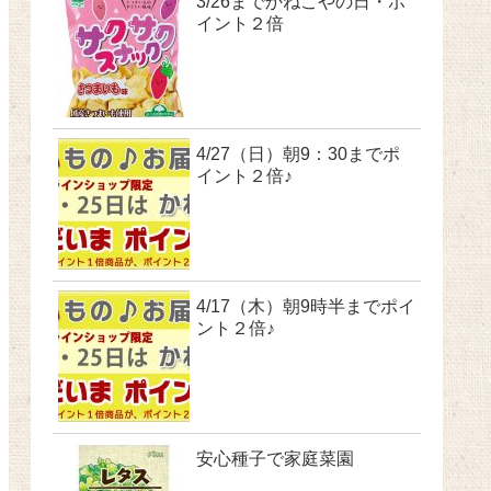
3/26までかねこやの日・ポ
イント２倍
4/27（日）朝9：30までポ
イント２倍♪
4/17（木）朝9時半までポイ
ント２倍♪
安心種子で家庭菜園