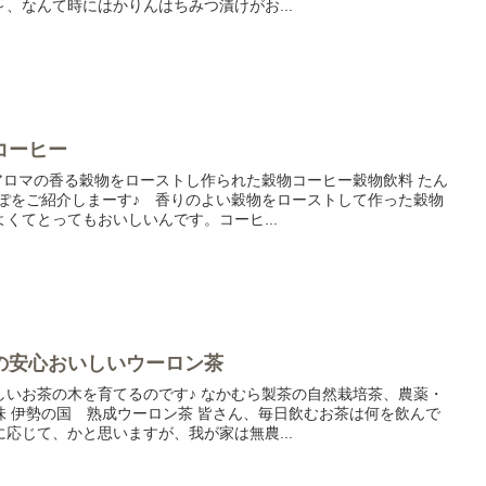
、なんて時にはかりんはちみつ漬けがお...
コーヒー
アロマの香る穀物をローストし作られた穀物コーヒー穀物飲料 たん
ぽぽをご紹介しまーす♪ 香りのよい穀物をローストして作った穀物
くてとってもおいしいんです。コーヒ...
の安心おいしいウーロン茶
しいお茶の木を育てるのです♪ なかむら製茶の自然栽培茶、農薬・
味 伊勢の国 熟成ウーロン茶 皆さん、毎日飲むお茶は何を飲んで
応じて、かと思いますが、我が家は無農...