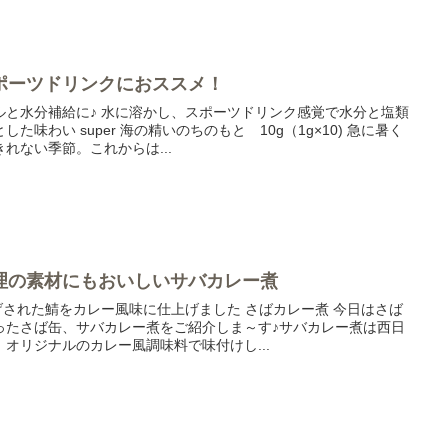
ポーツドリンクにおススメ！
ルと水分補給に♪ 水に溶かし、スポーツドリンク感覚で水分と塩類
味わい super 海の精いのちのもと 10g（1g×10) 急に暑く
れない季節。これからは...
理の素材にもおいしいサバカレー煮
げされた鯖をカレー風味に仕上げました さばカレー煮 今日はさば
ったさば缶、サバカレー煮をご紹介しま～す♪サバカレー煮は西日
オリジナルのカレー風調味料で味付けし...