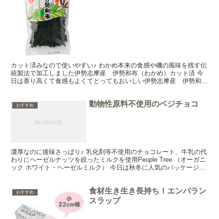
カット済みなので使いやすい♪ わかめ本来の食感や磯の風味を残す伝
統製法で加工しました伊勢志摩産 伊勢和布（わかめ）カット済 今
日は香り高くて食感もよくてとってもおいしい伊勢志摩産 伊勢和布
（わかめ）をご紹介しまーす♪ この伊勢和布は伝統的な...
動物性原料不使用のベジチョコ
おすすめ
濃厚なのに後味さっぱり♪ 乳化剤等不使用のチョコレート、牛乳の代
わりにヘーゼルナッツを絞ったミルクを使用People Tree （オーガニ
ック ホワイト・ヘーゼルミルク） 今日は秋冬に人気のパッケージが
かわいいPeople Tree （オー...
食材生き生き長持ち！エンバラン
おすすめ
スラップ