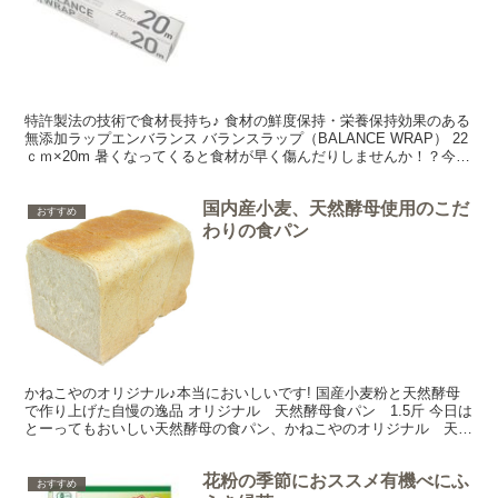
特許製法の技術で食材長持ち♪ 食材の鮮度保持・栄養保持効果のある
無添加ラップエンバランス バランスラップ（BALANCE WRAP） 22
ｃｍ×20m 暑くなってくると食材が早く傷んだりしませんか！？今日
はこれからの季節だけでなく、一年中お...
国内産小麦、天然酵母使用のこだ
おすすめ
わりの食パン
かねこやのオリジナル♪本当においしいです! 国産小麦粉と天然酵母
で作り上げた自慢の逸品 オリジナル 天然酵母食パン 1.5斤 今日は
とーってもおいしい天然酵母の食パン、かねこやのオリジナル 天然
酵母食パンをご紹介しまーす♪ 国内産の小麦と天...
花粉の季節におススメ有機べにふ
おすすめ