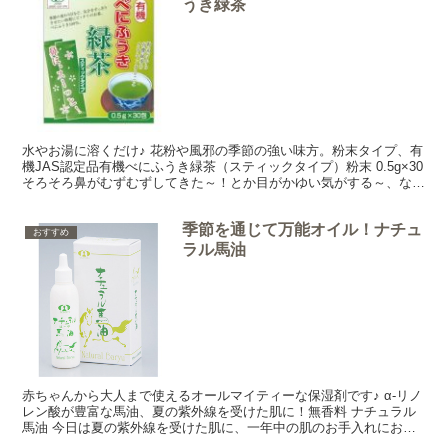
うき緑茶
水やお湯に溶くだけ♪ 花粉や風邪の季節の強い味方。粉末タイプ、有
機JAS認定品有機べにふうき緑茶（スティックタイプ）粉末 0.5g×30
そろそろ鼻がむずむずしてきた～！とか目がかゆい気がする～、なん
て方、見えるのではないでしょうか。今年も...
季節を通じて万能オイル！ナチュ
おすすめ
ラル馬油
赤ちゃんから大人まで使えるオールマイティーな保湿剤です♪ α-リノ
レン酸が豊富な馬油、夏の紫外線を受けた肌に！無香料 ナチュラル
馬油 今日は夏の紫外線を受けた肌に、一年中の肌のお手入れにおす
すめのナチュラル馬油をご紹介しまーす♪ ナチュラル...