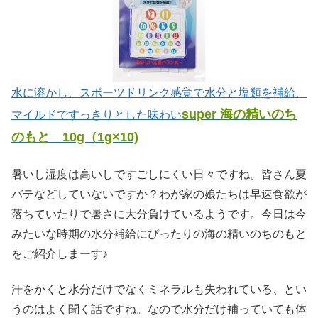
水に溶かし、スポーツドリンク感覚で水分と塩類を補給、
super 海の精いのち
マイルドですっきりとした味わい
のもと 10g（1g×10)
暑いし湿度は高いしですごしにくい日々ですね。皆さん夏
バテなどしていないですか？わが家の娘たちは早速食欲が
落ちていたりで暑さに大分負けているようです。今日は今
みたいな時期の水分補給にぴったりの海の精いのちのもと
をご紹介しまーす♪
汗をかくと水分だけでなくミネラルも失われている、とい
うのはよく聞く話ですね。なので水分だけ補っていても体