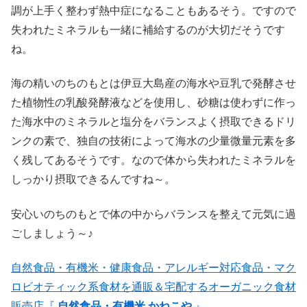
調が上手く整わず熱中症になることもあるそう。ですので
失われたミネラルも一緒に補給するのが大切だそうです
ね。
海の精いのちのもとは伊豆大島産の海水や豆乳で発酵させ
た植物性の乳酸発酵液などを使用し、砂糖は使わずに作っ
た海水中のミネラルと塩分をバランスよく摂取できるドリ
ンクの素で、独自の技術によって海水の少量微量元素を多
く残してあるそうです。なので体から失われたミネラルを
しっかり摂取できるんですね～。
安心いのちのもとで体の中からバランスを整えて元気に過
ごしましょう～♪
自然食品・有機米・健康食品・アレルギー対応食品・マク
ロビオティック系食材を通販＆宅配するオーガニック食材
販売店『
自然食品・有機米 かねこや
』