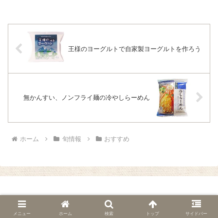
王様のヨーグルトで自家製ヨーグルトを作ろう
無かんすい、ノンフライ麺の冷やしらーめん
ホーム
旬情報
おすすめ
© 2010 自然食品・有機米かねこや Pick Up!.
メニュー
ホーム
検索
トップ
サイドバー