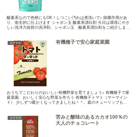
酸素系なので色柄にもOK！しつこい汚れは煮洗いで♪ 除菌作用があ
り、衛生的に仕上げます シャボン玉 酸素系漂白剤 今日は環境にやさ
しい洗浄力抜群の洗浄剤、シャボン玉 酸素系漂白剤をご紹介しまー
す♪ 洗浄成分は過炭酸ナトリウム100％の酸素系...
有機種子で安心家庭菜園
おすすめ
おうちでこだわりのおいしい有機野菜を育てましょう♪ 有機種子で家
庭菜園、おいしく安心な野菜を作ろう 有機種子トマト（マーマイン
ド） 少しずつ暖かくなってきましたね＾＾。庭のチューリップもだ
いぶ芽が伸びてきたし木蓮のつぼみは皮が少し脱げかけて...
苦みと酸味のあるカカオ100％の
おすすめ
大人のチョコレート