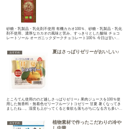
砂糖・乳製品・乳化剤不使用 有機カカオ100％、砂糖・乳製品・乳化
剤不使用、濃厚なカカオの風味と苦み、すっきりとした酸味 チョコ
レートソール オーガニックダークチョコレート100％ 今日は甘いも
のはあまり好きでない方や食物繊維やポリフェノー...
夏はさっぱりゼリーがおいしい♪
おすすめ
ところてん使用ののど越しさっぱりゼリー♪ 果肉ジュースを100％使
用した無香料・無着色ゼリーフルーツトコゼリー 甘夏 暑くなってき
ましたね…。湿度も上がってくると食欲も落ちがちになる方も多いの
では？こんな季節はやっぱりのどごしさっぱりゼリー...
植物素材で作ったこだわりの冷や
おすすめ
し中華