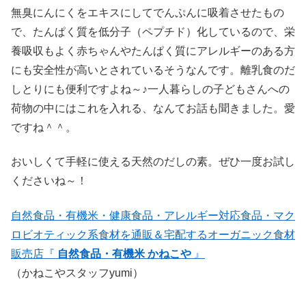
無臭にんにくをエキスにしてでんぷんに吸着させたもの
で、たんぱく質を低分子（ペプチド）化しているので、栄
養吸収もよく赤ちゃんやたんぱく質にアレルギーのある方
にも安全性が高いとされているそうなんです。離乳食のだ
しとりにも便利ですよね～♪一人暮らしの子どもさんへの
荷物の中にはこれを入れる、なんてお話も聞きました。愛
ですね＾＾。
おいしくて手軽に使える天然のだしの素。ぜひ一度お試し
くださいね～！
自然食品・有機米・健康食品・アレルギー対応食品・マク
ロビオティック系食材を通販＆宅配するオーガニック食材
販売店『
自然食品・有機米 かねこや
』
（かねこやスタッフyumi）