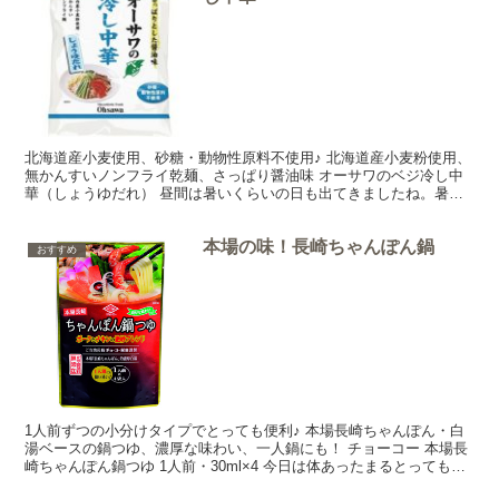
北海道産小麦使用、砂糖・動物性原料不使用♪ 北海道産小麦粉使用、
無かんすいノンフライ乾麺、さっぱり醤油味 オーサワのベジ冷し中
華（しょうゆだれ） 昼間は暑いくらいの日も出てきましたね。暑く
なってくると恋しくなるのが冷たい麺料理♪のどごしつる...
本場の味！長崎ちゃんぽん鍋
おすすめ
1人前ずつの小分けタイプでとっても便利♪ 本場長崎ちゃんぽん・白
湯ベースの鍋つゆ、濃厚な味わい、一人鍋にも！ チョーコー 本場長
崎ちゃんぽん鍋つゆ 1人前・30ml×4 今日は体あったまるとってもお
いしいチョコ―コー本場長崎ちゃんぽん鍋つゆ...