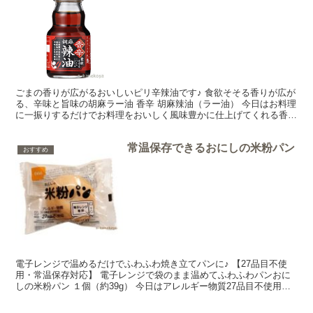
ごまの香りが広がるおいしいピリ辛辣油です♪ 食欲そそる香りが広が
る、辛味と旨味の胡麻ラー油 香辛 胡麻辣油（ラー油） 今日はお料理
に一振りするだけでお料理をおいしく風味豊かに仕上げてくれる香辛
胡麻辣油（ラー油）をご紹介しまーす♪ 伝統的な...
常温保存できるおにしの米粉パン
おすすめ
電子レンジで温めるだけでふわふわ焼き立てパンに♪ 【27品目不使
用・常温保存対応】 電子レンジで袋のまま温めてふわふわパンおに
しの米粉パン １個（約39g） 今日はアレルギー物質27品目不使用の
おにしの米粉パンをご紹介しま～す♪おにしの米粉...