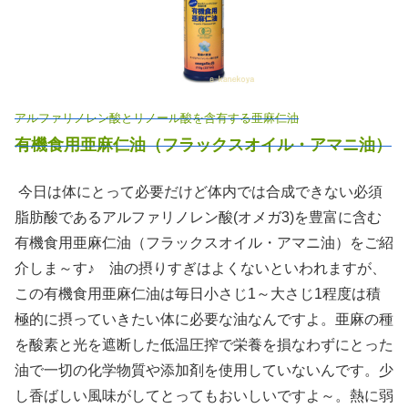
アルファリノレン酸とリノール酸を含有する亜麻仁油
有機食用亜麻仁油（フラックスオイル・アマニ油）
今日は体にとって必要だけど体内では合成できない必須
脂肪酸であるアルファリノレン酸(オメガ3)を豊富に含む
有機食用亜麻仁油（フラックスオイル・アマニ油）をご紹
介しま～す♪ 油の摂りすぎはよくないといわれますが、
この有機食用亜麻仁油は毎日小さじ1～大さじ1程度は積
極的に摂っていきたい体に必要な油なんですよ。亜麻の種
を酸素と光を遮断した低温圧搾で栄養を損なわずにとった
油で一切の化学物質や添加剤を使用していないんです。少
し香ばしい風味がしてとってもおいしいですよ～。熱に弱