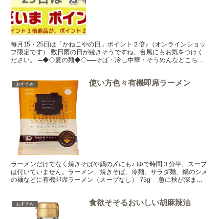
毎月15・25日は「かねこやの日」ポイント２倍♪（オンラインショッ
プ限定です） 数日雨の日が続きそうですね。台風にもお気をつけく
ださい。 ─◆◇夏の麺◆◇──そば・冷し中華・そうめんなどこちら
から♪ ─◆◇アロマで夏を快適に◆◇──虫よけ、...
使い方色々有機即席ラーメン
おすすめ
ラーメンだけでなく焼きそばや鍋の〆にも♪ ゆで時間３分半、スープ
は付いていません。ラーメン、焼きそば、冷麺、サラダ麺、鍋のシメ
の麺などに有機即席ラーメン（スープなし） 75g 急に秋が深まっ
てきましたね。ちょっと冷えるなぁ、なんて日にはあ...
食欲そそるおいしい胡麻辣油
おすすめ