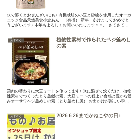
水で溶くとおぜんざいにも♪ 有機栽培の小豆と砂糖を使用したオーガ
ニック食品天然美食小倉あん （有機） 新年 あけましておめでと
うございます♪ 本年もよろしくお願いいたします＾＾。 さてさてお
正月、いかがお過ごしですか？今日はお餅をおいしく食...
植物性素材で作られたベジ釜めし
おすすめ
の素
鶏肉の替わりに大豆ミートを使ってます♪ 米に混ぜて炊くだけ、植物
性素材でつくったとり釜飯の素、大豆ミートの程よい食感と豊かな旨
みオーサワベジ釜めしの素（とり釜めし風） お出かけが楽しい季節
になりましたね♪今日はお出かけのご飯にもおススメのオ...
2026.6.26までかねこやの日♪
おすすめ