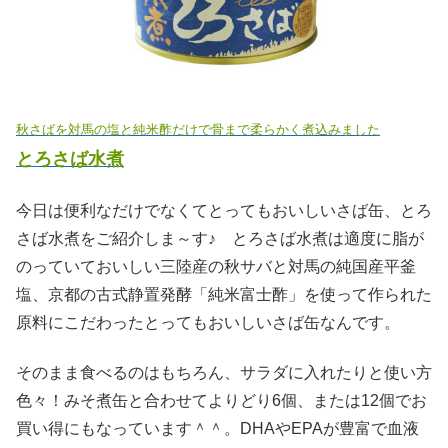
秋さばを対馬の塩と純米酢だけで骨まで柔らかく煮込みました
とろさば水煮
今日は便利なだけでなくてとってもおいしいさば缶、とろ
さば水煮をご紹介しま～す♪ とろさば水煮は適度に脂が
のっていておいしい三陸産の秋サバと対馬の純国産平釜
塩、京都の古式静置発酵「純米富士酢」を使って作られた
原料にこだわったとってもおいしいさば缶なんです。
そのまま食べるのはもちろん、サラダに入れたりと使い方
色々！みそ煮缶と合わせてよりどり6個、または12個でお
買い得にもなっています＾＾。DHAやEPAが豊富で血液