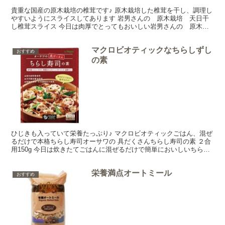
貴重な国産の原木栽培の椎茸です♪ 原木栽培した椎茸を干し、調理し
やすいようにスライスしてあります 岩男さんの 原木栽培 天日干
し椎茸スライス 今日は肉厚でとってもおいしい岩男さんの 原木栽
培 天日干しの椎茸スライスをご紹介しまーす♪ 最近で...
マクロビオティックなちらしずし
おすすめ
の素
ひじきも入っていて栄養たっぷり♪ マクロビオティックごはん、混ぜ
るだけで本格ちらし寿司オーサワの 具だくさんちらし寿司の素 ２合
用150g 今日は炊きたてごはんに混ぜるだけで簡単においしいちらし
寿司ができちゃうオーサワの具だくさんちらし寿司...
栄養満点オートミール
おすすめ