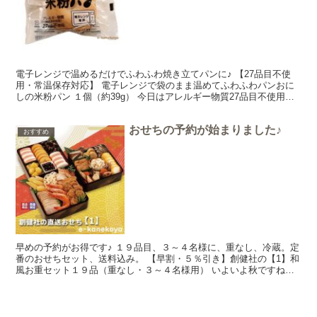
電子レンジで温めるだけでふわふわ焼き立てパンに♪ 【27品目不使
用・常温保存対応】 電子レンジで袋のまま温めてふわふわパンおに
しの米粉パン １個（約39g） 今日はアレルギー物質27品目不使用の
おにしの米粉パンをご紹介しま～す♪おにしの米粉...
おせちの予約が始まりました♪
おすすめ
早めの予約がお得です♪ １９品目、３～４名様に、重なし、冷蔵。定
番のおせちセット、送料込み。 【早割・５％引き】創健社の【1】和
風お重セット１９品（重なし・３～４名様用） いよいよ秋ですね
～、なんていう今の季節ですが、今日はおせちのご紹介で...