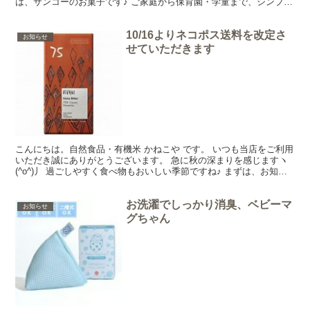
は、サンコーのお菓子です♪ ご家庭から保育園・学童まで、シンプル
素材の安心お菓子、「サンコーのお菓子」を半年間集...
10/16よりネコポス送料を改定さ
お知らせ
せていただきます
こんにちは。自然食品・有機米 かねこや です。 いつも当店をご利用
いただき誠にありがとうございます。 急に秋の深まりを感じますヽ
(^o^)丿 過ごしやすく食べ物もおいしい季節ですね♪ まずは、お知ら
せです。 ～おしらせ その１～ 「ネコポス...
お洗濯でしっかり消臭、ベビーマ
お知らせ
グちゃん