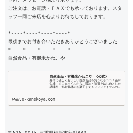
ご注文は、お電話・ＦＡＸでも承っております。スタ
ッフ一同ご来店を心よりお待ちしております。

*----*----*----*----*

最後までお付き合いただきありがとうございました

*----*----*----*----*

自然食品・有機米かねこや

自然食品・有機米かねこや 《公式》
身体に優しくおいしい自然食品を買うならココ！亜麻
仁油・えごまオイルから、醤油・味噌をはじめとした
調味料、安心素材のお菓子まで４０００アイテムの品
揃え！創業４０余年の実績。松阪市に実店舗を構える
「自然食品の専門店」が食事を通じて家族みんなが
健...
www.e-kanekoya.com
〒515-0075 三重県松阪市新町830
