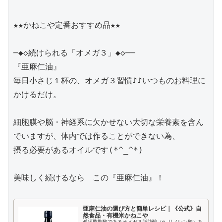
★★かねこや定番おすすめ品★★

─◆◇続けられる「オメガ３」◆◇──

『亜麻仁油』

毎日小さじ１杯の、オメガ３習慣♪♪いつものお料理に
かけるだけ。

細胞膜や脳・神経系に欠かせない大切な栄養素を含ん
でいますが、体内では作ることができない為、

摂る必要があるオイルです(*^_^*)

美味しく続けるなら　この『亜麻仁油』！

亜麻仁油の選び方と簡単レシピ｜《公式》自
然食品・有機米かねこや
必須脂肪酸であるオメガ３脂肪酸（α-リノレン酸）を