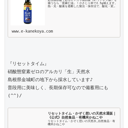
補うなら「亜麻仁油」！小さじ１杯で2.5g補えます。
熱・光・酸素を遮断した製法・保存法で、酸化・変質
しやすい亜麻仁油の品質が守られます。
www.e-kanekoya.com
『リセットタイム』

硝酸態窒素ゼロのアルカリ「生」天然水

島根県金城町の地下から採水しています♪

普段用に美味しく、長期保存可なので備蓄用にも
(^^)/

リセットタイム・かぞく想いの天然水通販｜
《公式》自然食品・有機米かねこや
リセットタイム・かぞく想いの天然水,自然食品・有
機米かねこや