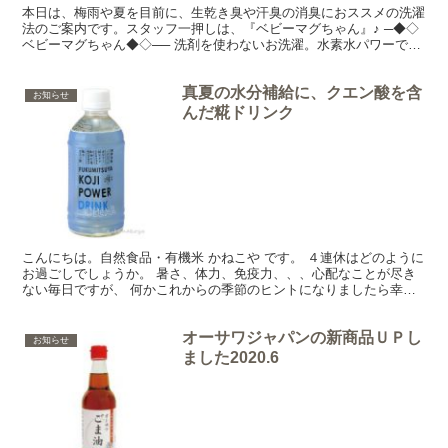
本日は、梅雨や夏を目前に、生乾き臭や汗臭の消臭におススメの洗濯
法のご案内です。スタッフ一押しは、『ベビーマグちゃん』♪ ─◆◇
ベビーマグちゃん◆◇── 洗剤を使わないお洗濯。水素水パワーで汚
れを落とします。 マグちゃんは、高純度99.95％...
真夏の水分補給に、クエン酸を含
お知らせ
んだ糀ドリンク
こんにちは。自然食品・有機米 かねこや です。 ４連休はどのように
お過ごしでしょうか。 暑さ、体力、免疫力、、、心配なことが尽き
ない毎日ですが、 何かこれからの季節のヒントになりましたら幸い
です。 ─◆◇夏の水分補給に◆◇── ミネラルウォ...
オーサワジャパンの新商品ＵＰし
お知らせ
ました2020.6