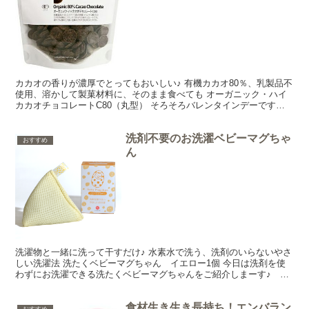
カカオの香りが濃厚でとってもおいしい♪ 有機カカオ80％、乳製品不
使用、溶かして製菓材料に、そのまま食べても オーガニック・ハイ
カカオチョコレートC80（丸型） そろそろバレンタインデーですね
～。大切な方に愛や感謝を伝えたり、友達と楽しく交...
洗剤不要のお洗濯ベビーマグちゃ
おすすめ
ん
洗濯物と一緒に洗って干すだけ♪ 水素水で洗う、洗剤のいらないやさ
しい洗濯法 洗たくベビーマグちゃん イエロー1個 今日は洗剤を使
わずにお洗濯できる洗たくベビーマグちゃんをご紹介しまーす♪ 洗
たくベビーマグちゃんは純度99.95％のマグネシウ...
食材生き生き長持ち！エンバラン
おすすめ