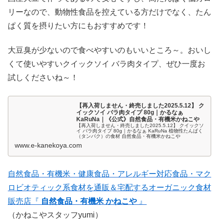
リーなので、動物性食品を控えている方だけでなく、たん
ぱく質を摂りたい方にもおすすめです！
大豆臭が少ないので食べやすいのもいいところ～。おいし
くて使いやすいクイックソイ バラ肉タイプ、ぜひ一度お
試しくださいね～！
【再入荷しません・終売しました2025.5.12】 ク
イックソイ バラ肉タイプ 80g｜かるなぁ
KaRuNa｜《公式》自然食品・有機米かねこや
【再入荷しません・終売しました2025.5.12】 クイックソ
イ バラ肉タイプ 80g｜かるなぁ KaRuNa 植物性たんぱく
（タンパク）の食材 自然食品・有機米かねこや
www.e-kanekoya.com
自然食品・有機米・健康食品・アレルギー対応食品・マク
ロビオティック系食材を通販＆宅配するオーガニック食材
販売店『
自然食品・有機米 かねこや
』
（かねこやスタッフyumi）