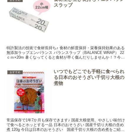
スラップ
特許製法の技術で食材長持ち♪ 食材の鮮度保持・栄養保持効果のある
無添加ラップエンバランス バランスラップ（BALANCE WRAP） 22
ｃｍ×20m 暑くなってくると食材が早く傷んだりしませんか！？今日
はこれからの季節だけでなく、一年中お...
いつでもどこでも手軽に食べられ
おすすめ
る日本のおそうざい千切り大根の
煮物
常温保存で1年7か月も保存できます♪ 国産大根使用、やさしい味付け
で食べるとホッとする一品 日本のおそうざい 国産千切り大根の含め
煮 120g 今日は日本のおそうざい 国産千切り大根の含め煮をご紹介