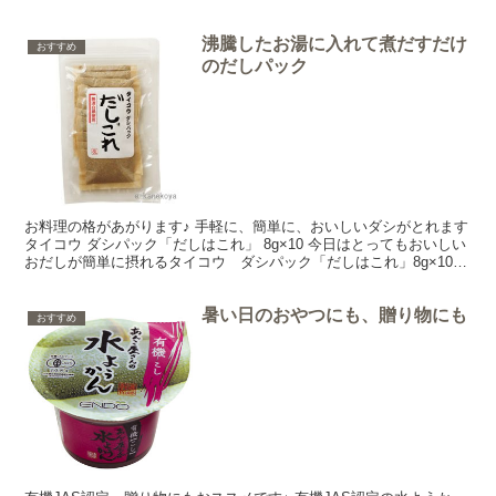
しま～す♪ 国産千切り大根の含め煮は国産の...
沸騰したお湯に入れて煮だすだけ
おすすめ
のだしパック
お料理の格があがります♪ 手軽に、簡単に、おいしいダシがとれます
タイコウ ダシパック「だしはこれ」 8g×10 今日はとってもおいしい
おだしが簡単に摂れるタイコウ ダシパック「だしはこれ」8g×10を
ご紹介しま～す♪ タイコウ ダシパック「...
暑い日のおやつにも、贈り物にも
おすすめ