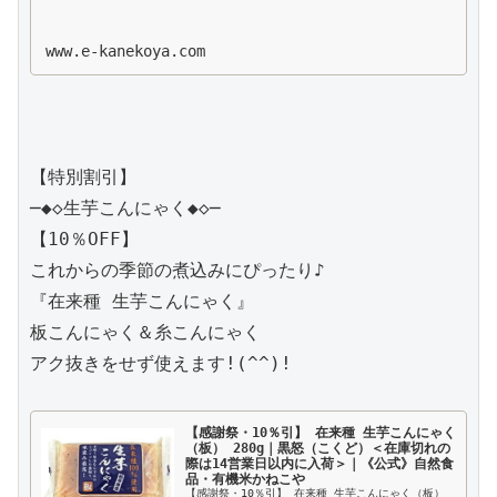
www.e-kanekoya.com
【特別割引】 

─◆◇生芋こんにゃく◆◇─

【10％OFF】

これからの季節の煮込みにぴったり♪

『在来種 生芋こんにゃく』

板こんにゃく＆糸こんにゃく

アク抜きをせず使えます!(^^)!

【感謝祭・10％引】 在来種 生芋こんにゃく
（板） 280g｜黒怒（こくど）＜在庫切れの
際は14営業日以内に入荷＞｜《公式》自然食
品・有機米かねこや
【感謝祭・10％引】 在来種 生芋こんにゃく（板） 