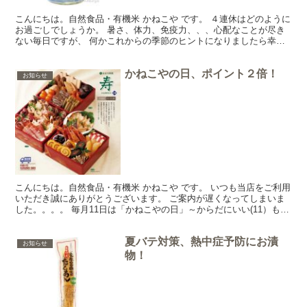
こんにちは。自然食品・有機米 かねこや です。 ４連休はどのように
お過ごしでしょうか。 暑さ、体力、免疫力、、、心配なことが尽き
ない毎日ですが、 何かこれからの季節のヒントになりましたら幸い
です。 ─◆◇夏の水分補給に◆◇── ミネラルウォ...
かねこやの日、ポイント２倍！
お知らせ
こんにちは。自然食品・有機米 かねこや です。 いつも当店をご利用
いただき誠にありがとうございます。 ご案内が遅くなってしまいま
した。。。。 毎月11日は「かねこやの日」～からだにいい(11）もの
お届けします。 期間を延長して、11/16・...
夏バテ対策、熱中症予防にお漬
お知らせ
物！