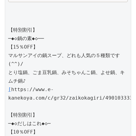
【特別割引】 

─◆◇鍋の素◆◇──

【15％OFF】 

マルサンアイの鍋スープ、どれも人気の５種類です
(^^)/

とり塩鍋、ごま豆乳鍋、みそちゃんこ鍋、よせ鍋、キ
[
https://www.e-
kanekoya.com/c/gr32/zaikokagiri/49010333313
【特別割引】 

─◆◇だしはこれ◆◇─

【10％OFF】 
