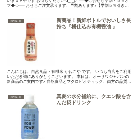
いまＵＰ中です お待ちください<(_ _)> ──◆◇おせち早割・５％オ
フ◆◇── おせちご注文承ります、早割あります♪【早割５％引き】
が目印です(*^_^*) 昨年と変わり本年...
新商品！新鮮ボトルでおいしさ長
お知らせ
持ち『桶仕込み有機醤油 』
こんにちは。自然食品・有機米 かねこや です。 いつも当店をご利用
いただき誠にありがとうございます。 本日は、オーサワジャパンの
新商品のご案内です♪ 自然食品とマクロビオティック、両方の品質基
準をクリアした商品がたくさん！ オーサワジャパン...
真夏の水分補給に、クエン酸を含
お知らせ
んだ糀ドリンク