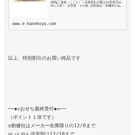
280g｜黒怒（こくど）＜在庫切れの際は14営業日以
内に入荷＞ お惣菜・その他 自然食品・有機米かねこ
や
www.e-kanekoya.com
以上、特別割引のお買い得品です

──◆◇おせち最終受付◆◇──

（ポイント１倍です）

◎創健社はメーカー在庫限りの12/8まで

◎いんやん倶楽部は12/10まで
