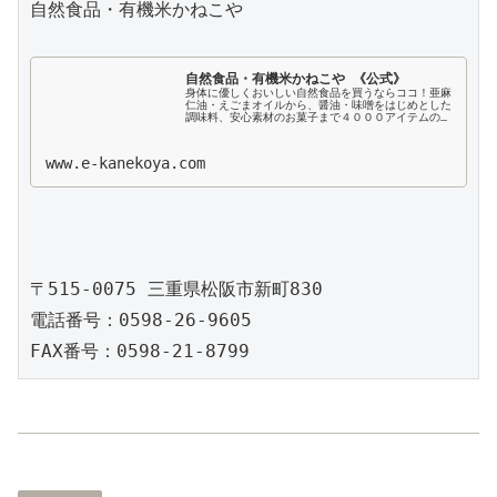
自然食品・有機米かねこや

自然食品・有機米かねこや 《公式》
身体に優しくおいしい自然食品を買うならココ！亜麻
仁油・えごまオイルから、醤油・味噌をはじめとした
調味料、安心素材のお菓子まで４０００アイテムの品
揃え！創業４０余年の実績。松阪市に実店舗を構える
「自然食品の専門店」が食事を通じて家族みんなが
健...
www.e-kanekoya.com
〒515-0075 三重県松阪市新町830

電話番号：0598-26-9605

FAX番号：0598-21-8799