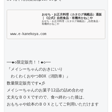
おせち・お正月料理（カタログ掲載品）通販
｜《公式》自然食品・有機米かねこや
おせち・お正月料理（カタログ掲載品）,自然食品・
有機米かねこや
www.e-kanekoya.com
──◆◇限定販売！！◆◇──

『メイシーちゃんのおきにいり

　わくわくおやつBOX（消防車）』

数量限定販売です★彡

メイシーちゃんのお菓子12品の詰め合わせ

丈夫なＢＯＸですので、食べ終わった後は、

おもちゃや絵本のＢＯＸとしてご利用いただけます
