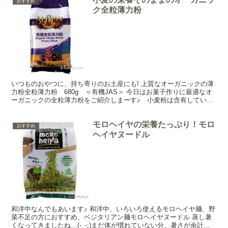
おすすめ
ク全粒薄力粉
いつものおやつに、持ち寄りのお土産にも! 上質なオーガニックの薄
力粉全粒薄力粉 680g ＜有機JAS＞ 今日はお菓子作りに最適なオ
ーガニックの全粒薄力粉をご紹介しまーす♪ 小麦粉は含有している
たんぱく質の量によって薄力粉や中力粉、強力粉に...
モロヘイヤの栄養たっぷり！モロ
おすすめ
ヘイヤヌードル
和洋中なんでもあいます♪ 和洋中、いろいろ使えるモロヘイヤ麺、野
菜不足の方におすすめ、ベジタリアン麺モロヘイヤヌードル 蒸し暑
くなってきましたね…(-_-;)まだ体が慣れていない分、暑さが余計に