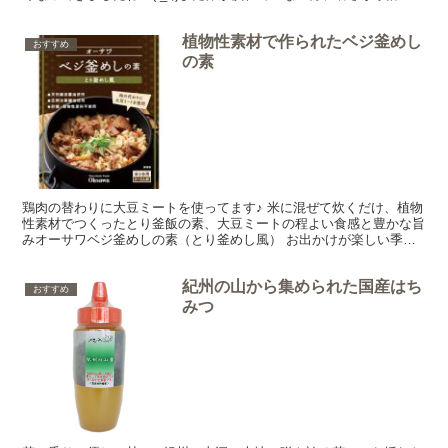
こたえる今の時期。私は少し食欲が落ち気味です。...
植物性素材で作られたベジ釜めし
おすすめ
の素
鶏肉の替わりに大豆ミートを使ってます♪ 米に混ぜて炊くだけ、植物
性素材でつくったとり釜飯の素、大豆ミートの程よい食感と豊かな旨
みオーサワベジ釜めしの素（とり釜めし風） お出かけが楽しい季節
になりましたね♪今日はお出かけのご飯にもおススメのオ...
紀州の山から集められた国産はち
おすすめ
みつ