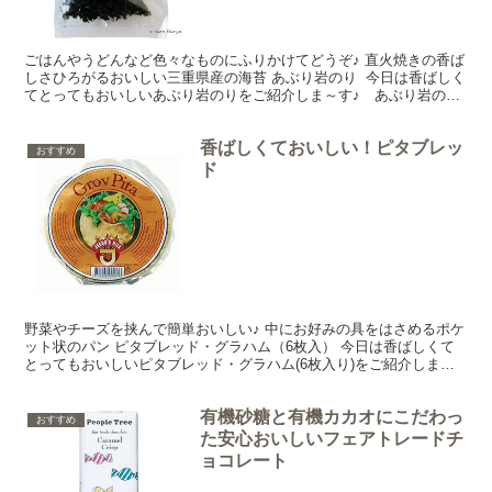
ごはんやうどんなど色々なものにふりかけてどうぞ♪ 直火焼きの香ば
しさひろがるおいしい三重県産の海苔 あぶり岩のり 今日は香ばしく
てとってもおいしいあぶり岩のりをご紹介しま～す♪ あぶり岩のり
は三重県産の岩のりを直火であぶって仕上げてあるも...
香ばしくておいしい！ピタブレッ
おすすめ
ド
野菜やチーズを挟んで簡単おいしい♪ 中にお好みの具をはさめるポケ
ット状のパン ピタブレッド・グラハム（6枚入） 今日は香ばしくて
とってもおいしいピタブレッド・グラハム(6枚入り)をご紹介しまー
す♪ 粗びき全粒粉使用で香ばしくてとってもおいし...
有機砂糖と有機カカオにこだわっ
おすすめ
た安心おいしいフェアトレードチ
ョコレート