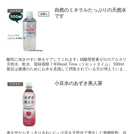
100g いよいよチョコレートの季節がやっ...
自然のミネラルたっぷりの天然水
おすすめ
です
酸性に傾きやすい体をケアしてくれます♪ 硝酸態窒素ゼロのアルカリ
天然水、軟水、賞味期限７年Reset Time（リセットタイム） 500ml
最近は健康のためにお水を意識して摂取されている方が増えています
ね。今日はそんな日常の水分補給におス...
小豆水のあずき美人茶
おすすめ
体を中からすっきりきれいに♪ 小豆を天然水で煮出した無糖飲料、自