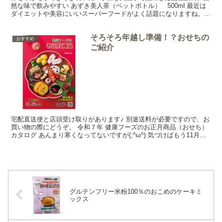
然な味で飲みやすい あずき美人茶（ペットボトル） 500ml 最近は
ダイエットや美容にいいスーパーフードがよく話題になりますね。今
日は今話題の小豆水をご紹介しまーす♪ あずき美...
そろそろ年越し準備！？おせちの
おすすめ
ご紹介
宅配直送便と店頭受け取りがあります♪ 別途送料が必要ですので、お
買い物の際にどうぞ。 令和７年 健康フーズのお正月商品（おせち）
カタログ あんまり寒くなってないですが(;^ω^) 気づけばもう11月。
そろそろ年末に向けて準備を始めたりす...
グルテンフリー米粉100％のおこめのケーキミ
ックス