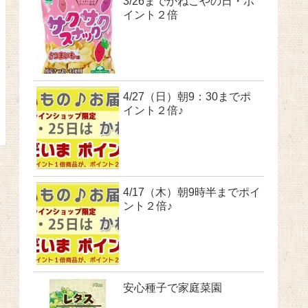
3/26までかねこやの日・ポ
イント２倍
4/27（日）朝9：30までポ
イント２倍♪
4/17（木）朝9時半までポイ
ント２倍♪
安心種子で家庭菜園