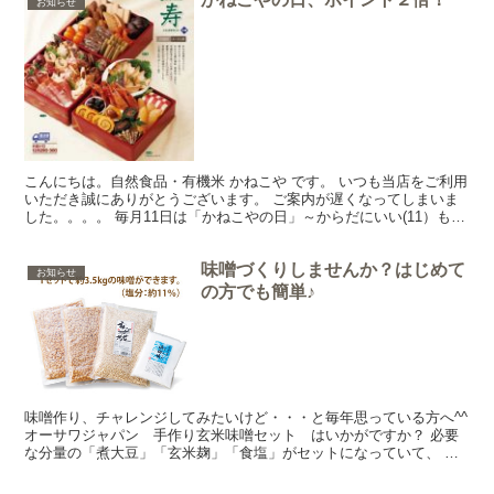
お知らせ
こんにちは。自然食品・有機米 かねこや です。 いつも当店をご利用
いただき誠にありがとうございます。 ご案内が遅くなってしまいま
した。。。。 毎月11日は「かねこやの日」～からだにいい(11）もの
お届けします。 期間を延長して、11/16・...
味噌づくりしませんか？はじめて
お知らせ
の方でも簡単♪
味噌作り、チャレンジしてみたいけど・・・と毎年思っている方へ^^
オーサワジャパン 手作り玄米味噌セット はいかがですか？ 必要
な分量の「煮大豆」「玄米麹」「食塩」がセットになっていて、 大
豆が既に煮てあるので、混ぜるところから始めれはOK...