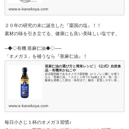
www.e-kanekoya.com
２０年の研究の末に誕生した『粟国の塩』！！
素材の味を引き立てる、健康にも良い美味しい塩です。
─◆◇有機 亜麻仁油◆◇──
「オメガ３」を補うなら『亜麻仁油』！
亜麻仁油の選び方と簡単レシピ｜《公式》自然食
品・有機米かねこや
必須脂肪酸であるオメガ３脂肪酸（α-リノレン酸）を補う
なら「亜麻仁油」！小さじ１杯で2.5g補えます。熱・光・
酸素を遮断した製法・保存法で、酸化・変質しやすい亜麻
仁油の品質が守られます。
www.e-kanekoya.com
毎日小さじ１杯のオメガ３習慣♪