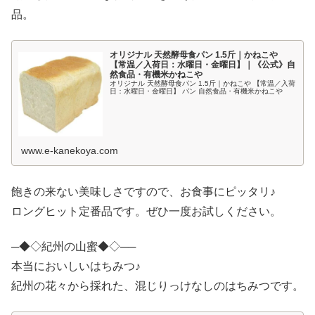
品。
オリジナル 天然酵母食パン 1.5斤｜かねこや
【常温／入荷日：水曜日・金曜日】｜《公式》自
然食品・有機米かねこや
オリジナル 天然酵母食パン 1.5斤｜かねこや 【常温／入荷
日：水曜日・金曜日】 パン 自然食品・有機米かねこや
www.e-kanekoya.com
飽きの来ない美味しさですので、お食事にピッタリ♪
ロングヒット定番品です。ぜひ一度お試しください。
─◆◇紀州の山蜜◆◇──
本当においしいはちみつ♪
紀州の花々から採れた、混じりっけなしのはちみつです。