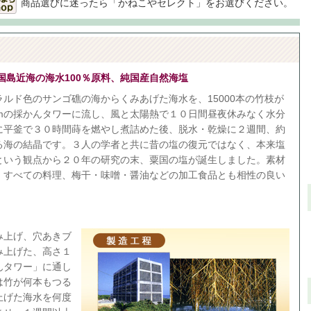
商品選びに迷ったら「かねこやセレクト」をお選びください。
国島近海の海水100％原料、純国産自然海塩
ルド色のサンゴ礁の海からくみあげた海水を、15000本の竹枝が
0mの採かんタワーに流し、風と太陽熱で１０日間昼夜休みなく水分
に平釜で３０時間蒔を燃やし煮詰めた後、脱水・乾燥に２週間、約
る海の結晶です。３人の学者と共に昔の塩の復元ではなく、本来塩
という観点から２０年の研究の末、粟国の塩が誕生しました。素材
、すべての料理、梅干・味噌・醤油などの加工食品とも相性の良い
み上げ、穴あきブ
み上げた、高さ１
んタワー」に通し
は竹が何本もつる
上げた海水を何度