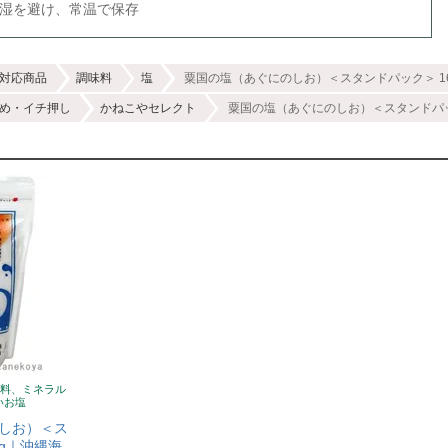
多湿を避け、常温で保存
対応商品
調味料
塩
粟国の塩（あぐにのしお）＜スタンドパック＞ 1
め・イチ押し
かねこやセレクト
粟国の塩（あぐにのしお）＜スタンドパッ
原料、ミネラル
いお塩
しお）＜ス
0g｜沖縄海