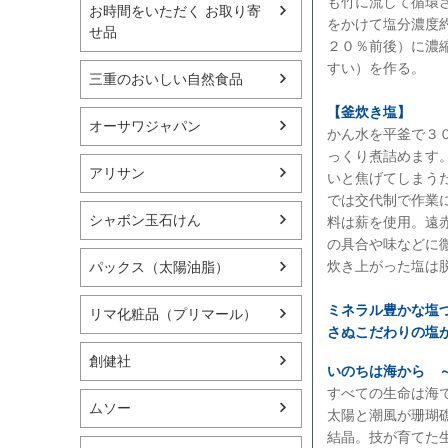
も竹に流して循環
お時間をいただく お取り寄
をかけて塩分濃度
せ品
２０％前後）に濃
すい）を作る。
三重のおいしい自然食品
【釜炊き塩】
オーサワジャパン
かん水を平釜で３
っくり煮詰めます
アリサン
いと焦げてしまう
では交代制で作業
シャボン玉石けん
料は薪を使用。遠
の具合や味などに
炊き上がった塩は
パックス（太陽油脂）
ミネラル豊かな塩
リマ化粧品（プリマール）
さぬこだわりの塩
創健社
いのちは海から 
すべての生命は海
ムソー
太陽と潮風が珊瑚
結晶。技が育てた