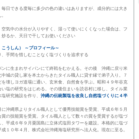
、毎日できる度毎に多少の色の違いはありますが、成分的には大き
ん。
、空気中の水分が入りやすく、湿って使いにくくなった場合は、フ
く炒るか、天日で干してお使いください
 こうしん） ～プロフィール～
り、手間を惜しむことなく塩づくりを追求する
パンに生まれサイパンにて終戦をむかえる。その後 沖縄に戻り米
北中城の貸し家を本土からきたタイル職人に貸す縁で弟子入り。７
だを壊しヨガ道場に通い、玄米食、自然食を学ぶ。昭和４９年谷克
会い塩の研究をはじめる。その後住まいを読谷村に移し、タイル業
水塩研究施設を作り、
沖縄の伝統製塩を改良し自然塩づくりに４半
に沖縄県よりタイル職人として優秀技能賞を受賞、平成６年５月
会賞の技能賞を受賞。タイル職人として数々の賞を受賞するが塩づ
し、平成６年９月粟国島に立体式塩田タワーを建設。本格的に塩づ
平成１０年４月、株式会社沖縄海塩研究所へ法人化。現在に至る。