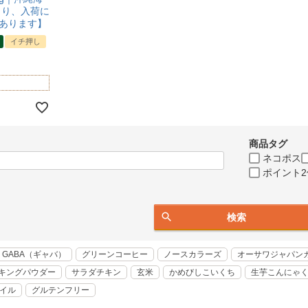
より、入荷に
あります】
イチ押し
商品タグ
ネコポス
ポイント2
検索
GABA（ギャバ）
グリーンコーヒー
ノースカラーズ
オーサワジャパン
キングパウダー
サラダチキン
玄米
かめびしこいくち
生芋こんにゃ
オイル
グルテンフリー