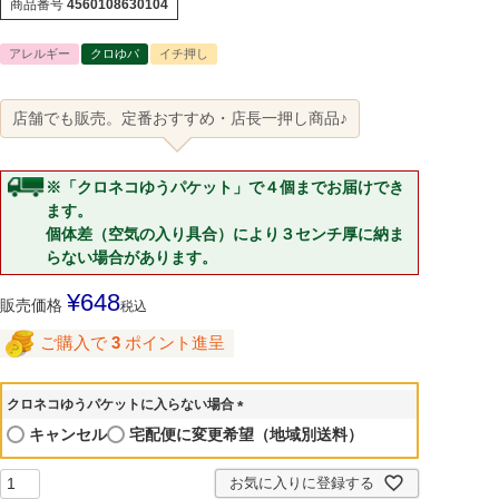
商品番号
4560108630104
アレルギー
クロゆパ
イチ押し
店舗でも販売。定番おすすめ・店長一押し商品♪
※「クロネコゆうパケット」で４個までお届けでき
ます。
個体差（空気の入り具合）により３センチ厚に納ま
らない場合があります。
¥
648
販売価格
税込
ご購入で
3
ポイント進呈
クロネコゆうパケットに入らない場合
(
キャンセル
宅配便に変更希望（地域別送料）
必
須
お気に入りに登録する
)