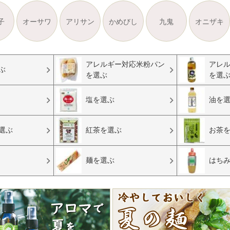
子
オーサワ
アリサン
かめびし
九鬼
オニザキ
アレルギー対応米粉パン
アレ
ぶ
を選ぶ
を選
塩を選ぶ
油を
選ぶ
紅茶を選ぶ
お茶
麺を選ぶ
はち