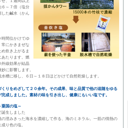
させ、１週間以上
約６～７倍（塩分
縮した鹹水（かん
０時間位かけてゆ
。常にかきまぜな
ため炊き上がるま
にあたります。燃
赤外線効果が結晶
微妙に影響します。
脱水槽に移し、６日～１８日ほどかけて自然乾燥します。
づくりをめざして２０余年。その成果、味と品質で他の追随をゆる
が完成しました。素材の味を引き出し、健康にもいい塩です。
～粟国の塩～
で誕生しました
礁の澄みきった海水を濃縮して作る、海のミネラル。一筋の情熱の
生成り色の塩。