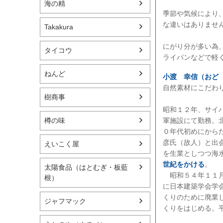
海の精
季節や気候により
な違いはありませ
Takakura
にがり分が多い為
タイコウ
ライパンなどで軽
ねんど
小渡 幸信（おど
自然素材にこだわ
樹商事
昭和１２年、サイ
軍施設にて勤務。
樽の味
０年代初めにから
彦氏（故人）と出
えいこく屋
を生業としつつ海
世紀をかける
。
太陽食品（はとむぎ・板藍
昭和５４年１１月
根）
に日本建築学会学
くりのために廃業
ジャフマック
くりをはじめる。