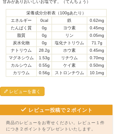
甘みがありおいしいお塩です。（てんちょう）
栄養成分分析表（100gあたり）
エネルギー
0cal
鉄
0.62mg
たんぱく質
0g
ヨウ素
0.45mg
脂質
0g
リン
0.05mg
炭水化物
0g
塩化ナトリウム
71.7g
ナトリウム
28.2g
ホウ素
0.45mg
マグネシウム
1.53g
リチウム
0.70mg
カルシウム
0.55g
ケイ素
0.50mg
カリウム
0.56g
ストロンチウム
10.1mg
レビューを書く
レビュー投稿で２ポイント
商品のレビューをお寄せください。レビュー１件
につき２ポイントをプレゼントいたします。