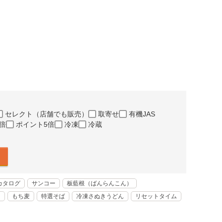
セレクト（店舗でも販売）
取寄せ
有機JAS
倍
ポイント5倍
冷凍
冷蔵
カタログ
サンコー
板藍根（ばんらんこん）
く
もち麦
特選そば
冷凍さぬきうどん
リセットタイム