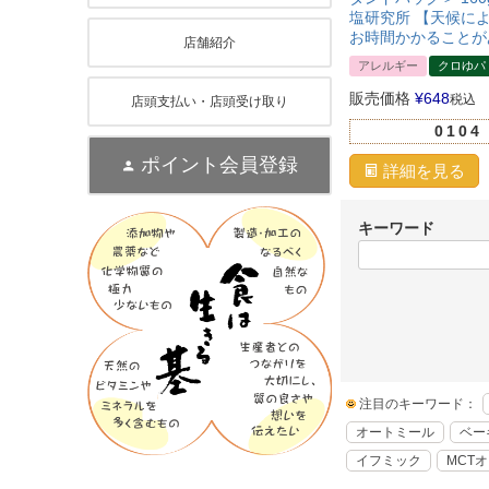
塩研究所 【天候に
お時間かかることが
店舗紹介
アレルギー
クロゆパ
販売価格
¥
648
税込
店頭支払い・店頭受け取り
0104
ポイント会員登録
詳細を見る
キーワード
注目のキーワード：
オートミール
ベー
イフミック
MCT