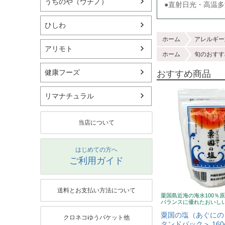
うちのや（ウチノ）
●直射日光・高温
ひしわ
ホーム
アレルギー
アリモト
ホーム
旬のおすす
健康フーズ
おすすめ商品
リマナチュラル
当店について
はじめての方へ
ご利用ガイド
送料とお支払い方法について
粟国島近海の海水100％
バランスに優れたおいし
粟国の塩（あぐにの
クロネコゆうパケット他
タンドパック＞ 16