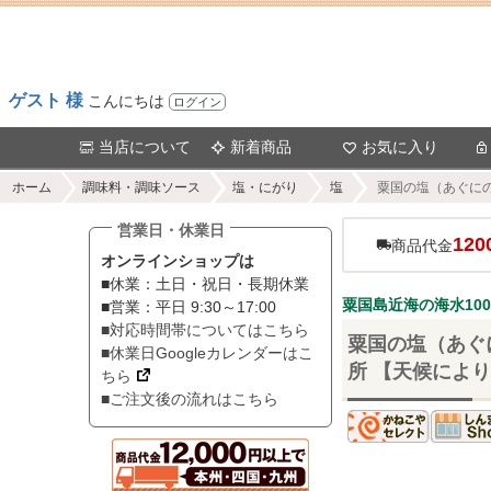
ゲスト 様
こんにちは
ログイン
当店について
新着商品
お気に入り
ホーム
調味料・調味ソース
塩・にがり
塩
粟国の塩（あぐにの
営業日・休業日
120
商品代金
オンラインショップは
■休業：土日・祝日・長期休業
粟国島近海の海水10
■営業：平日 9:30～17:00
■対応時間帯についてはこちら
粟国の塩（あぐ
■休業日Googleカレンダーはこ
所 【天候によ
ちら
■ご注文後の流れはこちら