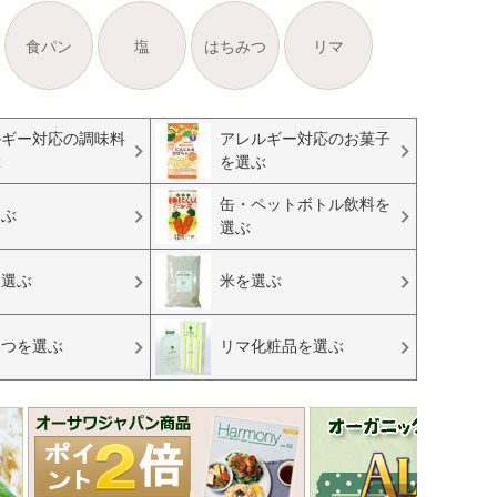
食パン
塩
はちみつ
リマ
ルギー対応の調味料
アレルギー対応のお菓子
ぶ
を選ぶ
缶・ペットボトル飲料を
選ぶ
選ぶ
を選ぶ
米を選ぶ
みつを選ぶ
リマ化粧品を選ぶ