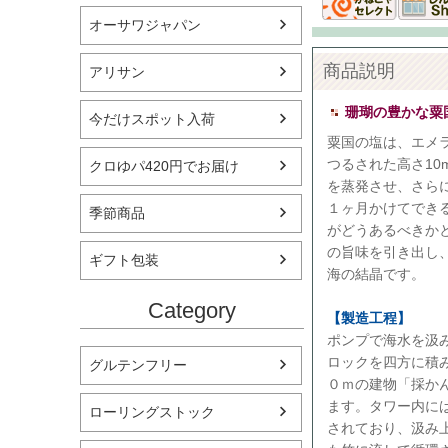
オーサワジャパン
商品説明
アリサン
珊瑚の豊かな粟
今だけスポット入荷
粟国の塩は、エメラ
つるされた高さ1
クロゆパ420円でお届け
を蒸発させ、さら
１ヶ月かけてでき
季節商品
がどうあるべきか
の旨味を引き出し
ギフト包装
海の結晶です。
Category
【製造工程】
ポンプで海水を汲
ロックを四方に積
グルテンフリー
０ｍの建物「採か
ます。タワー内に
ローリングストック
されており、汲み