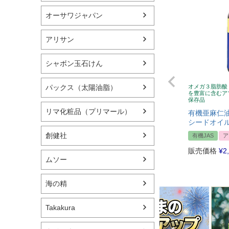
オーサワジャパン
アリサン
シャボン玉石けん
パックス（太陽油脂）
オメガ３脂肪酸
を豊富に含むア
保存品
リマ化粧品（プリマール）
有機亜麻仁油
シードオイル
創健社
有機JAS
ア
販売価格
¥
2
ムソー
海の精
Takakura