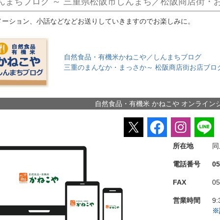
んまちブログ ～ 三重県松阪市しんまち／松阪商店街・
メーション、小話などなどお送りしていきますのでお楽しみに。
自然食品・有機米かねこや／しんまちブログ
三重のまんなか・まっさか～ 松阪商店街お店ブロ
自然食品・有機米 かねこや オンライン
所在地
同
電話番号
0
FAX
05
営業時間
9:
※