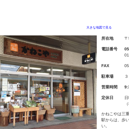
大きな地図で見る
所在地
〒
電話番号
0
0
FAX
05
駐車場
３
営業時間
9:
定休日
日
（
かねこやは三
駅からは、歩い
い。