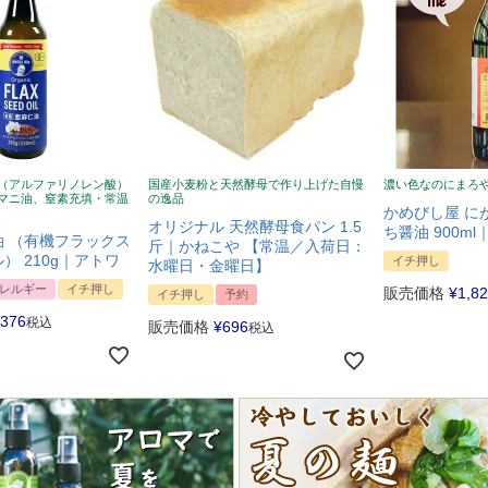
（アルファリノレン酸）
国産小麦粉と天然酵母で作り上げた自慢
濃い色なのにまろ
マニ油、窒素充填・常温
の逸品
かめびし屋 に
オリジナル 天然酵母食パン 1.5
ち醤油 900m
 （有機フラックス
斤｜かねこや 【常温／入荷日：
） 210g｜アトワ
イチ押し
水曜日・金曜日】
レルギー
イチ押し
販売価格
¥
1,8
イチ押し
予約
,376
税込
販売価格
¥
696
税込