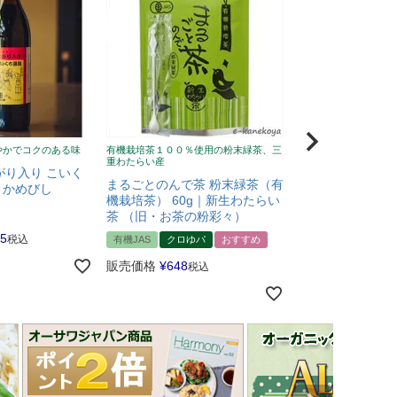
やかでコクのある味
有機栽培茶１００％使用の粉末緑茶、三
南イタリア産、こだわ
重わたらい産
バージン・オリーブオ
がり入り こいく
まるごとのんで茶 粉末緑茶（有
アサクラ オルチ
l｜かめびし
機栽培茶） 60g｜新生わたらい
440g（500ml
茶 （旧・お茶の粉彩々）
有機JAS
イチ押し
25
税込
有機JAS
クロゆパ
おすすめ
販売価格
¥
4,968
販売価格
¥
648
税込