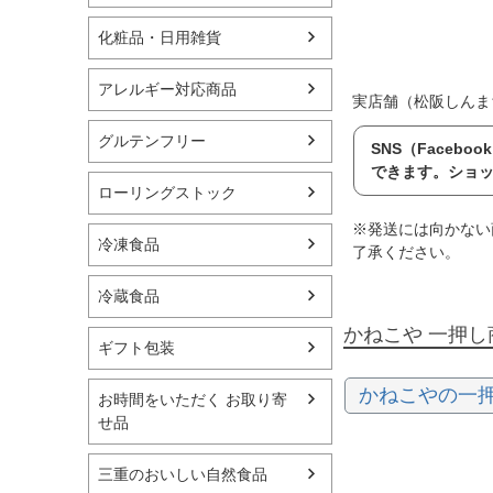
化粧品・日用雑貨
アレルギー対応商品
実店舗（松阪しんま
グルテンフリー
SNS（Face
できます。ショ
ローリングストック
※発送には向かない
冷凍食品
了承ください。
冷蔵食品
かねこや 一押し
ギフト包装
かねこやの一
お時間をいただく お取り寄
せ品
三重のおいしい自然食品