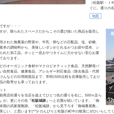
（松阪駅・Ｊ
ぐに。通りの
地図
ですが・・・
すが、限られたスペースだからこその選び抜いた商品を販売し
培された無農薬の野菜や、牛乳・卵などの日配品、塩、砂糖、
基本の調味料から、美味しいダシがとれるかつお節や昆布、シ
られた加工品。ホッと一息おやつタイムに欠かせない安心お菓
ております。
どのオーガニック食材やマクロビオティック食品、天然酵母パ
い自然食品、健康食品、アレルギー対応食品（除去食品・代替
けんなどの日用雑貨品まで、常時1500点程を在庫販売しており
品の取寄せも承っております。
ット
前商店街通りを当店を超えてひとつ先の通りを右に。500ｍ足ら
」
が。更にその先
「松阪城跡」
へと石畳が続いています。「御
末期の武家屋敷跡。「松阪城跡」から見下ろす「御城番屋敷」
美しい、と思います(^^)/ のんびりと松阪の町中の散策にぜひいらして