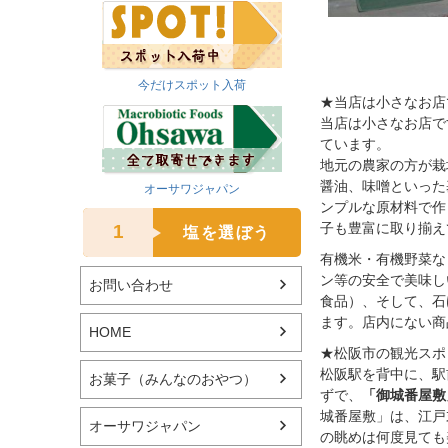
今だけスポット入荷
★当店は小さなお店
当店は小さなお店で
ています。
地元の農家の方が栽
醤油、味噌といった
オーサワジャパン
ンプルな原材料で作
子も豊富に取り揃え
1
塩を選ぼう
有機米・有機野菜な
ン等の安全で美味し
お問い合わせ
食品）、そして、石
ます。店内にない商
HOME
★松阪市の観光スポ
松阪駅を背中に、駅
お菓子（みんなのおやつ）
ずで、
「御城番屋敷
城番屋敷」は、江戸
オーサワジャパン
の眺めは何度見ても