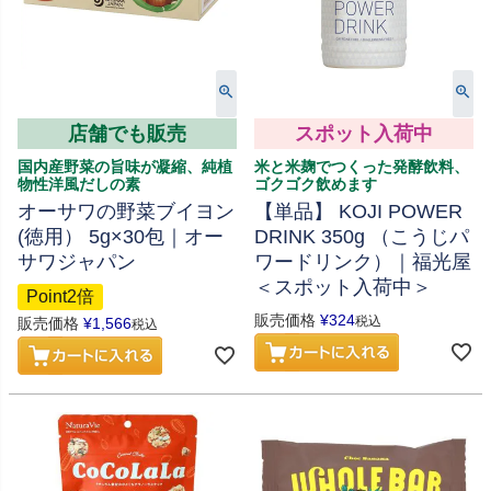
店舗でも販売
スポット入荷中
国内産野菜の旨味が凝縮、純植
米と米麹でつくった発酵飲料、
物性洋風だしの素
ゴクゴク飲めます
オーサワの野菜ブイヨン
【単品】 KOJI POWER
(徳用） 5g×30包｜オー
DRINK 350g （こうじパ
サワジャパン
ワードリンク）｜福光屋
＜スポット入荷中＞
Point2倍
販売価格
¥
324
税込
販売価格
¥
1,566
税込