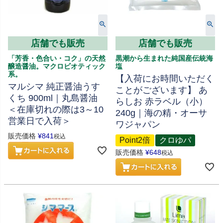
店舗でも販売
店舗でも販売
「芳香・色合い・コク」の天然
黒潮から生まれた純国産伝統海
醸造醤油。マクロビオティック
塩
系。
【入荷にお時間いただく
マルシマ 純正醤油うす
ことがございます】 あ
くち 900ml｜丸島醤油
らしお 赤ラベル（小）
＜在庫切れの際は3～10
240g｜海の精・オーサ
営業日で入荷＞
ワジャパン
販売価格
¥
841
税込
Point2倍
クロゆパ
販売価格
¥
648
税込