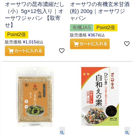
オーサワの昆布濃縮だし
オーサワの有機玄米甘酒
（小）5g×12包入り｜オ
(粒) 200g｜オーサワジ
ーサワジャパン 【取寄
ャパン
せ】
有機JAS
Point2倍
Point2倍
販売価格
¥
367
税込
販売価格
¥
1,015
税込