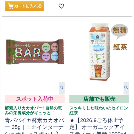
スポット入荷中
店舗でも販売
酵素入りカカオバー! 自然の恵
スッキリした味わいのセイロン
みの栄養成分がギュッと！
紅茶
青パパイヤ酵素カカオバ
★【2026.9ごろ休止予
ー 35g｜三旺インターナ
定】 オーガニックアイ
ショナル ＜スポット入
スティー・無糖 1000ml