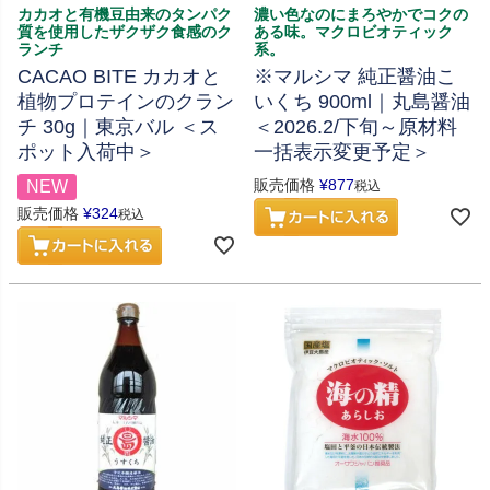
カカオと有機豆由来のタンパク
濃い色なのにまろやかでコクの
質を使用したザクザク食感のク
ある味。マクロビオティック
ランチ
系。
CACAO BITE カカオと
※マルシマ 純正醤油こ
植物プロテインのクラン
いくち 900ml｜丸島醤油
チ 30g｜東京バル ＜ス
＜2026.2/下旬～原材料
ポット入荷中＞
一括表示変更予定＞
販売価格
¥
877
NEW
税込
販売価格
¥
324
税込