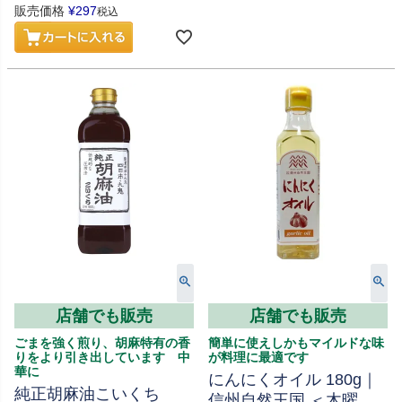
販売価格
¥
297
税込
店舗でも販売
店舗でも販売
ごまを強く煎り、胡麻特有の香
簡単に使えしかもマイルドな味
りをより引き出しています 中
が料理に最適です
華に
にんにくオイル 180g｜
純正胡麻油こいくち
信州自然王国 ＜木曜