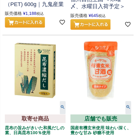
（PET) 600g｜九鬼産業
〆、水曜日入荷予定＞
販売価格
¥
1,188
税込
販売価格
¥
645
税込
取寄せ商品
店舗でも販売
昆布の旨みがきいた和風だしの
国産有機玄米使用 味わい深く、
素、日高昆布100％使用
豊かな甘み 砂糖不使用