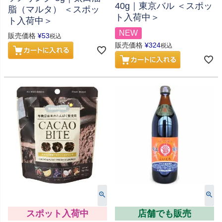
40g｜東京バル ＜スポッ
脂（マルタ） ＜スポッ
ト入荷中＞
ト入荷中＞
NEW
販売価格
¥
53
税込
販売価格
¥
324
税込
スポット入荷中
店舗でも販売