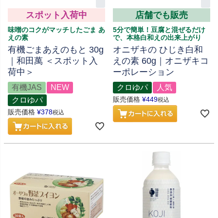
スポット入荷中
店舗でも販売
味噌のコクがマッチしたごま あ
5分で簡単！豆腐と混ぜるだけ
えの素
で、本格白和えの出来上がり
有機ごまあえのもと 30g
オニザキの ひじき白和
｜和田萬 ＜スポット入
えの素 60g｜オニザキコ
荷中＞
ーポレーション
有機JAS
NEW
クロゆパ
人気
販売価格
¥
449
クロゆパ
税込
販売価格
¥
378
税込