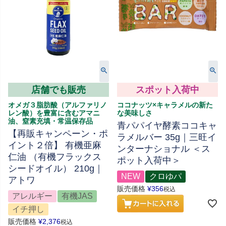
店舗でも販売
スポット入荷中
オメガ３脂肪酸（アルファリノ
ココナッツ×キャラメルの新た
レン酸）を豊富に含むアマニ
な美味しさ
油、窒素充填・常温保存品
青パパイヤ酵素ココキャ
【再販キャンペーン・ポ
ラメルバー 35g｜三旺イ
イント２倍】 有機亜麻
ンターナショナル ＜ス
仁油 （有機フラックス
ポット入荷中＞
シードオイル） 210g｜
NEW
クロゆパ
アトワ
販売価格
¥
356
税込
アレルギー
有機JAS
イチ押し
販売価格
¥
2,376
税込