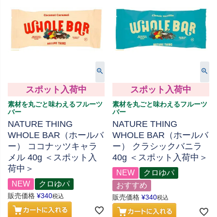
スポット入荷中
スポット入荷中
素材を丸ごと味わえるフルーツ
素材を丸ごと味わえるフルーツ
バー
バー
NATURE THING
NATURE THING
WHOLE BAR（ホールバ
WHOLE BAR（ホールバ
ー） ココナッツキャラ
ー） クラシックバニラ
メル 40g ＜スポット入
40g ＜スポット入荷中＞
荷中＞
NEW
クロゆパ
NEW
クロゆパ
おすすめ
販売価格
¥
340
税込
販売価格
¥
340
税込