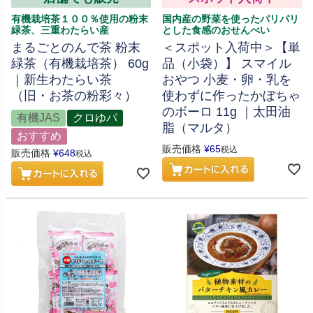
有機栽培茶１００％使用の粉末
国内産の野菜を使ったパリパリ
緑茶、三重わたらい産
とした食感のおせんべい
まるごとのんで茶 粉末
＜スポット入荷中＞【単
緑茶（有機栽培茶） 60g
品（小袋）】 スマイル
｜新生わたらい茶
おやつ 小麦・卵・乳を
（旧・お茶の粉彩々）
使わずに作ったかぼちゃ
のボーロ 11g ｜太田油
有機JAS
クロゆパ
脂（マルタ）
おすすめ
販売価格
¥
65
税込
販売価格
¥
648
税込