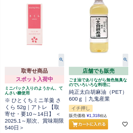
取寄せ商品
店舗でも販売
スポット入荷中
ごま油でありながら無色無臭な
のでいろいろな料理に
ミニパック入りのようかん、て
純正太白胡麻油（PET）
んさい糖使用
600ｇ｜九鬼産業
※ ひとくちミニ羊羹 さ
くら 52g｜アトレ 【取
イチ押し
寄せ・要10～14日】 ＜
販売価格
¥
1,318
税込
2025.1～順次、賞味期限
540日＞