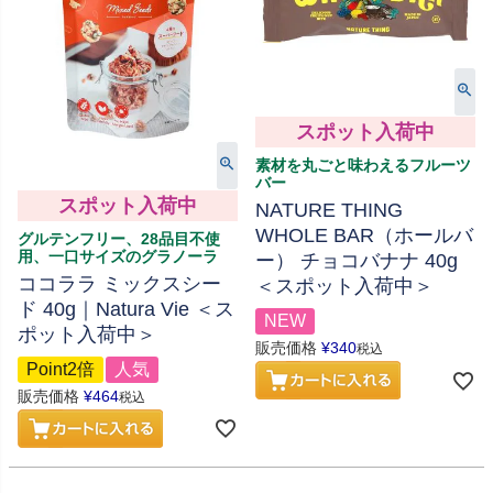
スポット入荷中
素材を丸ごと味わえるフルーツ
バー
スポット入荷中
NATURE THING
WHOLE BAR（ホールバ
グルテンフリー、28品目不使
用、一口サイズのグラノーラ
ー） チョコバナナ 40g
ココララ ミックスシー
＜スポット入荷中＞
ド 40g｜Natura Vie ＜ス
NEW
ポット入荷中＞
販売価格
¥
340
税込
Point2倍
人気
販売価格
¥
464
税込