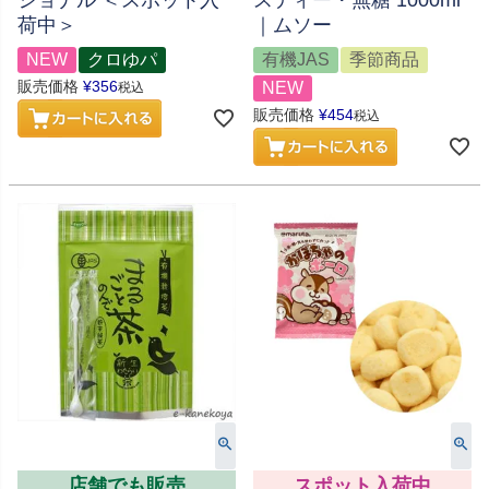
荷中＞
｜ムソー
NEW
クロゆパ
有機JAS
季節商品
販売価格
¥
356
NEW
税込
販売価格
¥
454
税込
店舗でも販売
スポット入荷中