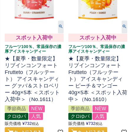
スポット入荷中
スポット入荷中
フルーツ100％、常温保存の濃
フルーツ100％、常温保存の濃
厚アイスキャンディー
厚アイスキャンディー
★【夏季・数量限定】
★【夏季・数量限定】
リブインコンフォート
リブインコンフォート
Frutteto（フルッテー
Frutteto（フルッテー
ト） アイスキャンディ
ト） アイスキャンディ
ー グァバ＆ストロベリ
ー ピーチ＆マンゴー
ー 40g×5本 ＜スポット
40g×5本 ＜スポット入荷
入荷中＞（No.1611）
中＞（No.1610）
季節商品
NEW
季節商品
NEW
クロゆパ
人気
クロゆパ
人気
販売価格
¥
732
販売価格
¥
732
税込
税込