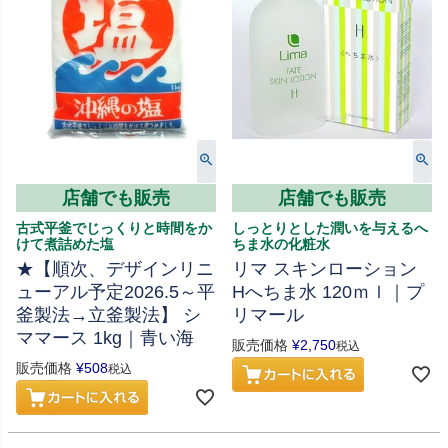
店舗でも販売
店舗でも販売
古式平釜でじっくりと時間をか
しっとりとした潤いを与えるへ
けて煮詰めた塩
ちま水の化粧水
★【順次、デザインリニ
リマ スキンローション
ューアル予定2026.5～平
Hへちま水 120ｍｌ｜プ
釜製法→立釜製法】 シ
リマール
ママース 1kg｜青い海
販売価格
¥
2,750
税込
販売価格
¥
508
税込