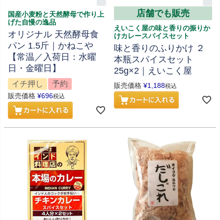
店舗でも販売
国産小麦粉と天然酵母で作り上
げた自慢の逸品
えいこく屋の味と香りの振りか
オリジナル 天然酵母食
けカレースパイスセット
パン 1.5斤｜かねこや
味と香りのふりかけ ２
【常温／入荷日：水曜
本瓶スパイスセット
日・金曜日】
25g×2｜えいこく屋
イチ押し
予約
販売価格
¥
1,188
税込
販売価格
¥
696
税込