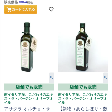
販売価格
¥
864
税込
店舗でも販売
店舗でも販売
南イタリア産、こだわりのエキ
南イタリア産、こだわりのエキ
ストラ・バージン・オリーブオ
ストラ・バージン・オリーブオ
イル
イル
アサクラ オルチョ・サ
【新物（あらしぼり・数