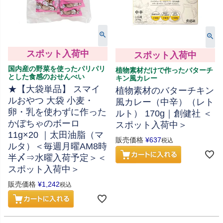
スポット入荷中
スポット入荷中
国内産の野菜を使ったパリパリ
植物素材だけで作ったバターチ
とした食感のおせんべい
キン風カレー
★【大袋単品】 スマイ
植物素材のバターチキン
ルおやつ 大袋 小麦・
風カレー（中辛）（レト
卵・乳を使わずに作った
ルト） 170g｜創健社 ＜
かぼちゃのボーロ
スポット入荷中＞
11g×20 ｜太田油脂（マ
販売価格
¥
637
税込
ルタ）＜毎週月曜AM8時
半〆⇒水曜入荷予定＞＜
スポット入荷中＞
販売価格
¥
1,242
税込