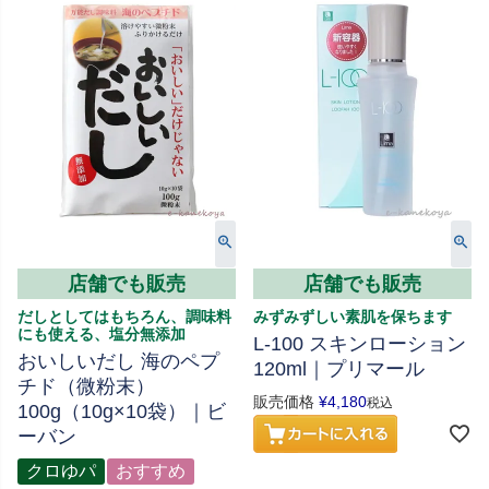
店舗でも販売
店舗でも販売
だしとしてはもちろん、調味料
みずみずしい素肌を保ちます
にも使える、塩分無添加
L-100 スキンローション
おいしいだし 海のペプ
120ml｜プリマール
チド（微粉末）
販売価格
¥
4,180
税込
100g（10g×10袋）｜ビ
ーバン
クロゆパ
おすすめ