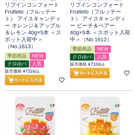
リブインコンフォート
リブインコンフォート
Frutteto（フルッテー
Frutteto（フルッテー
ト） アイスキャンディ
ト） アイスキャンディ
ー オレンジ＆アップル
ー ピーチ＆ペアー
＆レモン 40g×5本 ＜ス
40g×5本 ＜スポット入荷
ポット入荷中＞
中＞（No.1612）
（No.1613）
季節商品
NEW
季節商品
NEW
クロゆパ
人気
クロゆパ
人気
販売価格
¥
732
税込
販売価格
¥
732
税込