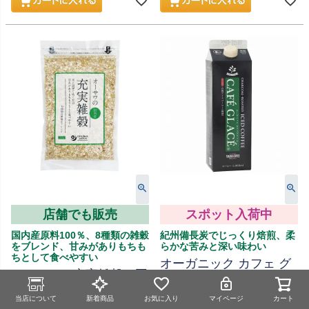
店舗でも販売
スポット入荷中
国内産原料100％、8種類の雑穀
紀州備長炭でじっくり焙煎、柔
をブレンド、甘みがありもちも
らかな苦みと深い味わい
ちとして食べやすい
オーガニック カフェ グ
オーサワの充実雑穀（国
ラッセ 有機アイスコー
内産) 250g｜オーサワジ
ヒー 無糖 1L｜麻布タカ
当店について
新着商品
お気に入り
マイページ
カート
ャパン