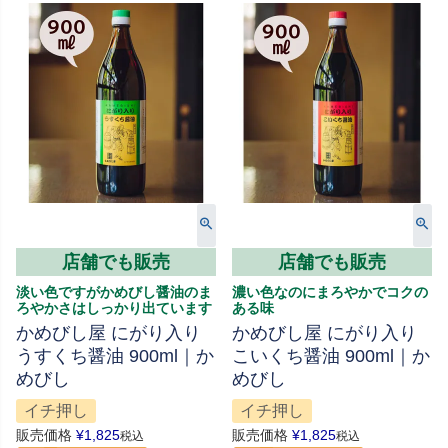
店舗でも販売
店舗でも販売
淡い色ですがかめびし醤油のま
濃い色なのにまろやかでコクの
ろやかさはしっかり出ています
ある味
かめびし屋 にがり入り
かめびし屋 にがり入り
うすくち醤油 900ml｜か
こいくち醤油 900ml｜か
めびし
めびし
イチ押し
イチ押し
販売価格
¥
1,825
販売価格
¥
1,825
税込
税込