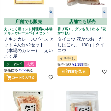
店舗でも販売
店舗でも販売
えいこく屋インド料理店の本場
香り高く、ダシも良く出る「花
チキンカレースパイスセット
かつお」
チキンカレースパイスセ
タイコウ 花かつお「だ
ット 4人分×2セット
しはこれ」 130g｜タイ
（本場のカレー）｜えい
コウ
こく屋
イチ押し
クロゆパ
人気
販売価格
¥
1,389
税込
販売価格
¥
756
税込
詳細を見る