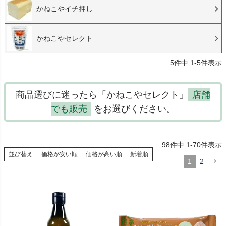
かねこやイチ押し
かねこやセレクト
5
件中
1
-
5
件表示
商品選びに迷ったら「かねこやセレクト」
店舗
でも販売
をお選びください。
98
件中
1
-
70
件表示
並び替え
価格が安い順
価格が高い順
新着順
1
2