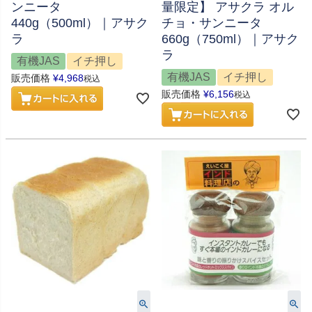
ンニータ
量限定】 アサクラ オル
440g（500ml）｜アサク
チョ・サンニータ
ラ
660g（750ml）｜アサク
ラ
有機JAS
イチ押し
有機JAS
イチ押し
販売価格
¥
4,968
税込
販売価格
¥
6,156
税込