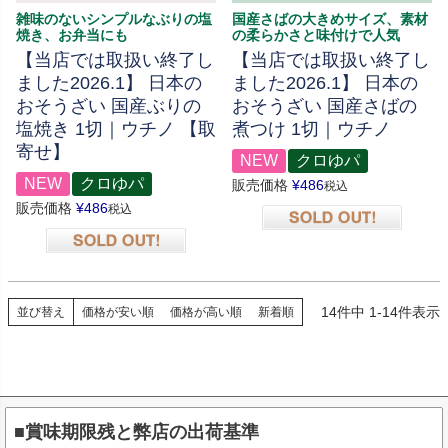
雑味のないシンプルなぶりの塩
国産さばの大きめサイズ、素材
焼き、お弁当にも
の柔らかさと味付けで人気
【当店では取扱い終了し
【当店では取扱い終了し
ました2026.1】 日本の
ました2026.1】 日本の
おそうざい 国産ぶりの
おそうざい 国産さばの
塩焼き 1切｜ウチノ 【取
煮つけ 1切｜ウチノ
寄せ】
NEW
クロゆパ
NEW
クロゆパ
販売価格
¥
486
税込
販売価格
¥
486
税込
在庫切れ
在庫切れ
14
件中
1
-
14
件表示
並び替え
価格が安い順
価格が高い順
新着順
■賞味期限残と弊店の出荷基準