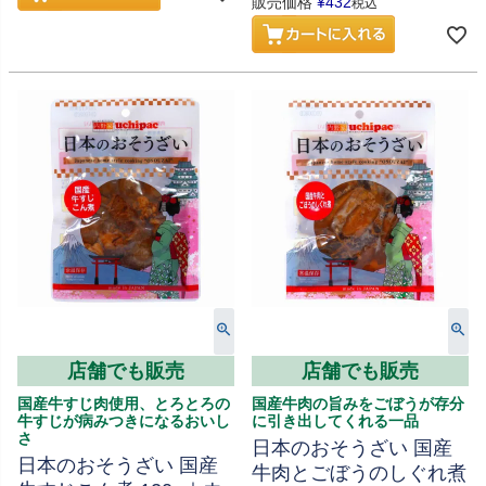
販売価格
¥
432
税込
店舗でも販売
店舗でも販売
国産牛すじ肉使用、とろとろの
国産牛肉の旨みをごぼうが存分
牛すじが病みつきになるおいし
に引き出してくれる一品
さ
日本のおそうざい 国産
日本のおそうざい 国産
牛肉とごぼうのしぐれ煮