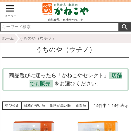
メニュー
自然食品・有機米かねこや
ホーム
うちのや（ウチノ）
うちのや（ウチノ）
商品選びに迷ったら「かねこやセレクト」
店舗
でも販売
をお選びください。
14
件中
1
-
14
件表示
並び替え
価格が安い順
価格が高い順
新着順