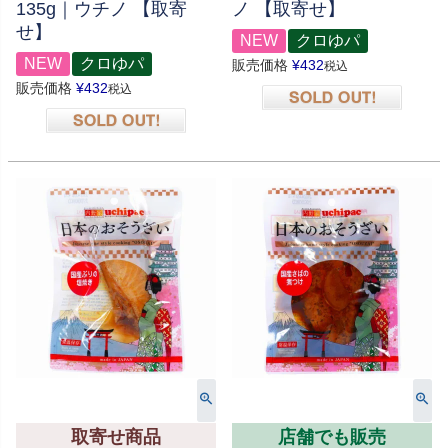
135g｜ウチノ 【取寄
ノ 【取寄せ】
せ】
NEW
クロゆパ
NEW
クロゆパ
販売価格
¥
432
税込
販売価格
¥
432
税込
在庫切れ
在庫切れ
取寄せ商品
店舗でも販売