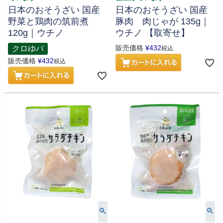
日本のおそうざい 国産
日本のおそうざい 国産
野菜と鶏肉の筑前煮
豚肉 肉じゃが 135g｜
120g｜ウチノ
ウチノ 【取寄せ】
販売価格
¥
432
クロゆパ
税込
販売価格
¥
432
税込