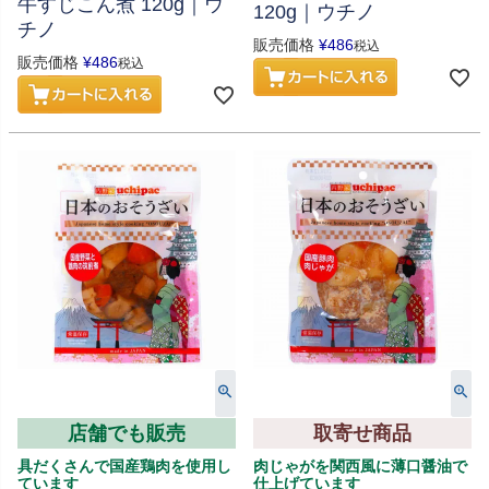
牛すじこん煮 120g｜ウ
120g｜ウチノ
チノ
販売価格
¥
486
税込
販売価格
¥
486
税込
店舗でも販売
取寄せ商品
具だくさんで国産鶏肉を使用し
肉じゃがを関西風に薄口醤油で
ています
仕上げています