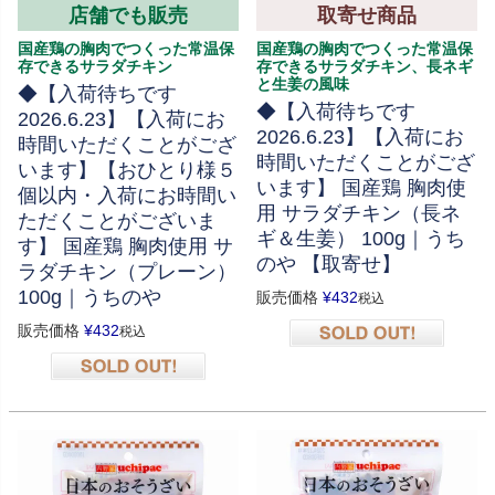
店舗でも販売
取寄せ商品
国産鶏の胸肉でつくった常温保
国産鶏の胸肉でつくった常温保
存できるサラダチキン
存できるサラダチキン、長ネギ
と生姜の風味
◆【入荷待ちです
◆【入荷待ちです
2026.6.23】【入荷にお
2026.6.23】【入荷にお
時間いただくことがござ
時間いただくことがござ
います】【おひとり様５
います】 国産鶏 胸肉使
個以内・入荷にお時間い
用 サラダチキン（長ネ
ただくことがございま
ギ＆生姜） 100g｜うち
す】 国産鶏 胸肉使用 サ
のや 【取寄せ】
ラダチキン（プレーン）
100g｜うちのや
販売価格
¥
432
税込
販売価格
¥
432
税込
在庫切れ
在庫切れ