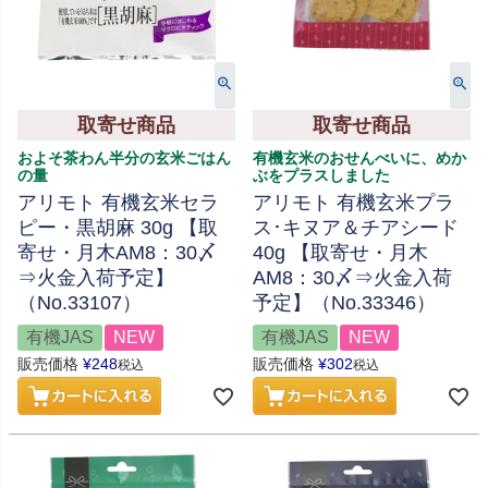
取寄せ商品
取寄せ商品
およそ茶わん半分の玄米ごはん
有機玄米のおせんべいに、めか
の量
ぶをプラスしました
アリモト 有機玄米セラ
アリモト 有機玄米プラ
ピー・黒胡麻 30g 【取
ス･キヌア＆チアシード
寄せ・月木AM8：30〆
40g 【取寄せ・月木
⇒火金入荷予定】
AM8：30〆⇒火金入荷
（No.33107）
予定】（No.33346）
有機JAS
NEW
有機JAS
NEW
販売価格
¥
248
販売価格
¥
302
税込
税込