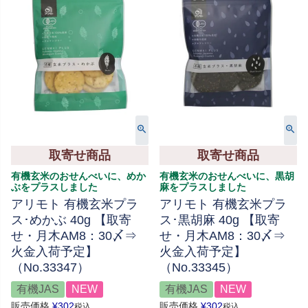
取寄せ商品
取寄せ商品
有機玄米のおせんべいに、めか
有機玄米のおせんべいに、黒胡
ぶをプラスしました
麻をプラスしました
アリモト 有機玄米プラ
アリモト 有機玄米プラ
ス･めかぶ 40g 【取寄
ス･黒胡麻 40g 【取寄
せ・月木AM8：30〆⇒
せ・月木AM8：30〆⇒
火金入荷予定】
火金入荷予定】
（No.33347）
（No.33345）
有機JAS
NEW
有機JAS
NEW
販売価格
¥
302
販売価格
¥
302
税込
税込