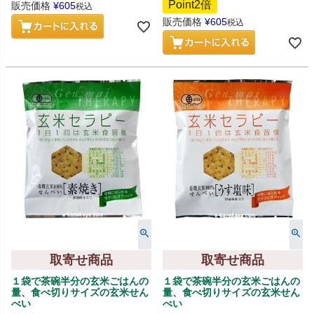
Point2倍
販売価格
¥
605
税込
販売価格
¥
605
税込
取寄せ商品
取寄せ商品
１袋で茶碗半分の玄米ごはんの
１袋で茶碗半分の玄米ごはんの
量、食べ切りサイズの玄米せん
量、食べ切りサイズの玄米せん
べい
べい