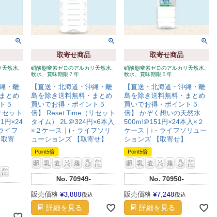
取寄せ商品
取寄せ商品
リ天然水、
硝酸態窒素ゼロのアルカリ天然水、
硝酸態窒素ゼロのアルカリ天然水、
軟水、賞味期限７年
軟水、賞味期限５年
縄・離
【直送・北海道・沖縄・離
【直送・北海道・沖縄・離
まとめ
島を除き送料無料・まとめ
島を除き送料無料・まとめ
ト５
買いでお得・ポイント５
買いでお得・ポイント５
（リセット
倍】 Reset Time（リセット
倍】 かぞく想いの天然水
1円×24
タイム） 2L＠324円×6本入
500ml＠151円×24本入×２
ライフ
×２ケース｜i・ライフソリ
ケース｜i・ライフソリュー
【取寄
ューションズ 【取寄せ】
ションズ 【取寄せ】
Point5倍
Point5倍
No.
70949-
No.
70950-
販売価格
¥
3,888
販売価格
¥
7,248
税込
税込
詳細を見る
詳細を見る