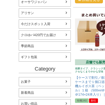
オーサワジャパン
アリサン
今だけスポット入荷
クロゆパ420円でお届け
季節商品
ギフト包装
店舗でも販
Category
発酵タイプ、クラシック
クセなくまろやかな甘味
【ケースで割引／飲
お菓子
ケースまで１個口送
機ルイボス茶（ペッ
ル）１箱 （500ml＠
新着商品
＠174×24本入り）
有機JAS
割引
お買い得品