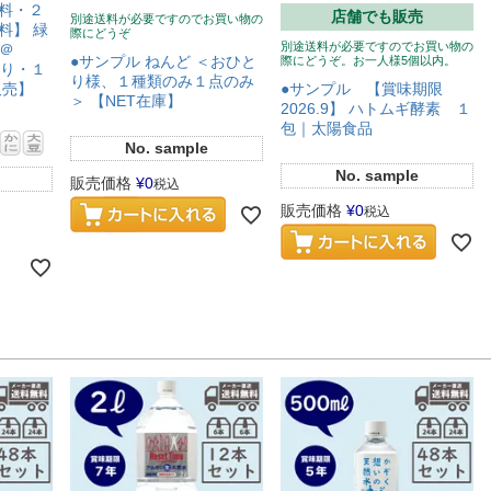
料・２
店舗でも販売
別途送料が必要ですのでお買い物の
料】 緑
際にどうぞ
別途送料が必要ですのでお買い物の
l＠
●サンプル ねんど ＜おひと
際にどうぞ。お一人様5個以内。
入り・１
り様、１種類のみ１点のみ
●サンプル 【賞味期限
販売】
＞ 【NET在庫】
2026.9】 ハトムギ酵素 １
包｜太陽食品
No.
sample
No.
sample
販売価格
¥
0
税込
販売価格
¥
0
税込