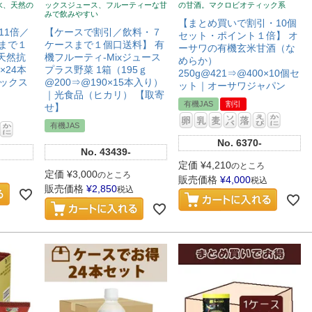
水、天然の
ックスジュース、フルーティーな甘
の甘酒。マクロビオティック系
みで飲みやすい
【まとめ買いで割引・10個
11倍／
【ケースで割引／飲料・７
セット・ポイント１倍】 オ
スまで１
ケースまで１個口送料】 有
ーサワの有機玄米甘酒（な
（天然抗
機フルーティ-Mixジュース
めらか）
8×24本
プラス野菜 1箱（195ｇ
250g@421⇒@400×10個セ
ックス
@200⇒@190×15本入り）
ット｜オーサワジャパン
｜光食品（ヒカリ） 【取寄
有機JAS
割引
せ】
有機JAS
No.
6370-
No.
43439-
定価
¥
4,210
のところ
定価
¥
3,000
のところ
販売価格
¥
4,000
税込
販売価格
¥
2,850
税込