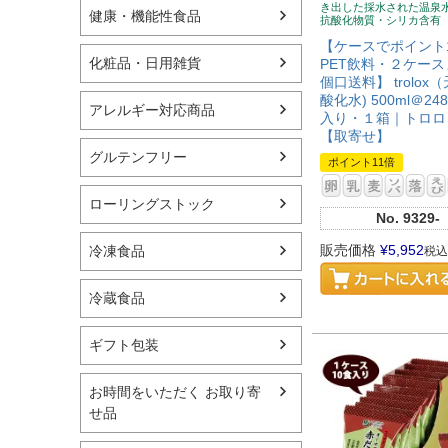
き出した採水された温泉
健康・機能性食品
抗酸化物質・シリカ含有
【ケースでポイント
化粧品・日用雑貨
PET飲料・２ケー
個口送料】 trolox
酸化水) 500ml＠24
アレルギー対応商品
入り・１箱｜トロロ
【取寄せ】
グルテンフリー
ポイント11倍
ローリングストック
No.
9329-
販売価格
¥
5,952
冷凍食品
税込
冷蔵食品
ギフト包装
お時間をいただく お取り寄
せ品