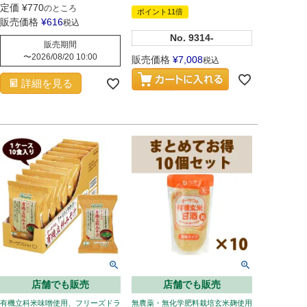
定価
¥
770
のところ
ポイント11倍
販売価格
¥
616
税込
No.
9314-
販売期間
〜
2026/08/20 10:00
販売価格
¥
7,008
税込
詳細を見る
店舗でも販売
店舗でも販売
有機立科米味噌使用、フリーズドラ
無農薬・無化学肥料栽培玄米麹使用