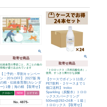
取寄せ商品
取寄せ商品
伝統食育の季節ごと、月ごとの食の
情報が盛り込まれています
「トロロックス（天然抗酸化水）」
使用、すっきり爽やかな炭酸
【ご予約・早割キャンペー
ン・20％OFF】 2027版 海
【ケースでポイント11倍／
の精・伝統食育暦(カレンダ
PET飲料・２ケースまで１
ー) 1冊｜海の精 【取寄せ】
個口送料】 trolox
Sparkling（炭酸水）トロロ
クロゆパ
NEW
おすすめ
ックススパークリング
500ml@292×24本・１箱｜
No.
4875-
トロロックス 【取寄せ】