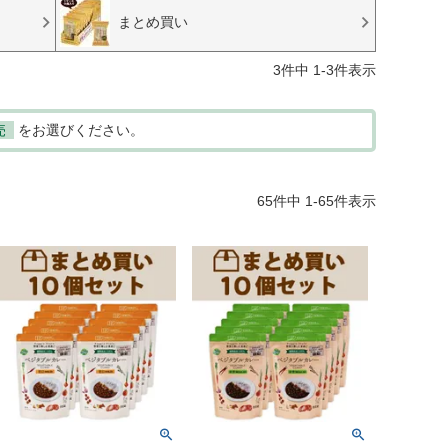
まとめ買い
3
件中
1
-
3
件表示
売
をお選びください。
65
件中
1
-
65
件表示