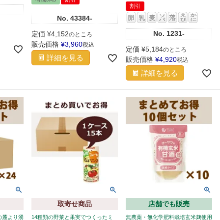
割引
No.
43384-
No.
1231-
定価
¥
4,152
のところ
販売価格
¥
3,960
税込
定価
¥
5,184
のところ
詳細を見る
販売価格
¥
4,920
税込
詳細を見る
取寄せ商品
店舗でも販売
の麓より湧
14種類の野菜と果実でつくったミ
無農薬・無化学肥料栽培玄米麹使用