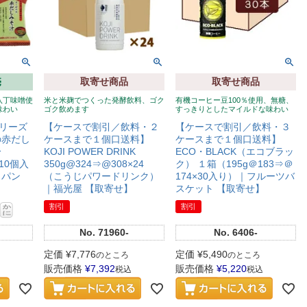
売
取寄せ商品
取寄せ商品
八丁味噌使
米と米麹でつくった発酵飲料、ゴク
有機コーヒー豆100％使用、無糖、
味わい
ゴク飲めます
すっきりとしたマイルドな味わい
リーズ
【ケースで割引／飲料・２
【ケースで割引／飲料・３
の赤だし
ケースまで１個口送料】
ケースまで１個口送料】
分
KOJI POWER DRINK
ECO・BLACK（エコブラッ
×10個入
350g@324⇒@308×24
ク） １箱（195g＠183⇒＠
ャパン
（こうじパワードリンク）
174×30入り）｜フルーツバ
｜福光屋 【取寄せ】
スケット 【取寄せ】
割引
割引
No.
71960-
No.
6406-
定価
¥
7,776
定価
¥
5,490
のところ
のところ
販売価格
¥
7,392
販売価格
¥
5,220
税込
税込