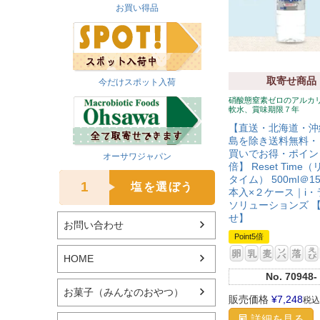
お買い得品
取寄せ商品
今だけスポット入荷
硝酸態窒素ゼロのアルカ
軟水、賞味期限７年
【直送・北海道・沖
島を除き送料無料・
買いでお得・ポイン
オーサワジャパン
倍】 Reset Time
タイム） 500ml＠15
1
塩を選ぼう
本入×２ケース｜i・
ソリューションズ 
せ】
お問い合わせ
Point5倍
HOME
No.
70948-
お菓子（みんなのおやつ）
販売価格
¥
7,248
税込
詳細を見る