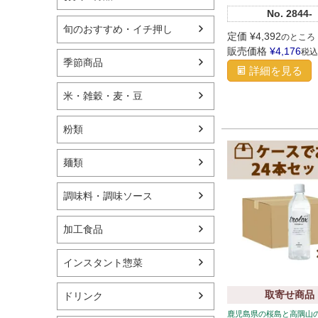
No.
2844-
旬のおすすめ・イチ押し
定価
¥
4,392
のところ
販売価格
¥
4,176
税込
季節商品
詳細を見る
米・雑穀・麦・豆
粉類
麺類
調味料・調味ソース
加工食品
インスタント惣菜
取寄せ商品
ドリンク
鹿児島県の桜島と高隅山