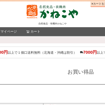
カートを
自然食品・有機米かねこや
マイページ
カート
検索
00円
7000円
以上で１個口送料無料（北海道・沖縄は割引）
以上
お買い得品