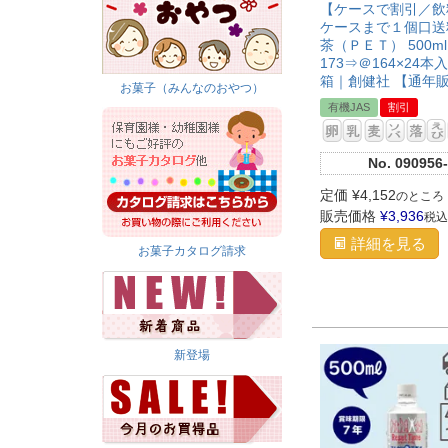
【ケースで割引／飲
ケースまで１個口送
茶（ＰＥＴ） 500m
173⇒＠164×24本
箱｜創健社 【通年
お菓子（みんなのおやつ）
有機JAS
割引
No.
090956-
定価
¥
4,152
のところ
販売価格
¥
3,936
税込
詳細を見る
お菓子カタログ請求
新登場