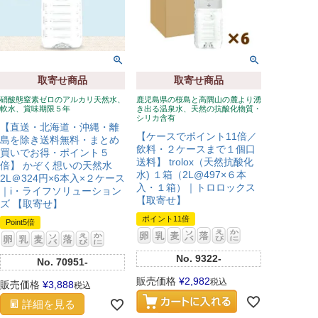
取寄せ商品
取寄せ商品
硝酸態窒素ゼロのアルカリ天然水、
鹿児島県の桜島と高隅山の麓より湧
軟水、賞味期限５年
き出る温泉水、天然の抗酸化物質・
シリカ含有
【直送・北海道・沖縄・離
【ケースでポイント11倍／
島を除き送料無料・まとめ
飲料・２ケースまで１個口
買いでお得・ポイント５
送料】 trolox（天然抗酸化
倍】 かぞく想いの天然水
水) １箱（2L@497×６本
2L＠324円×6本入×２ケース
入・１箱）｜トロロックス
｜i・ライフソリューション
【取寄せ】
ズ 【取寄せ】
ポイント11倍
Point5倍
No.
9322-
No.
70951-
販売価格
¥
2,982
税込
販売価格
¥
3,888
税込
詳細を見る