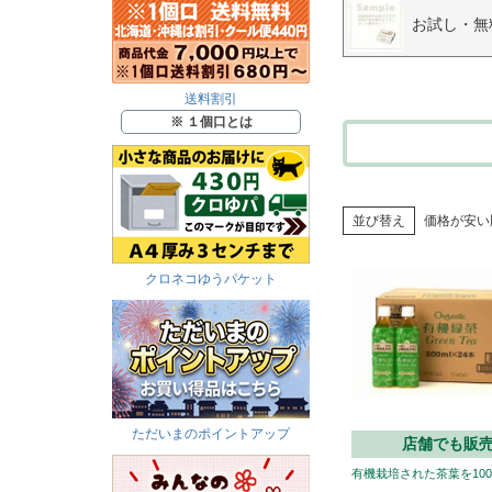
お試し・無
送料割引
※ １個口とは
並び替え
価格が安い
クロネコゆうパケット
ただいまのポイントアップ
店舗でも販
有機栽培された茶葉を10