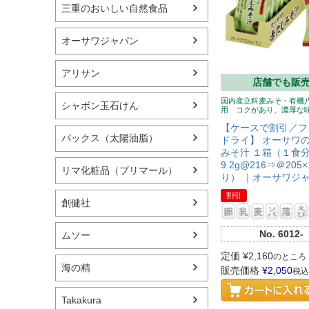
三重のおいしい自然食品
オーサワジャパン
アリサン
店舗でも販
国内産立科麦みそ・有機
シャボン玉石けん
用 コクがあり、濃厚な
【ケースで割引／フ
パックス（太陽油脂）
ドライ】 オーサワ
みそ汁 １箱（１食
9.2g@216⇒＠205
リマ化粧品（プリマール）
り） ｜オーサワジ
割引
創健社
No.
6012-
ムソー
定価
¥
2,160
のところ
海の精
販売価格
¥
2,050
税込
Takakura