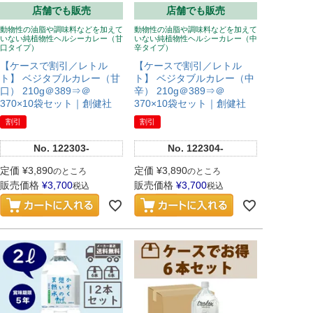
店舗でも販売
店舗でも販売
動物性の油脂や調味料などを加えて
動物性の油脂や調味料などを加えて
いない純植物性ヘルシーカレー（甘
いない純植物性ヘルシーカレー（中
口タイプ）
辛タイプ）
【ケースで割引／レトル
【ケースで割引／レトル
ト】 ベジタブルカレー（甘
ト】 ベジタブルカレー（中
口） 210g＠389⇒＠
辛） 210g＠389⇒＠
370×10袋セット｜創健社
370×10袋セット｜創健社
割引
割引
No.
122303-
No.
122304-
定価
¥
3,890
定価
¥
3,890
のところ
のところ
販売価格
¥
3,700
販売価格
¥
3,700
税込
税込