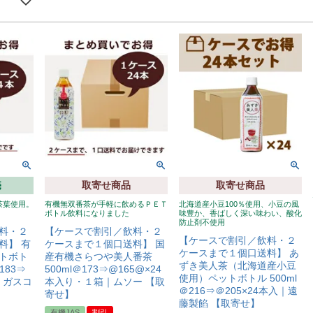
売
取寄せ商品
取寄せ商品
茶葉使用。
有機無双番茶が手軽に飲めるＰＥＴ
北海道産小豆100％使用、小豆の風
ボトル飲料になりました
味豊か、香ばしく深い味わい、酸化
防止剤不使用
料・２
【ケースで割引／飲料・２
【ケースで割引／飲料・２
料】 有
ケースまで１個口送料】 国
ケースまで１個口送料】 あ
トボト
産有機さらつや美人番茶
ずき美人茶（北海道産小豆
183⇒
500ml＠173⇒@165@×24
使用）ペットボトル 500ml
｜ガスコ
本入り・１箱｜ムソー 【取
＠216⇒＠205×24本入｜遠
寄せ】
藤製餡 【取寄せ】
有機JAS
割引