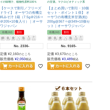
イの味噌汁、植物性原料100％
の甘酒。マクロビオティック系
【ケースで割引／フリーズ
【まとめ買いで割引・10個
ドライ】 オーサワの有機立
セット・ポイント１倍】 オ
科みそ汁 1箱（7.5g＠216⇒
ーサワの有機玄米甘酒(粒)
＠205×10食入り）｜オーサ
200g@367⇒@349×10個セ
ワジャパン
ット｜オーサワジャパン
有機JAS
割引
有機JAS
割引
No.
2336-
No.
9165-
定価
¥
2,160
定価
¥
3,670
のところ
のところ
販売価格
¥
2,050
販売価格
¥
3,489
税込
税込