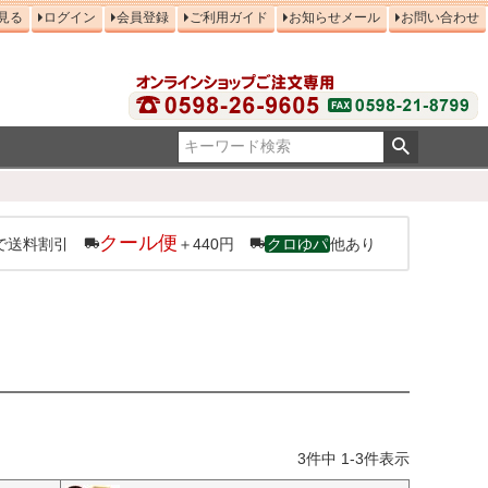
見る
ログイン
会員登録
ご利用ガイド
お知らせメール
お問い合わせ
クール便
で送料割引
＋440円
クロゆパ
他あり
3
件中
1
-
3
件表示