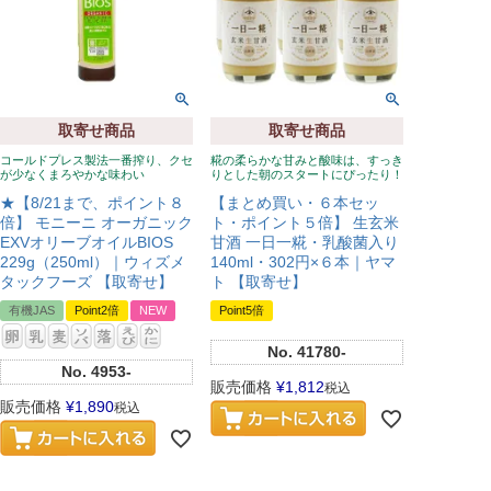
取寄せ商品
取寄せ商品
コールドプレス製法一番搾り、クセ
糀の柔らかな甘みと酸味は、すっき
が少なくまろやかな味わい
りとした朝のスタートにぴったり！
★【8/21まで、ポイント８
【まとめ買い・６本セッ
倍】 モニーニ オーガニック
ト・ポイント５倍】 生玄米
EXVオリーブオイルBIOS
甘酒 一日一糀・乳酸菌入り
229g（250ml）｜ウィズメ
140ml・302円×６本｜ヤマ
タックフーズ 【取寄せ】
ト 【取寄せ】
有機JAS
Point2倍
NEW
Point5倍
No.
41780-
No.
4953-
販売価格
¥
1,812
税込
販売価格
¥
1,890
税込