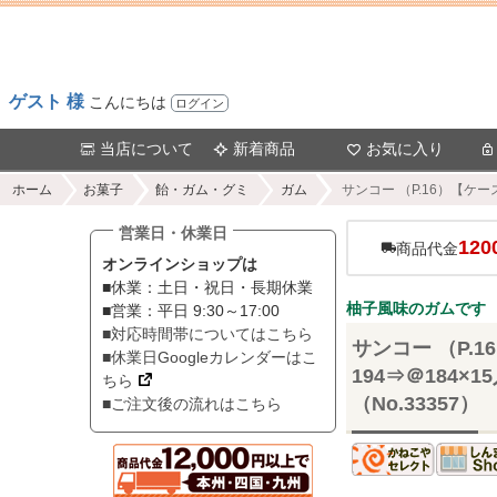
ゲスト 様
こんにちは
ログイン
当店について
新着商品
お気に入り
ホーム
お菓子
飴・ガム・グミ
ガム
サンコー （P.16）【ケ
営業日・休業日
120
商品代金
オンラインショップは
■休業：土日・祝日・長期休業
柚子風味のガムです
■営業：平日 9:30～17:00
■対応時間帯についてはこちら
サンコー （P.
■休業日Googleカレンダーはこ
194⇒＠184
ちら
（No.33357）
■ご注文後の流れはこちら