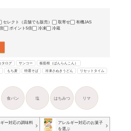
セレクト（店舗でも販売）
取寄せ
有機JAS
倍
ポイント5倍
冷凍
冷蔵
カタログ
サンコー
板藍根（ばんらんこん）
く
もち麦
特選そば
冷凍さぬきうどん
リセットタイム
食パン
塩
はちみつ
リマ
ルギー対応の調味料
アレルギー対応のお菓子
ぶ
を選ぶ