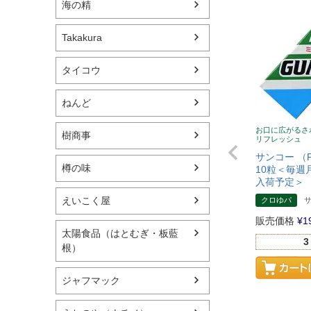
海の精
Takakura
タイコウ
ねんど
お口に広がるさ
樹商事
リフレッシュ
サンコー （
樽の味
10粒＜毎週
入荷予定＞ （
えいこく屋
クロゆパ
販売価格
¥
1
太陽食品（はとむぎ・板藍
3
根）
ジャフマック