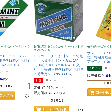
わやかなペパーミントで
お口に広がるさわやかなペパーミントで
柚子風味のガムで
リフレッシュ
サンコー （P.1
P.16）ミントガム
サンコー （P.16）【ケースで割
粒＜毎週月曜昼
月曜昼12時〆⇒水曜
引／お菓子】ミントガム 1箱
荷予定＞ （No.
No.33016）
（10粒入＠194⇒＠184×15入
クロゆパ
サン
り）＜毎週月曜昼12時〆⇒水曜
サンコー
入荷予定＞ （No.33016）
販売価格
¥
194
94
税込
割引
サンコー
33
3016-
定価
¥
2,910
のところ
販売価格
¥
2,760
税込
33016-