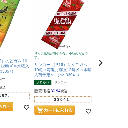
す
りんご風味が爽やかな、小粒のガムで
りんご風味が爽やかな
す。
す。
6）のどガム 10
サンコー （P.16）りんごガム
サンコー （P.1
12時〆⇒水曜入
10粒＜毎週月曜昼12時〆⇒水曜
引／お菓子】 りん
33357）
入荷予定＞ （No.33041）
（10粒入＠194⇒
コー
り）＜毎週月曜昼
クロゆパ
サンコー
入荷予定＞ （No.
税込
販売価格
¥
194
税込
割引
サンコー
357-
33041-
定価
¥
2,910
のとこ
販売価格
¥
2,760
3304