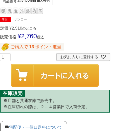
商品番号
4973728903822x15
割引
サンコー
定価
¥
2,910
のところ
¥
2,760
販売価格
税込
ご購入で
13
ポイント進呈
お気に入りに登録する
在庫販売
※店舗と共通在庫で販売中。
※在庫切れの際は、２～４営業日で入荷予定。
宅配便・一個口送料について