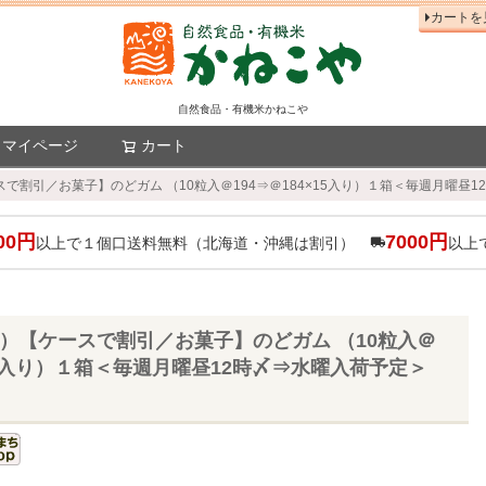
カートを
自然食品・有機米かねこや
マイページ
カート
検索
ースで割引／お菓子】のどガム （10粒入＠194⇒＠184×15入り）１箱＜毎週月曜昼12
00円
7000円
以上で１個口送料無料（北海道・沖縄は割引）
以上
16）【ケースで割引／お菓子】のどガム （10粒入＠
×15入り）１箱＜毎週月曜昼12時〆⇒水曜入荷予定＞