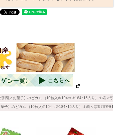
で割引／お菓子】のどガム （10粒入＠194⇒＠184×15入り）１箱＜毎週月曜昼12時
菓子】のどガム （10粒入＠194⇒＠184×15入り）１箱＜毎週月曜昼12時〆⇒水曜入荷