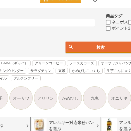
商品タグ
ネコポス
ポイント2
検索
GABA（ギャバ）
グリーンコーヒー
ノースカラーズ
オーサワジャパン
キングパウダー
サラダチキン
玄米
かめびしこいくち
生芋こんにゃ
オイル
グルテンフリー
子
オーサワ
アリサン
かめびし
九鬼
オニザキ
アレルギー対応米粉パン
アレ
ぶ
を選ぶ
を選