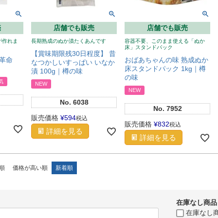
売
店舗でも販売
店舗でも販売
が作れま
長期熟成のぬか漬たくあんです
容器不要、このまま使える「ぬか
床」スタンドパック
【賞味期限残30日程度】 昔
革命
おばあちゃんの味 熟成ぬか
なつかしいすっぱい いなか
床スタンドパック 1kg｜樽
漬 100g｜樽の味
の味
気
NEW
NEW
No.
6038
No.
7952
販売価格
¥
594
税込
販売価格
¥
832
税込
詳細を見る
詳細を見る
順
価格が高い順
新着順
在庫なし商品
在庫なし