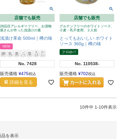
店舗でも販売
店舗でも販売
28品目アレルギーフリー、お漬物
グルテンフリーのホワイトソース、
屋さんが作った浅漬けの素
小麦・乳不使用、２人前
浅漬け革命 500ml｜樽の味
とってもおいしい ホワイト
ソース 360g｜樽の味
NEW
クロゆパ
No.
7428
No.
110538-
販売価格
¥
475
販売価格
¥
702
税込
税込
詳細を見る
10
件中
1
-
10
件表示
商品を表示