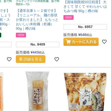
用、茹で時
グルテンフリーの米粉乾麺、茹で時
【賞味期限残50日程度】 大
間約6～7分
きくて 甘くて やわらかいは
です】
【通常在庫１～２個です】
ちみつ梅 90g｜樽の味
 しょう
【リニューアル、麺の形状
NEW
前・ス
が変わりました】 もちっと
麺90g・
おいしい米粉麺（乾麺）
No.
6957
味
90g｜樽の味
販売価格
¥
648
税込
NEW
No.
8409
販売価格
¥
443
税込
詳細を見る