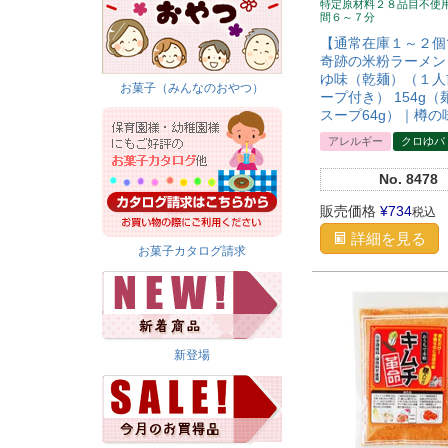
特定原材料２８品目不使
間６～７分
【通常在庫１～２個
奇跡の米粉ラーメン
ゆ味（乾麺）（１人
お菓子（みんなのおやつ）
ープ付き） 154g（
スープ64g）｜樽の
アレルギー
クロゆパ
No.
8478
販売価格
¥
734
税込
詳細を見る
お菓子カタログ請求
新登場