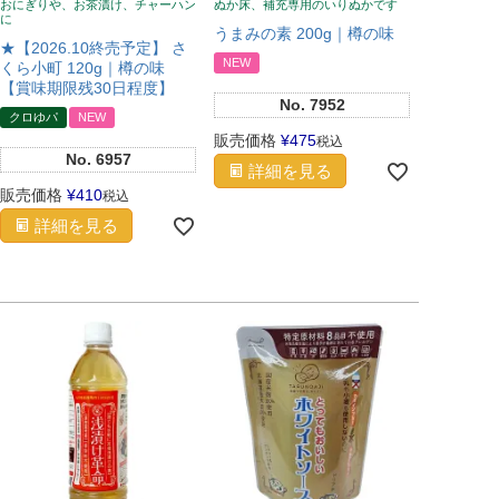
おにぎりや、お茶漬け、チャーハン
ぬか床、補充専用のいりぬかです
に
うまみの素 200g｜樽の味
★【2026.10終売予定】 さ
NEW
くら小町 120g｜樽の味
【賞味期限残30日程度】
No.
7952
クロゆパ
NEW
販売価格
¥
475
税込
No.
6957
詳細を見る
販売価格
¥
410
税込
詳細を見る