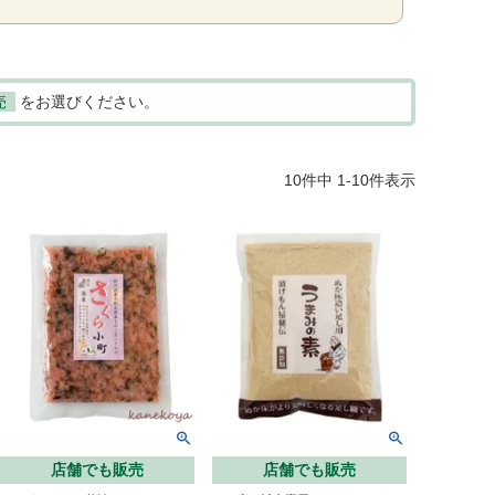
売
をお選びください。
10
件中
1
-
10
件表示
店舗でも販売
店舗でも販売