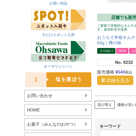
お買い得品
店舗でも販
ご家庭で本格的なキムチ
す、保存料等不使用
今だけスポット入荷
おうちで本格キムチ
60g｜樽の味
クロゆパ
NEW
人
No.
8232
オーサワジャパン
販売価格
¥
540
税込
1
塩を選ぼう
詳細を見る
お問い合わせ
並び替え
価格が安い
HOME
お菓子（みんなのおやつ）
キーワード