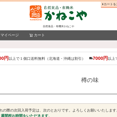
カートを
自然食品・有機米かねこや
マイページ
カート
検索
00円
7000円
以上で１個口送料無料（北海道・沖縄は割引）
以上
樽の味
切れの際の次回入荷予定は、次のとおりです。よろしくお願いいたします
４週間程お時間をいただきます
。