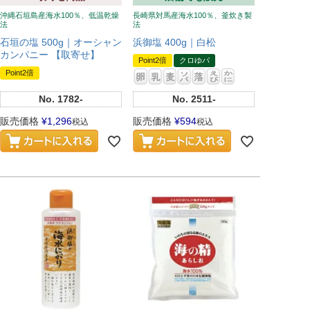
沖縄石垣島産海水100％、低温乾燥
長崎県対馬産海水100％、釜炊き製
法
法
石垣の塩 500g｜オーシャン
浜御塩 400g｜白松
カンパニー 【取寄せ】
Point2倍
クロゆパ
Point2倍
No.
1782-
No.
2511-
販売価格
¥
1,296
販売価格
¥
594
税込
税込