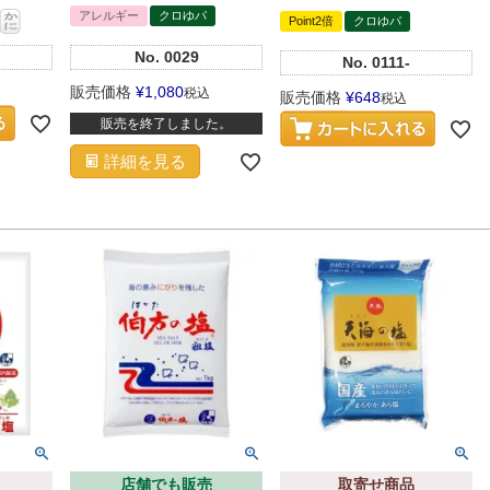
アレルギー
クロゆパ
Point2倍
クロゆパ
No.
0029
No.
0111-
販売価格
¥
1,080
税込
販売価格
¥
648
税込
販売を終了しました。
詳細を見る
店舗でも販売
取寄せ商品