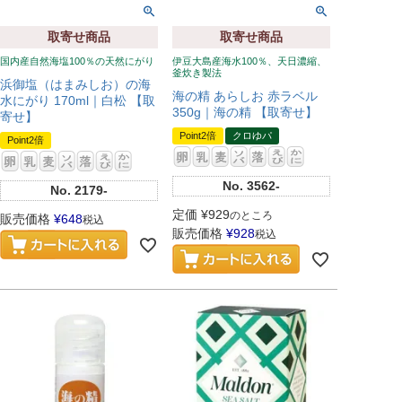
取寄せ商品
取寄せ商品
国内産自然海塩100％の天然にがり
伊豆大島産海水100％、天日濃縮、
釜炊き製法
浜御塩（はまみしお）の海
海の精 あらしお 赤ラベル
水にがり 170ml｜白松 【取
350g｜海の精 【取寄せ】
寄せ】
Point2倍
クロゆパ
Point2倍
No.
3562-
No.
2179-
定価
¥
929
のところ
販売価格
¥
648
税込
販売価格
¥
928
税込