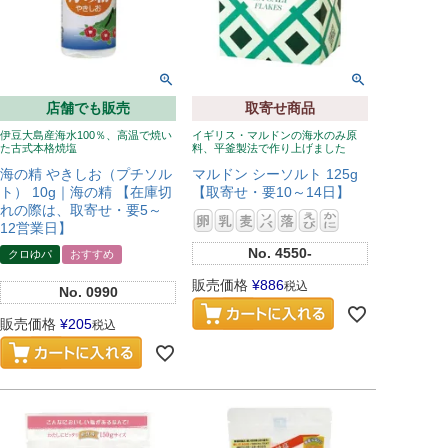
店舗でも販売
取寄せ商品
伊豆大島産海水100％、高温で焼い
イギリス・マルドンの海水のみ原
た古式本格焼塩
料、平釜製法で作り上げました
海の精 やきしお（プチソル
マルドン シーソルト 125g
ト） 10g｜海の精 【在庫切
【取寄せ・要10～14日】
れの際は、取寄せ・要5～
12営業日】
No.
4550-
クロゆパ
おすすめ
販売価格
¥
886
税込
No.
0990
販売価格
¥
205
税込