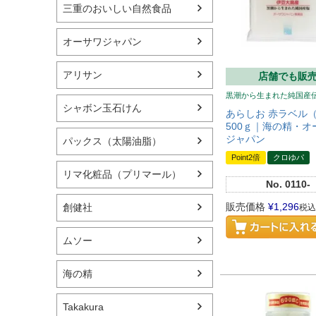
三重のおいしい自然食品
オーサワジャパン
アリサン
店舗でも販
黒潮から生まれた純国産
シャボン玉石けん
あらしお 赤ラベル
500ｇ｜海の精・オ
ジャパン
パックス（太陽油脂）
Point2倍
クロゆパ
リマ化粧品（プリマール）
No.
0110-
販売価格
¥
1,296
創健社
税込
ムソー
海の精
Takakura