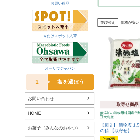
お買い得品
並び替え
価格が安い
今だけスポット入荷
オーサワジャパン
1
塩を選ぼう
お問い合わせ
取寄せ商品
HOME
無添加の漬物用純国産伝
豆大島産
【梅９】 漬物塩 1.5
お菓子（みんなのおやつ）
の精 【取寄せ】
Point2倍