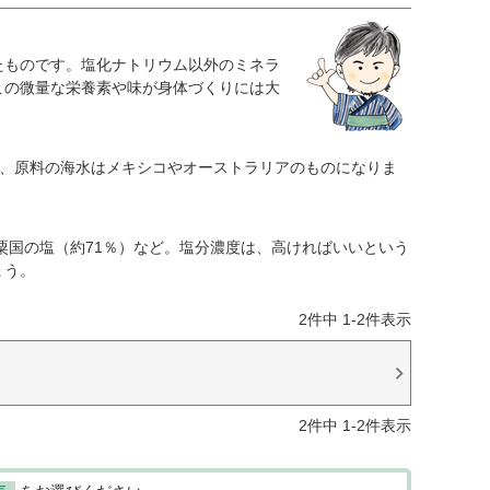
たものです。塩化ナトリウム以外のミネラ
この微量な栄養素や味が身体づくりには大
すが、原料の海水はメキシコやオーストラリアのものになりま
粟国の塩（約71％）など。塩分濃度は、高ければいいという
ょう。
2
件中
1
-
2
件表示
り
2
件中
1
-
2
件表示