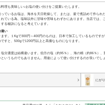
お料理も美味しい♪お塩の使い分けをご提案いたします。
扱っているお塩は、海水を天日乾燥して、または、釜で煮詰めて作られ
まれている為、塩味以外に甘味や苦味もわずかにあります。当店では、
くする秘訣になると考えています。
の違い
ます。１Kgで300円～400円のものは、日本で加工しているもので
ですと、500gで1200円以上と高価なものになります。
塩分濃度は結構違います。伯方の塩（約95％）、海の精（約86％）、
いというものでもありません。用途によって使い分けするのが良いでし
にが