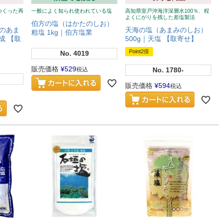
つくった再
一般によく知られ使われている塩
高知県室戸沖海洋深層水100％、程
よくにがりを残した差塩製法
伯方の塩（はかたのしお）
のあま
天海の塩（あまみのしお）
粗塩 1kg｜伯方塩業
成 【取
500g｜天塩 【取寄せ】
Point2倍
No.
4019
販売価格
¥
529
税込
No.
1780-
販売価格
¥
594
税込