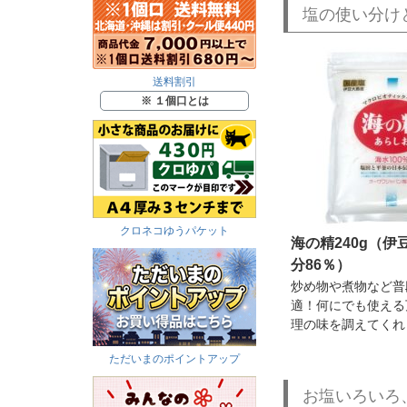
塩の使い分け
送料割引
※ １個口とは
クロネコゆうパケット
海の精240g（伊
分86％）
炒め物や煮物など普
適！何にでも使える
理の味を調えてくれ
ただいまのポイントアップ
お塩いろいろ