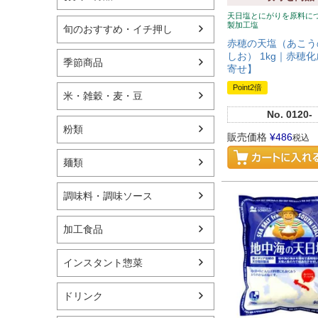
天日塩とにがりを原料に
製加工塩
旬のおすすめ・イチ押し
赤穂の天塩（あこう
しお） 1kg｜赤穂化
季節商品
寄せ】
Point2倍
米・雑穀・麦・豆
No.
0120-
粉類
販売価格
¥
486
税込
麺類
調味料・調味ソース
加工食品
インスタント惣菜
ドリンク