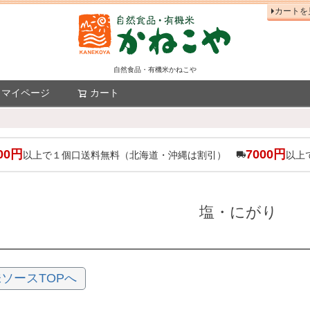
カートを
自然食品・有機米かねこや
マイページ
カート
検索
00円
7000円
以上で１個口送料無料（北海道・沖縄は割引）
以上
塩・にがり
ソースTOPへ