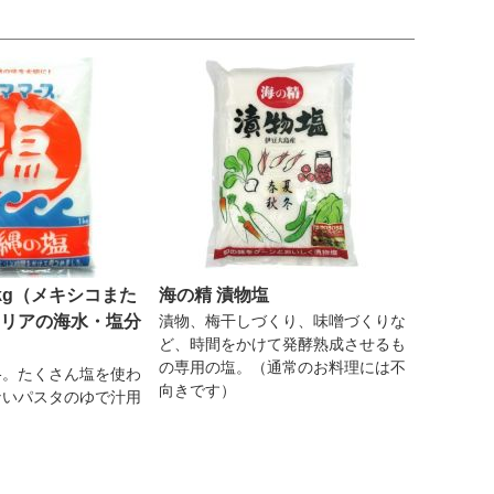
kg（メキシコまた
海の精 漬物塩
リアの海水・塩分
漬物、梅干しづくり、味噌づくりな
ど、時間をかけて発酵熟成させるも
の専用の塩。（通常のお料理には不
格。たくさん塩を使わ
向きです）
ないパスタのゆで汁用