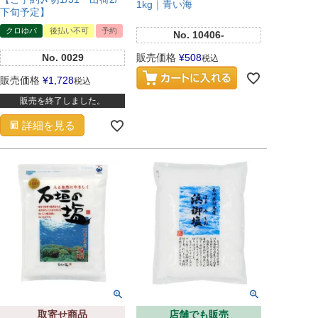
1kg｜青い海
下旬予定】
クロゆパ
後払い不可
予約
No.
10406-
No.
0029
販売価格
¥
508
税込
販売価格
¥
1,728
税込
販売を終了しました。
詳細を見る
取寄せ商品
店舗でも販売