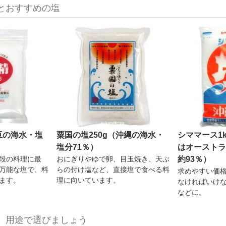
とおすすめの塩
豆の海水・塩
粟国の塩250g（沖縄の海水・
シママース1
塩分71％）
はオーストラ
段の料理に最
おにぎりやゆで卵、目玉焼き、天ぷ
約93％）
万能な塩で、料
らの付け塩など、直接塩で食べる料
求めやすい価
ます。
理に向いています。
なければいけ
などに。
、用途で選びましょう