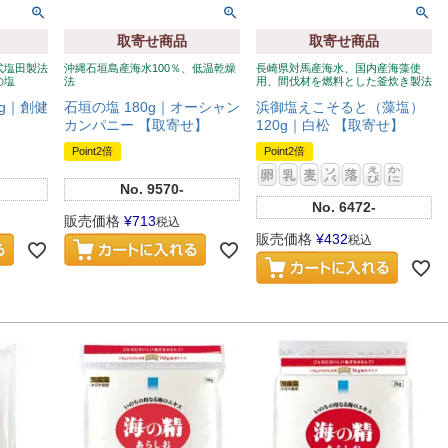
取寄せ商品
取寄せ商品
式塩田製法
沖縄石垣島産海水100％、低温乾燥
長崎県対馬産海水、国内産海藻使
の塩
法
用、間伐材を燃料とした釜炊き製法
0g｜創健
石垣の塩 180g｜オーシャン
浜御塩えこそると（藻塩）
カンパニー 【取寄せ】
120g｜白松 【取寄せ】
Point2倍
Point2倍
No.
9570-
No.
6472-
販売価格
¥
713
税込
販売価格
¥
432
税込