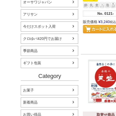
オーサワジャパン
No.
0121-
アリサン
販売価格
¥
3,240
税込
今だけスポット入荷
クロゆパ420円でお届け
季節商品
ギフト包装
Category
お菓子
新着商品
お買い得品
取寄せ商品