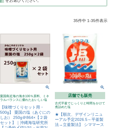
売
をお選びください。
35
件中
1
-
35
件表示
店舗でも販売
粟国島近海の海水100％原料、ミネ
ラルバランスに優れたおいしい塩
古式平釜でじっくりと時間をかけて
【味噌づくりセット用・
煮詰めた塩
500g】 粟国の塩（あぐにの
★【順次、デザインリニュ
しお） 250g＠864×【２袋
ーアル予定2026.5～平釜製
セット】｜沖縄海塩研究所
法→立釜製法】 シママース
【ご予約〆切1/31・出荷2/