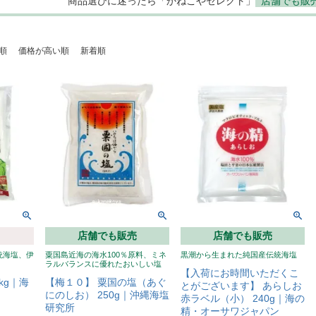
商品選びに迷ったら「かねこやセレクト」
店舗でも販
順
価格が高い順
新着順
店舗でも販売
店舗でも販売
統海塩、伊
粟国島近海の海水100％原料、ミネ
黒潮から生まれた純国産伝統海塩
ラルバランスに優れたおいしい塩
【入荷にお時間いただくこ
kg｜海
【梅１０】 粟国の塩（あぐ
とがございます】 あらしお
にのしお） 250g｜沖縄海塩
赤ラベル（小） 240g｜海の
研究所
精・オーサワジャパン