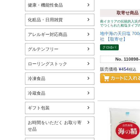
健康・機能性食品
取寄せ商品
化粧品・日用雑貨
南イタリアの伝統的入浜
でつくられた粗塩タイプ
地中海の天日塩 70
アレルギー対応商品
社 【取寄せ】
クロゆパ
グルテンフリー
No.
110898-
ローリングストック
販売価格
¥
454
税込
冷凍食品
冷蔵食品
ギフト包装
お時間をいただく お取り寄
せ品