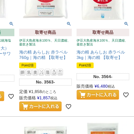
売
取寄せ商品
取寄せ商品
伝統海塩
伊豆大島産海水100％、天日濃縮、
伊豆大島産海水100％、天日濃縮、
釜炊き製法
釜炊き製法
（大）
海の精 あらしお 赤ラベル
海の精 あらしお 赤ラベル
ーサワ
760g｜海の精 【取寄せ】
3kg｜海の精 【取寄せ】
Point2倍
Point2倍
No.
3564-
No.
3563-
販売価格
¥
6,480
税込
定価
¥
1,858
のところ
販売価格
¥
1,857
税込