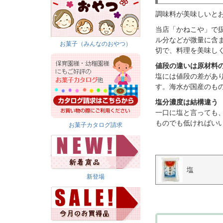
調味料が美味しいと
当店「かねこや」で
ル分などが微量に含
お菓子（みんなのおやつ）
切で、料理を美味し
値段の違いは原材料
塩には値段の差があり
す。海水が国産のもの
塩分濃度は結構違う
一口に塩と言っても、
ものでも低ければい
お菓子カタログ請求
塩
新登場